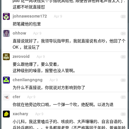
pdd 花一两块钱买个手指玩具给他, 顺便告诉他转笔声音太大了.
这都不听就直接怼
johnawesome172
Apr 9
23
把笔藏他的包里
ohhow
Apr 9
24
直接说就好了，我领导玩指甲剪，我就直接说有点吵，他回了个
OK ，就没玩了
zerovoid
Apr 9
25
要么跟他爆了，要么受着，
这种级别的噪音，报警也没人管啊。
chenliangngng
Apr 9
26
为什么不直接说，你就说对方影响到你了
cfer
Apr 9
27
你就在他旁边吹口哨，一个弹一个吹，绝配啊。以进为退
xachary
Apr 9
28
小儿科，我这里嗑瓜子的、咳痰的、大声嚷嚷的、自言自语的、
乒铃乓啷的。。。大多都是老登（不严格等同于年龄，普遍年龄