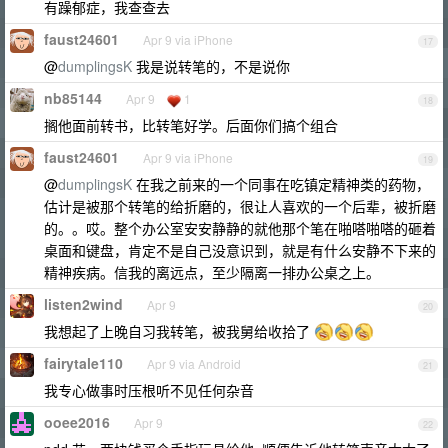
有躁郁症，我查查去
faust24601
Apr 9 via iPhone
17
@
dumplingsK
我是说转笔的，不是说你
nb85144
Apr 9
1
18
搁他面前转书，比转笔好学。后面你们搞个组合
faust24601
Apr 9 via iPhone
19
@
dumplingsK
在我之前来的一个同事在吃镇定精神类的药物，
估计是被那个转笔的给折磨的，很让人喜欢的一个后辈，被折磨
的。。哎。整个办公室安安静静的就他那个笔在啪嗒啪嗒的砸着
桌面和键盘，肯定不是自己没意识到，就是有什么安静不下来的
精神疾病。信我的离远点，至少隔离一排办公桌之上。
listen2wind
Apr 9
20
我想起了上晚自习我转笔，被我舅给收拾了
fairytale110
Apr 9 via Android
21
我专心做事时压根听不见任何杂音
ooee2016
Apr 9
22