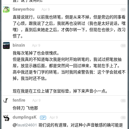
Sawyerhou
Apr 9
13
直接说就行，以前我也转笔，倒是从来不掉，但是旁边的同事看
了心烦，跟我说了之后，我就再也没转过（我也是太好说话，嘿
嘿），直到后来她走之后，才偶尔转一下，但现在也很少，改习
惯了。
binxin
Apr 9
14
我每次笔掉了也会很愧疚。
但是我真的不知道每次我是何时开始转笔的，我试过把笔放抽
屉，放显示器后面，都是突然间一回过神来，笔就在手上了。
高中我还是专门学的转笔，当时我同桌警告我：这个学会就戒不
掉，我当时还不信。
现在我是在工位上铺了张鼠标垫，掉下来声音小一点。
fenfire
Apr 9
15
你转刀 飞他那
dumplingsK
Apr 9
OP
16
@
faust24601
哥们说的有道理，对这种小声音敏感的确可能是