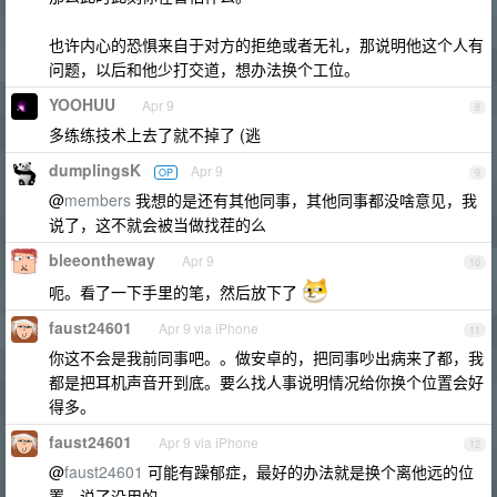
也许内心的恐惧来自于对方的拒绝或者无礼，那说明他这个人有
问题，以后和他少打交道，想办法换个工位。
YOOHUU
Apr 9
8
多练练技术上去了就不掉了 (逃
dumplingsK
Apr 9
OP
9
@
members
我想的是还有其他同事，其他同事都没啥意见，我
说了，这不就会被当做找茬的么
bleeontheway
Apr 9
10
呃。看了一下手里的笔，然后放下了
faust24601
Apr 9 via iPhone
11
你这不会是我前同事吧。。做安卓的，把同事吵出病来了都，我
都是把耳机声音开到底。要么找人事说明情况给你换个位置会好
得多。
faust24601
Apr 9 via iPhone
12
@
faust24601
可能有躁郁症，最好的办法就是换个离他远的位
置，说了没用的。