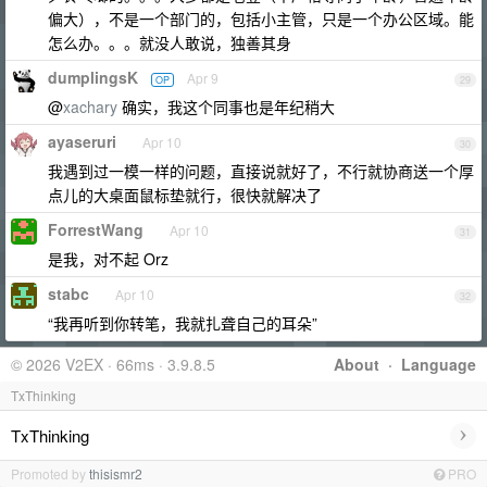
偏大），不是一个部门的，包括小主管，只是一个办公区域。能
怎么办。。。就没人敢说，独善其身
dumplingsK
Apr 9
OP
29
@
xachary
确实，我这个同事也是年纪稍大
ayaseruri
Apr 10
30
我遇到过一模一样的问题，直接说就好了，不行就协商送一个厚
点儿的大桌面鼠标垫就行，很快就解决了
ForrestWang
Apr 10
31
是我，对不起 Orz
stabc
Apr 10
32
“我再听到你转笔，我就扎聋自己的耳朵”
© 2026 V2EX · 66ms · 3.9.8.5
About
·
Language
TxThinking
›
TxThinking
Promoted by
thisismr2
PRO