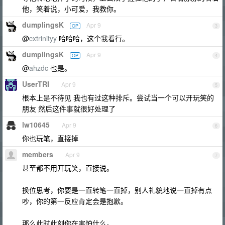
他，笑着说，小可爱，我教你。
dumplingsK
Apr 9
OP
3
@
cxtrinityy
哈哈哈，这个我看行。
dumplingsK
Apr 9
OP
4
@
ahzdc
也是。
UserTRI
Apr 9
5
根本上是不待见 我也有过这种排斥。尝试当一个可以开玩笑的
朋友 然后这件事就很好处理了
lw10645
Apr 9
6
你也玩笔，直接掉
members
Apr 9
7
甚至都不用开玩笑，直接说。
换位思考，你要是一直转笔一直掉，别人礼貌地说一直掉有点
吵，你的第一反应肯定会是抱歉。
那么此时此刻你在害怕什么。