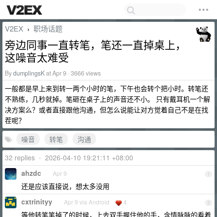
V2EX
职场话题
›
旁边同事一直转笔，笔还一直掉桌上，
这噪音太难受
By
dumplingsK
at Apr 9 · 3666 views
一般都是早上来到转一两个小时的笔，下午也会转个把小时。转笔还
不熟练，几秒就掉。笔砸在桌子上的声音还不小。 只有戴耳机一个解
决方案么？或者直接跟他沟通，但怎么说能让对方觉着自己不是在找
茬呢？
噪音
转笔
沟通
32 replies
•
2026-04-10 19:21:11 +08:00
ahzdc
Apr 9
1
还是应该直接说，想太多没用
cxtrinityy
Apr 9 via Android
4
2
等他转笔笔掉了的时候，上去双手握住他的手，含情脉脉的看着