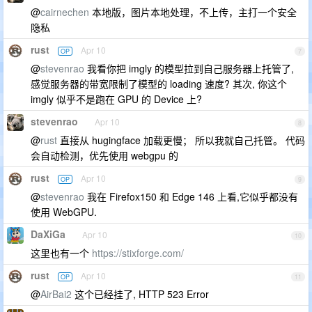
@
cairnechen
本地版，图片本地处理，不上传，主打一个安全
隐私
rust
Apr 10
OP
7
@
stevenrao
我看你把 imgly 的模型拉到自己服务器上托管了,
感觉服务器的带宽限制了模型的 loading 速度? 其次, 你这个
imgly 似乎不是跑在 GPU 的 Device 上?
stevenrao
Apr 10
8
@
rust
直接从 hugingface 加载更慢； 所以我就自己托管。 代码
会自动检测，优先使用 webgpu 的
rust
Apr 10
OP
9
@
stevenrao
我在 Firefox150 和 Edge 146 上看,它似乎都没有
使用 WebGPU.
DaXiGa
Apr 10
10
这里也有一个
https://stixforge.com/
rust
Apr 10
OP
11
@
AirBai2
这个已经挂了, HTTP 523 Error