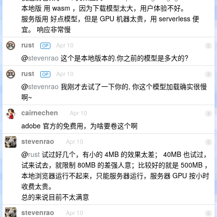
本地版 用 wasm ，因为下载模型太大，用户体验不好。
服务版用 好点模型，但是 GPU 机器太贵，用 serverless 便
宜。 响应非常慢
rust
Apr 10
OP
2
@
stevenrao
这个是本地版本的.你之前的模型是多大的?
rust
Apr 10
OP
3
@
stevenrao
我刚才去试了一下你的, 你这个模型加载确实很慢
啊~
cairnechen
Apr 10
4
adobe 官方的免费用，为啥要卷这个啊
stevenrao
Apr 10
5
@
rust
试过好几个，有小的 4MB 的效果太差； 40MB 也试过，
试来试去，就限制 80MB 的差强人意；比较好的就是 500MB ，
本地浏览器运行不起来，只能服务器运行，服务器 GPU 按小时
收费太贵。
总的来说目前不太满意
stevenrao
Apr 10
6