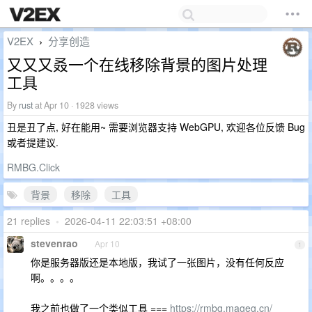
V2EX
分享创造
›
又又又叒一个在线移除背景的图片处理
工具
By
rust
at Apr 10 · 1928 views
丑是丑了点, 好在能用~ 需要浏览器支持 WebGPU, 欢迎各位反馈 Bug
或者提建议.
RMBG.Click
背景
移除
工具
21 replies
•
2026-04-11 22:03:51 +08:00
stevenrao
Apr 10
1
你是服务器版还是本地版，我试了一张图片，没有任何反应
啊。。。。
我之前也做了一个类似工具 ===
https://rmbg.mageg.cn/