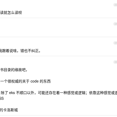
2
读就怎么读呗
2
2
说啥我跟着说啥，错也不纠正。
2
书目录的缘故吧，
是一个很权威的关于 code 的东西
，除了 eks 不顺口以外，可能还存在着一种感觉或逻辑；依靠这种感觉或
SS
面的卡洛斯城