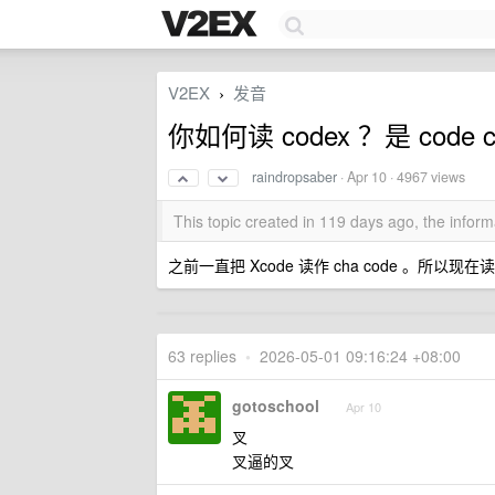
V2EX
发音
›
你如何读 codex ？是 code ch
raindropsaber
·
Apr 10
· 4967 views
This topic created in 119 days ago, the info
之前一直把 Xcode 读作 cha code 。所以现在读 c
63 replies
•
2026-05-01 09:16:24 +08:00
gotoschool
Apr 10
叉
叉逼的叉