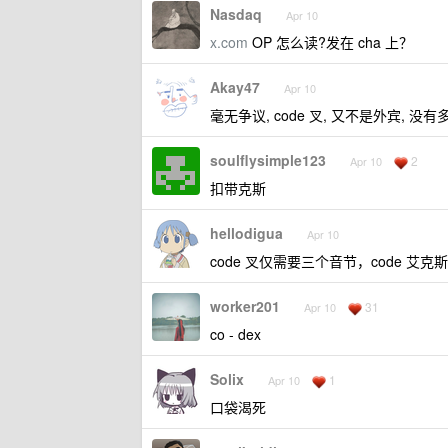
Nasdaq
Apr 10
x.com
OP 怎么读?发在 cha 上？
Akay47
Apr 10
毫无争议, code 叉, 又不是外宾, 
soulflysimple123
2
Apr 10
扣带克斯
hellodigua
Apr 10
code 叉仅需要三个音节，code 
worker201
31
Apr 10
co - dex
Solix
1
Apr 10
口袋渴死