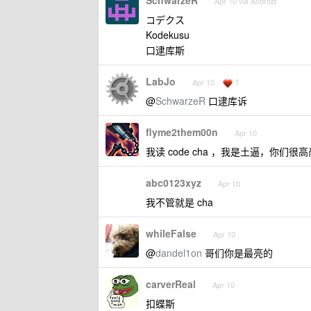
SchwarzeR
Apr 10 via Android
コデクス
Kodekusu
口逮库斯
LabJo
1
Apr 10
@
SchwarzeR
口逮库诉
flyme2them00n
Apr 10
我读 code cha ，我是土逼，你们很高
abc0123xyz
Apr 10
我不管就是 cha
whileFalse
Apr 10
@
dandel1on
哥们你是最亮的
carverReal
Apr 10
扣蝶斯