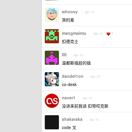
whoosy
Apr 10
哭的差
mangmaimu
1
Apr 10
扣德克士
IlIl
Apr 10
温都斯插屁的插
dandel1on
Apr 10
co-desk
naver1
Apr 10
没进来前我读 扣带哎克斯
shakaraka
Apr 10
code 叉