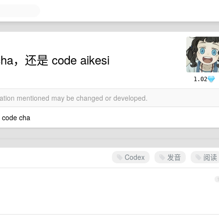
a，还是 code aikesi
1.02
rmation mentioned may be changed or developed.
ode cha
Codex
发音
阅读