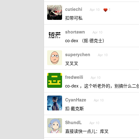
cutiechi
1
Apr 10
扣带可私
shortawn
Apr 10
co·dex （抠·德克士）
superychen
Apr 10
叉叉叉
fredweili
Apr 10
co-dex ，这个听老外的，别搞什么二
CyanHaze
Apr 10
扣·戴克斯
ShundL
Apr 10
直接读快一点儿：库叉