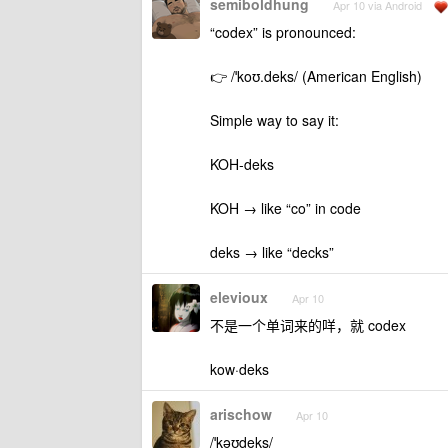
semiboldhung
Apr 10 via Android
“codex” is pronounced:
👉 /ˈkoʊ.deks/ (American English)
Simple way to say it:
KOH-deks
KOH → like “co” in code
deks → like “decks”
elevioux
Apr 10
不是一个单词来的咩，就 codex
kow·deks
arischow
Apr 10
/ˈkəʊdeks/