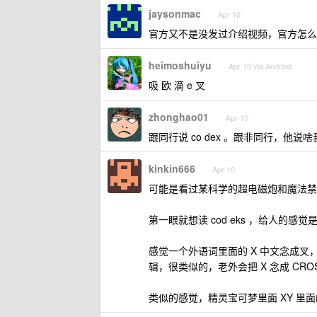
jaysonmac
Apr 10
官方又不是没发过介绍视频，官方怎么
heimoshuiyu
Apr 10 via Android
吸 欧 滴 e 叉
zhonghao01
Apr 10
跟同行说 co dex 。跟非同行，他
kinkin666
Apr 10
可能是看过某科学的超电磁炮和魔法禁
第一眼就想读 cod eks ，给人的感觉
感觉一个外语词里面的 X 中文念成叉
辑，很类似的，老外会把 X 念成 CRO
类似的感觉，精灵宝可梦里面 XY 里