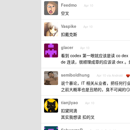
Feedmo
Apr 10
空叉
Vaspike
Apr 10
扣戴克斯
glacer
Apr 10
看到 codex 第一眼就应该是读 co d
de 连读，很顺理成章的应该读 dex 。如
semiboldhung
Apr 10 via Android
说个暴论，IT 相关从业者，把任何行业相
之前大概率也是丑陋的，臭不可闻的
tianjiyao
Apr 10
扣黛珂滴
其实我想读 扣的叉