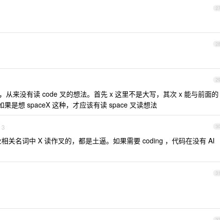
2
2
2
ex ，从来没有读 code 叉的想法。首先 x 这里不是大写，其次 x 能与前面的
果是想 spaceX 这种，才应该有读 space 叉读想法
3
3
关名词中 X 读作叉的，都是土逼。如果需要 coding ，代码在没有 AI

3
3