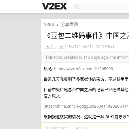
V2EX
分享发现
›
《豆包二维码事件》中国之
Curtion
·
Apr 14
· 5673 views
7
This topic created in 115 days ago, the info
原帖:
https://www.v2ex.com/t/1205029
最近几天我收到了多家媒体的采访，不过我手里
目前中央广电总台中国之声的记者已经通过其他
官方原文：
https://china.cnr.cn/gdgg/20260414/t2026041
根据报道核实的情况，这就是一起 AI 幻觉导
Supplement 1 ·
Apr 15