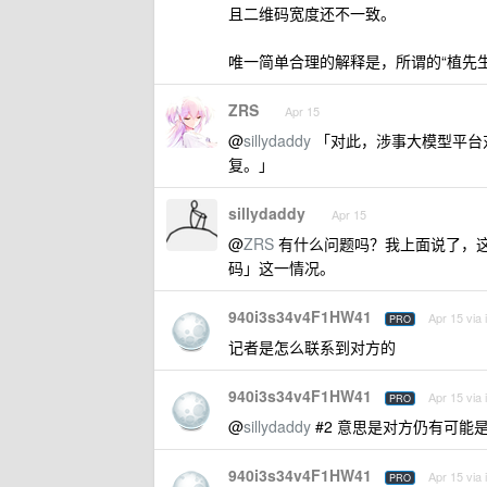
且二维码宽度还不一致。
唯一简单合理的解释是，所谓的“植先
ZRS
Apr 15
@
sillydaddy
「对此，涉事大模型平台
复。」
sillydaddy
Apr 15
@
ZRS
有什么问题吗？我上面说了，
码」这一情况。
940i3s34v4F1HW41
Apr 15 via
PRO
记者是怎么联系到对方的
940i3s34v4F1HW41
Apr 15 via
PRO
@
sillydaddy
#2 意思是对方仍有可能
940i3s34v4F1HW41
Apr 15 via
PRO