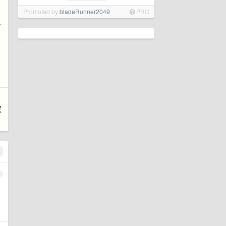
Promoted by
bladeRunner2049
PRO
只
家
1