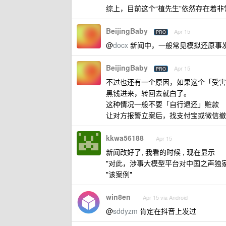
综上，目前这个“植先生”依然存在着
BeijingBaby
Apr 15
PRO
@
docx
新闻中，一般常见模拟还原事
BeijingBaby
Apr 15
PRO
不过也还有一个原因，如果这个「受害
黑钱进来，转回去就白了。
这种情况一般不要「自行退还」赃款
让对方报警立案后，找支付宝或微信撤
kkwa56188
Apr 15
新闻改好了, 我看的时候 , 现在显示
"对此，涉事大模型平台对中国之声独家
"该案例"
win8en
Apr 15 via Android
@
sddyzm
肯定在抖音上发过