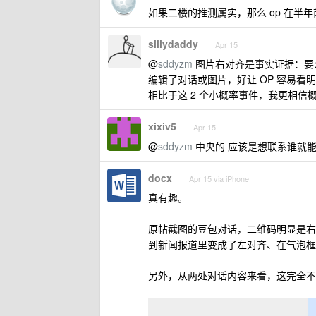
如果二楼的推测属实，那么 op 在半
sillydaddy
Apr 15
@
sddyzm
图片右对齐是事实证据：要么
编辑了对话或图片，好让 OP 容易看
相比于这 2 个小概率事件，我更相信
xixiv5
Apr 15
@
sddyzm
中央的 应该是想联系谁就
docx
Apr 15 via iPhone
真有趣。
原帖截图的豆包对话，二维码明显是右
到新闻报道里变成了左对齐、在气泡框
另外，从两处对话内容来看，这完全不