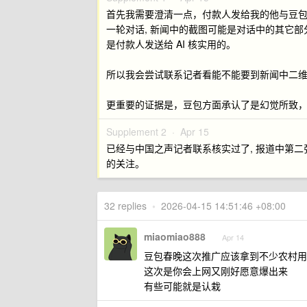
首先我需要澄清一点，付款人发给我的他与豆包
一轮对话, 新闻中的截图可能是对话中的其它部
是付款人发送给 AI 核实用的。
所以我会尝试联系记者看能不能要到新闻中二
更重要的证据是，豆包方面承认了是幻觉所致
Supplement 2 ·
Apr 15
已经与中国之声记者联系核实过了, 报道中第二
的关注。
32 replies
•
2026-04-15 14:51:46 +08:00
miaomiao888
Apr 14
豆包春晚这次推广应该拿到不少农村用
这次是你会上网又刚好愿意爆出来
有些可能就是认栽