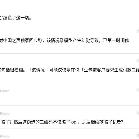
生”编造了这一切。
对中国之声独家回应称，该情况系模型产生幻觉导致，已第一时间修
这句话很模糊。「该情况」可能仅仅是在说「豆包按客户要求生成付款二
 iPhone
 iPhone
是骗子？然后这伪造的二维码不仅骗了 op ，之后继续欺骗了记者？
 iPhone