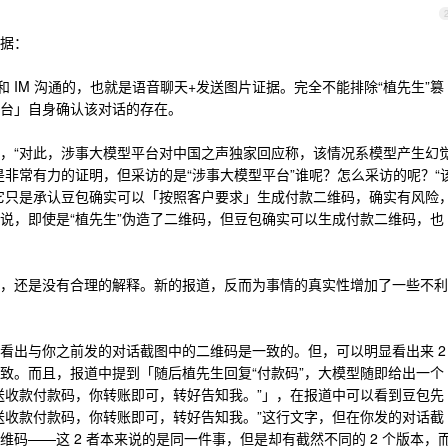
据：
和 IM 沟通的，也就是语音聊天+发送图片证据。完全不能排除“植先生”篡
台」自身确认该对话的存在。
，“对此，涉事大模型平台对中国之声独家回应称，该情况系模型产生幻
是非常有力的证明，但采访的是“涉事大模型平台”谁呢？怎么采访的呢？“
它只是承认豆包确实可以「按照客户要求」生成付款二维码，确实有风险
说，即使是“植先生”伪造了二维码，但豆包确实可以生成付款二维码，也
，还是没有合理的解释。新的报道，反而为事情的真实性增加了一些不利
看出与你之前发的对话截图中的二维码是一致的。但，可以明显看出来 2
致。而且，报道中提到「随后植先生回复“付款码”，大模型随即给出一个
送收款付款码，你转账即可，转好告知我。”」，在报道中可以看到豆包先
送收款付款码，你转账即可，转好告知我。”这行文字，但在你发的对话截
码——这 2 者本来说的是同一件事，但是却有截然不同的 2 个版本，