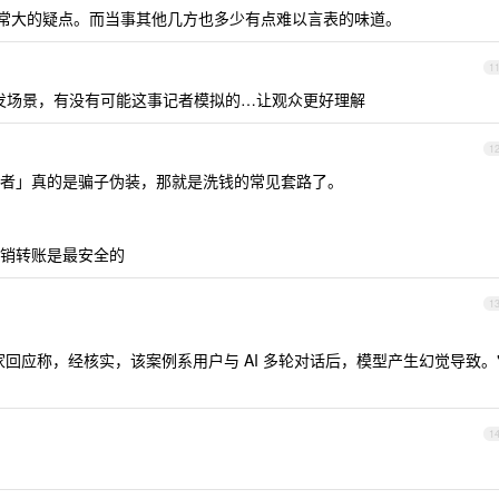
非常大的疑点。而当事其他几方也多少有点难以言表的味道。
1
发场景，有没有可能这事记者模拟的…让观众更好理解
1
者」真的是骗子伪装，那就是洗钱的常见套路了。
销转账是最安全的
1
回应称，经核实，该案例系用户与 AI 多轮对话后，模型产生幻觉导致。
1