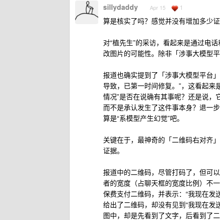
sillydaddy
1
Apr 15
算是核实了吗？感觉并没有增加多少证
对“植先生”的采访，看起来是通过电话
改图片的可能性。除非「涉事大模型平
报道也确实提到了「涉事大模型平台」
导致，已第一时间修复。”，这看起来
情况”是否在说确有其事呢？还是说，
而不是承认发生了这件事本身？退一步
算是“系模型产生幻觉”吧。
关键在于，最神奇的「二维码右对齐」
证据。
报道中的二维码，尽管打码了，但可以
者的宽度（占聊天框的宽度比例）不一
保费支付二维码，并表示：“我现在发
给出了二维码，却没有见到“我现在发
图中，却是先看到了文字，后看到了二维