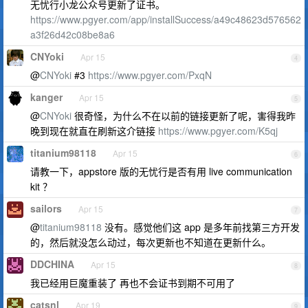
无忧行小龙公众号更新了证书。
https://www.pgyer.com/app/installSuccess/a49c48623d576562
a3f26d42c08be8a6
CNYoki
Apr 15
4
@
CNYoki
#3
https://www.pgyer.com/PxqN
kanger
Apr 15
5
@
CNYoki
很奇怪，为什么不在以前的链接更新了呢，害得我昨
晚到现在就直在刷新这介链接
https://www.pgyer.com/K5qj
titanium98118
Apr 15
6
请教一下，appstore 版的无忧行是否有用 live communication
kit ？
sailors
Apr 15
7
@
titanium98118
没有。感觉他们这 app 是多年前找第三方开发
的，然后就没怎么动过，每次更新也不知道在更新什么。
DDCHINA
Apr 15
8
我已经用巨魔重装了 再也不会证书到期不可用了
catsnl
Apr 19
9