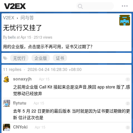
V2EX
问与答
›
无忧行又挂了
By
bellx
at Apr 15 · 2513 views
用的企业版，点击提示不再可用，证书又过期了？
无忧行
企业版
证书
11 replies
•
2026-04-24 16:28:30 +08:00
sonaxyjh
Apr 15
1
之前用企业版 Call Kit 接起来总是没声音,换回 app store 版了,感
觉移动已经放弃
flytutu
Apr 15
2
去年 5 月 22 日更新的最后版本 当时就是因为证书要过期做的更
新 估计这次也是
CNYoki
Apr 15
3