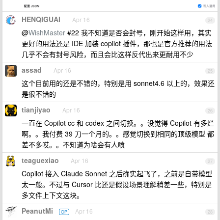
HENQIGUAI
Apr 16
24
@
WishMaster
#22 我不知道是否会封号，刚开始这样用，其实
更好的用法还是 IDE 加装 copilot 插件，那也是官方推荐的用法
几乎不会有封号风险，而且会比这样反代出来更耐用不少
assad
Apr 16
25
这个目前用的还是不错的，特别是用 sonnet4.6 以上的，效果还
是很不错的
tianjiyao
Apr 16
26
一直在 Copilot cc 和 codex 之间切换。。没觉得 Copilot 有多烂
啊。。我付费 39 刀一个月的。。感觉切换到相同的顶级模型 都
差不多哎。。不知道为啥会有人喷
teaguexiao
Apr 16
27
Copilot 接入 Claude Sonnet 之后确实起飞了，之前是自带模型
太一般。不过与 Cursor 比还是假设场景理解稍差一些，特别是
多文件上下文这块。
PeanutMi
Apr 16
OP
28