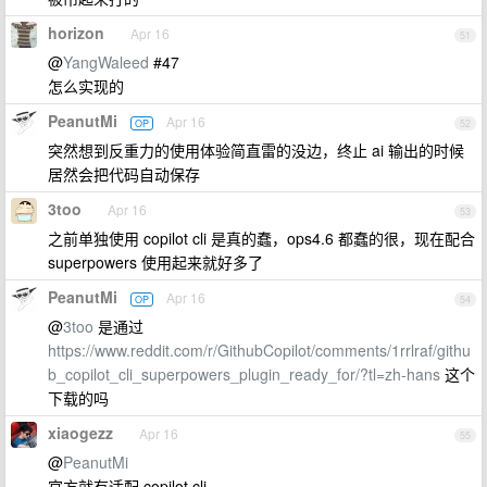
horizon
Apr 16
51
@
YangWaleed
#47
怎么实现的
PeanutMi
Apr 16
OP
52
突然想到反重力的使用体验简直雷的没边，终止 ai 输出的时候
居然会把代码自动保存
3too
Apr 16
53
之前单独使用 copilot cli 是真的蠢，ops4.6 都蠢的很，现在配合
superpowers 使用起来就好多了
PeanutMi
Apr 16
OP
54
@
3too
是通过
https://www.reddit.com/r/GithubCopilot/comments/1rrlraf/githu
b_copilot_cli_superpowers_plugin_ready_for/?tl=zh-hans
这个
下载的吗
xiaogezz
Apr 16
55
@
PeanutMi
官方就有适配 copilot cli