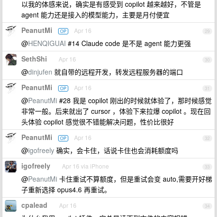
以我的体感来说，确实是有感受到 copilot 越来越好，不管是
agent 能力还是接入的模型能力，主要是月付便宜
PeanutMi
Apr 16
OP
29
@
HENQIGUAI
#14 Claude code 是不是 agent 能力更强
SethShi
Apr 16
30
@
dinjufen
就自带的远程开发，转发远程服务器的端口
PeanutMi
Apr 16
OP
31
@
PeanutMi
#28 我是 copilot 刚出的时候就体验了，那时候感觉
非常一般。后来就出了 cursor ，体验下来拉爆 copilot 。现在回
头体验 copilot 感觉很不错能解决问题，性价比很好
PeanutMi
Apr 16
OP
32
@
igofreely
确实，会卡住，话说卡住也会消耗额度吗
igofreely
Apr 16 via iPhone
33
@
PeanutMi
卡住重试不算额度，但是重试会变 auto,需要开好梯
子重新选择 opus4.6 再重试。
cpalead
Apr 16
34