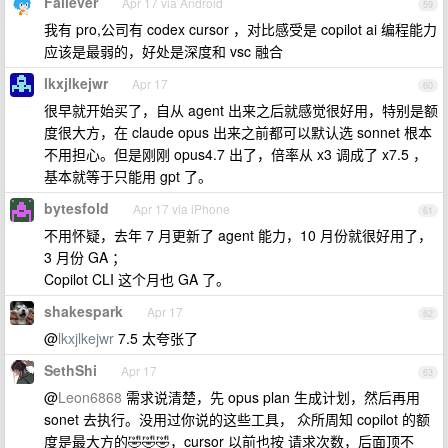
Fallever
Apr 17 via Android
59
我有 pro,公司有 codex cursor ，对比感受是 copilot ai 编程能力
应该是最弱的，好处是深度和 vsc 融合
lkxjlkejwr
Apr 17
60
很早就开始买了，自从 agent 出来之后就感觉很好用，特别是额
度很大方，在 claude opus 出来之前都可以默认选 sonnet 根本
不用担心。但是刚刚 opus4.7 出了，倍率从 x3 调成了 x7.5 ，
基本就等于只能用 gpt 了。
bytesfold
Apr 17 via iPhone
61
不用怀疑，去年 7 月更新了 agent 能力，10 月份就很好用了，
3 月份 GA ；
Copilot CLI 这个月也 GA 了。
shakespark
Apr 17
62
@
lkxjlkejwr
7.5 太夸张了
SethShi
Apr 17
63
@
Leon6868
需求说清楚，先 opus plan 生成计划，然后再用
sonet 去执行。没用过你说的这些工具， 众所周知 copilot 的额
度是最大方的🤣🤣🤣，cursor 以前也按 请求次数，后面顶不