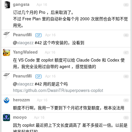
gangsta
Apr 16
45
订过几个月的 Pro ，后来取消了。
不过 Free Plan 里的自动补全每个月 2000 次居然也会不知不觉
用完。
PeanutMi
Apr 16
OP
46
@
xiaogezz
#42 这个咋安装的，没看到
YangWaleed
Apr 16
47
在 VS Code 里 copilot 额度可以给 Claude Code 和 Codex 使
用，我完全没用过自带的 agent ，感觉挺值的
PeanutMi
Apr 16
OP
48
@
xiaogezz
#42 用的是这个吗
https://github.com/DwainTR/superpowers-copilot
herozzm
Apr 16
49
额度不行啊，我用一下要到下个月初才恢复额度，根本没法用
mooyo
Apr 16
50
因为 copilot 最近把上下文长度调高了 差不多接近一倍。以前是
被吊起来打的