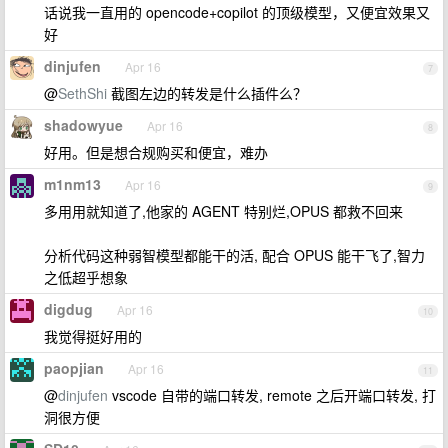
话说我一直用的 opencode+copilot 的顶级模型，又便宜效果又
好
dinjufen
Apr 16
7
@
SethShi
截图左边的转发是什么插件么？
shadowyue
Apr 16
8
好用。但是想合规购买和便宜，难办
m1nm13
Apr 16
9
多用用就知道了,他家的 AGENT 特别烂,OPUS 都救不回来
分析代码这种弱智模型都能干的活, 配合 OPUS 能干飞了,智力
之低超乎想象
digdug
Apr 16
10
我觉得挺好用的
paopjian
Apr 16
11
@
dinjufen
vscode 自带的端口转发, remote 之后开端口转发, 打
洞很方便