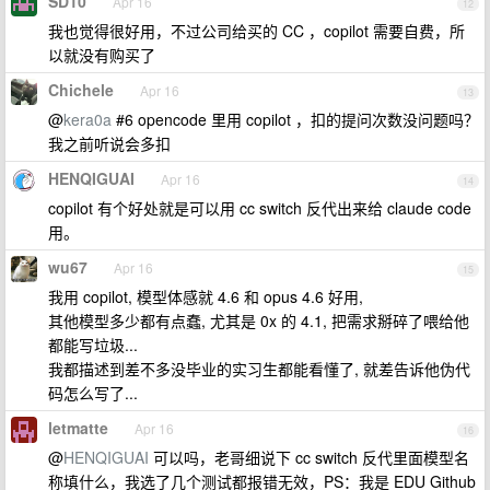
SD10
Apr 16
12
我也觉得很好用，不过公司给买的 CC ，copilot 需要自费，所
以就没有购买了
Chichele
Apr 16
13
@
kera0a
#6 opencode 里用 copilot ，扣的提问次数没问题吗？
我之前听说会多扣
HENQIGUAI
Apr 16
14
copilot 有个好处就是可以用 cc switch 反代出来给 claude code
用。
wu67
Apr 16
15
我用 copilot, 模型体感就 4.6 和 opus 4.6 好用,
其他模型多少都有点蠢, 尤其是 0x 的 4.1, 把需求掰碎了喂给他
都能写垃圾...
我都描述到差不多没毕业的实习生都能看懂了, 就差告诉他伪代
码怎么写了...
letmatte
Apr 16
16
@
HENQIGUAI
可以吗，老哥细说下 cc switch 反代里面模型名
称填什么，我选了几个测试都报错无效，PS：我是 EDU Github