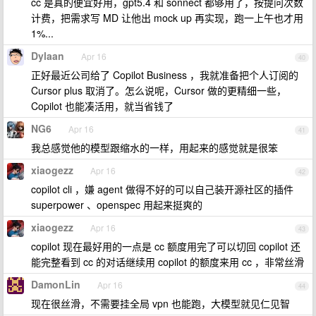
cc 是真的便宜好用，gpt5.4 和 sonnect 都够用了，按提问次数
计费，把需求写 MD 让他出 mock up 再实现，跑一上午也才用
1%...
Dylaan
Apr 16
40
正好最近公司给了 Copilot Business ，我就准备把个人订阅的
Cursor plus 取消了。怎么说呢，Cursor 做的更精细一些，
Copilot 也能凑活用，就当省钱了
NG6
Apr 16
41
我总感觉他的模型跟缩水的一样，用起来的感觉就是很笨
xiaogezz
Apr 16
42
copilot cli ，嫌 agent 做得不好的可以自己装开源社区的插件
superpower 、openspec 用起来挺爽的
xiaogezz
Apr 16
43
copilot 现在最好用的一点是 cc 额度用完了可以切回 copilot 还
能完整看到 cc 的对话继续用 copilot 的额度来用 cc ，非常丝滑
DamonLin
Apr 16
44
现在很丝滑，不需要挂全局 vpn 也能跑，大模型就见仁见智