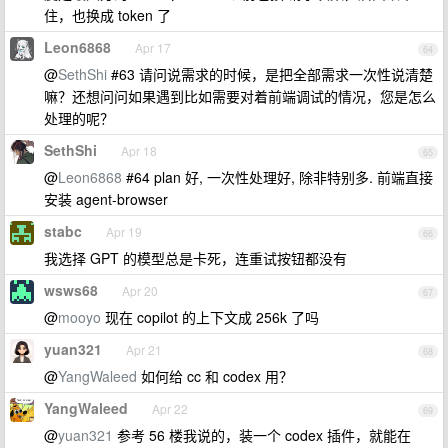
住，也换成 token 了
Leon6868
Apr 17
64
@
SethShi
#63 请问说需求的时候，是把全部需求一次性说清楚
嘛？还想问问如果遇到比如需要对着前端调试的情况，您是怎么
处理的呢？
SethShi
Apr 18
65
@
Leon6868
#64 plan 好, 一次性处理好, 除非特别多. 前端直接
安装 agent-browser
stabc
Apr 19
66
我选择 GPT 的模型总是卡死，连重试按钮都没有
wsws68
Apr 20
67
@
mooyo
现在 copilot 的上下文成 256k 了吗
yuan321
Apr 21
68
@
YangWaleed
如何给 cc 和 codex 用？
YangWaleed
Apr 22
69
@
yuan321
参考 56 楼我说的，装一个 codex 插件，就能在