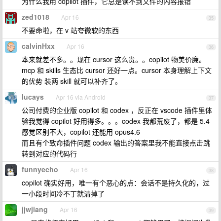
为什么我用 copilot 插件，它总是读不到文件的内容报错
zed1018
Apr 16
35
不要命啦，在 v 站夸微软的东西
calvinHxx
Apr 16
36
本来就差不多。。现在 cursor 这么贵。。copilot 物美价廉。
mcp 和 skills 生态比 cursor 还好一点。cursor 本身理解上下文
的优势 装两 skill 就可以补齐了。
lucays
Apr 16 via Android
37
公司付费的企业版 copilot 和 codex ，反正在 vscode 插件里体
验我觉得 copilot 好用得多。。。codex 我都荒废了，都是 5.4
感觉区别不大，copilot 还能用 opus4.6
而且有个致命插件问题 codex 输出的答案里我不能直接点击跳
转到对应的代码行
funnyecho
Apr 16
38
copilot 确实好用，唯一有个恶心的点：会话不是持久化的，过
一小段时间冷不丁就清掉了
jjwjiang
Apr 16
39