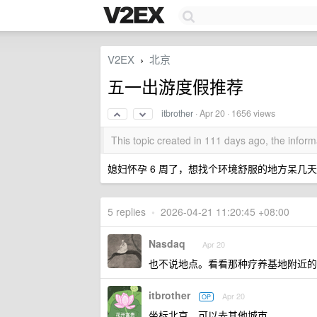
V2EX
北京
›
五一出游度假推荐
itbrother
·
Apr 20
· 1656 views
This topic created in 111 days ago, the info
媳妇怀孕 6 周了，想找个环境舒服的地方呆几天；
5 replies
•
2026-04-21 11:20:45 +08:00
Nasdaq
Apr 20
也不说地点。看看那种疗养基地附近的
itbrother
Apr 20
OP
坐标北京，可以去其他城市