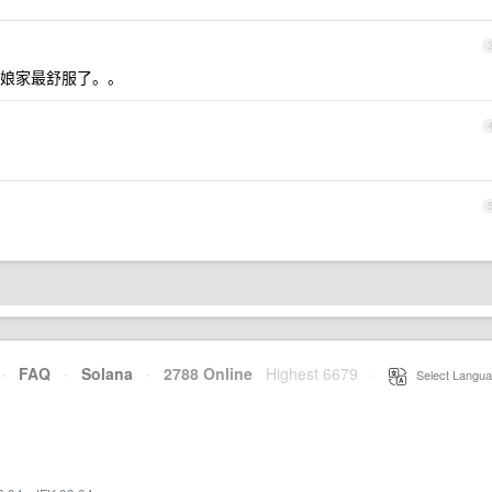
娘家最舒服了。。
·
FAQ
·
Solana
·
2788 Online
Highest 6679
·
Select Langua