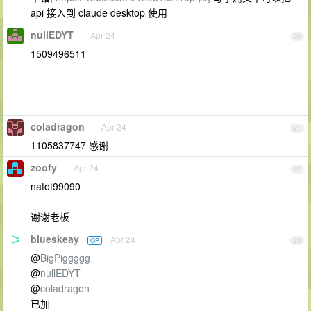
api 接入到 claude desktop 使用
nullEDYT
Apr 24
20
1509496511
coladragon
Apr 24
21
1105837747 感谢
zoofy
Apr 24
22
natot99090
谢谢老板
blueskeay
Apr 24
OP
23
@
BigPiggggg
@
nullEDYT
@
coladragon
已加