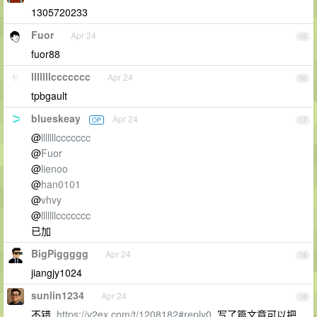
1305720233
Fuor
Apr 24
15
fuor88
lllllllccccccc
Apr 24
16
tpbgault
blueskeay
Apr 24
OP
17
@
lllllllccccccc
@
Fuor
@
lienoo
@
han0101
@
vhvy
@
lllllllccccccc
已加
BigPiggggg
Apr 24
18
jiangjy1024
sunlin1234
Apr 24
19
不错,
https://v2ex.com/t/1208182#reply0
, 写了篇文章可以把