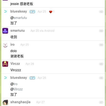
jessie 感谢老板
blueskeay
Apr 25
1
OP
42
@
smartutu
加了
smartutu
Apr 25 via Android
43
收到
iro
Apr 25
44
doio
谢谢老板
Virczz
Apr 26
45
Virczzz
blueskeay
Apr 26
OP
46
@
iro
@
Virczz
加了
shanghaojia
Apr 27
47