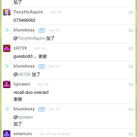
加了
TonyHoAspire
Apr 24
35
373466062
blueskeay
Apr 24
OP
36
@
TonyHoAspire
加了
xi0729
Apr 24
37
guesbo93 ，谢谢
blueskeay
Apr 24
OP
38
@
xi0729
加了
hpowen
Apr 25
39
recall-duo-overact
谢谢
blueskeay
Apr 25
OP
40
@
hpowen
加了
smartutu
Apr 25 via Android
41