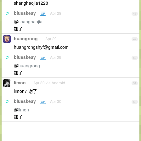
shanghaojia1228
blueskeay
Apr 28
OP
48
@
shanghaojia
加了
huangrong
Apr 29
49
huangrongshyf@gmail.com
blueskeay
Apr 29
OP
50
@
huangrong
加了
limon
Apr 30 via Android
51
limon7 谢了
blueskeay
Apr 30
OP
52
@
limon
加了