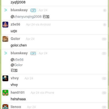
zyqfj2008
blueskeay
Apr 24
OP
8
@
zhanyunqing2008
已加
z5e56
Apr 24 via Android
9
uzjo
Golor
Apr 24
10
golor.chen
blueskeay
Apr 24
OP
11
@
z5e56
@
Golor
已加
vhvy
Apr 24
12
vhvy
han0101
Apr 24 via iPhone
13
hshshaaa
lienoo
Apr 24
14