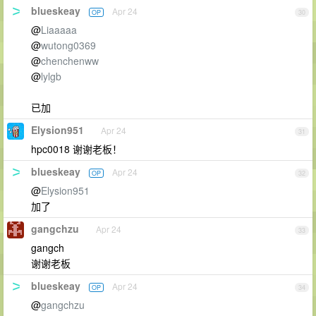
blueskeay
Apr 24
OP
30
@
Liaaaaa
@
wutong0369
@
chenchenww
@
lylgb
已加
Elysion951
Apr 24
31
hpc0018 谢谢老板！
blueskeay
Apr 24
OP
32
@
Elysion951
加了
gangchzu
Apr 24
33
gangch
谢谢老板
blueskeay
Apr 24
OP
34
@
gangchzu