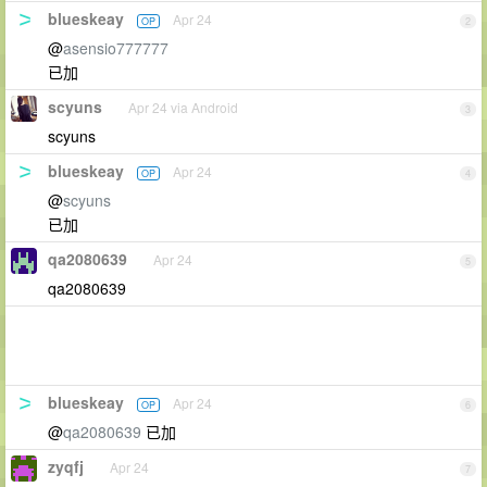
blueskeay
Apr 24
OP
2
@
asensio777777
已加
scyuns
Apr 24 via Android
3
scyuns
blueskeay
Apr 24
OP
4
@
scyuns
已加
qa2080639
Apr 24
5
qa2080639
blueskeay
Apr 24
OP
6
@
qa2080639
已加
zyqfj
Apr 24
7