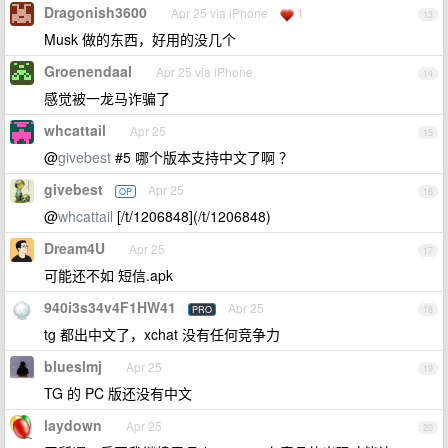
Dragonish3600
Apr 25 via iPhone
1
13
Musk 做的东西，好用的没几个
Groenendaal
Apr 25 via iPhone
14
感觉被一龙马诈骗了
whcattail
Apr 25
15
@
givebest
#5 哪个版本支持中文了啊 ？
givebest
Apr 25
OP
16
@
whcattail
[/t/1206848](/t/1206848)
Dream4U
Apr 25
17
可能还不如 短信.apk
940i3s34v4F1HW41
Apr 25
PRO
18
tg 都出中文了，xchat 没有任何竞争力
blueslmj
Apr 25
19
TG 的 PC 版还没有中文
laydown
Apr 25
20