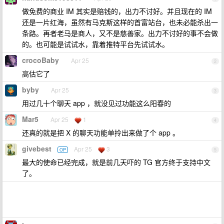
做免费的商业 IM 其实是赔钱的，出力不讨好。并且现在的 IM
还是一片红海，虽然有马克斯这样的首富站台，也未必能杀出一
条路。再者老马是商人，又不是慈善家。出力不讨好的事不会做
的。也可能是试试水，靠着推特平台先试试水。
crocoBaby
Apr 25
2
高估它了
byby
Apr 25
3
用过几十个聊天 app ，就没见过功能这么阳春的
Mar5
Apr 25
1
4
还真的就是把 X 的聊天功能单拎出来做了个 app 。
givebest
Apr 25
3
OP
5
最大的使命已经完成，就是前几天吓的 TG 官方终于支持中文
了。