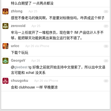
特么白期望了 一点两点都没
zhlong
Apr 25
26
感觉不像老马的做风啊，不是要对标微信吗，咋弄成这个样子
zerovoid
Apr 25
27
牢马一上任就开了一堆程序员，现在做个 IM 产品估计人手不
够，能把聊天功能剥离出来独立运行就不错了。
uricc
Apr 26 via iPhone
28
下载个玩玩
GeorgeV
Apr 26
29
@
givebest
tg 好像之前就开始支持中文搜索了，所以出中文语
言可能和 xchat 没关系
chuugoku
Apr 26 via iPhone
30
会和 clubhouse 一样 早晚要凉