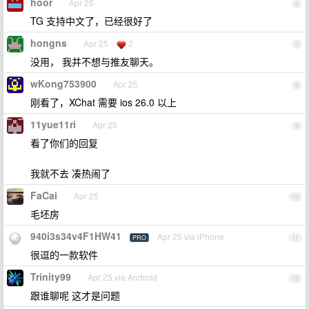
hoor
Apr 25
6
TG 支持中文了，已经很好了
hongns
Apr 25
2
7
没用， 我并不想与推友聊天。
wKong753900
Apr 25
8
刚看了，XChat 需要 ios 26.0 以上
11yue11ri
Apr 25
9
看了你们的回复
我就不去 凑热闹了
FaCai
Apr 25
10
毛坯房
940i3s34v4F1HW41
Apr 25 via iPhone
PRO
11
很逗的一款软件
Trinity99
Apr 25 via Android
12
跟谁聊呢 这才是问题