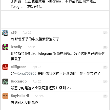
无所谓，反正我继续用 Telegram ，有竞品的出现才能让
Telegram 变得更好。
x86
Apr 25
21
tg 那傻乎乎的中文搜索都治好了
lxnelly
Apr 25
22
比特斯拉还毛坯，telegram 哭晕在厕所。为了这把自己的高傲
弄丢了
cliffgreen
Apr 25
23
@
wKong753900
是的 像我这种不升系统的可能不能尝鲜了...
Ricciardo
Apr 25
24
最恶心的是这么个破玩意还要升级到 26
SayHelloHi
Apr 25
25
看到别人发的截图