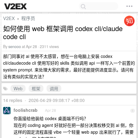
V2EX
程序员
›
如何使用 web 框架调用 codex cli/claude
code cli
By
senooo
at Apr 28 · 2311 views
部门同事对 ai 使用不太感冒，想在一台电脑上安装 codex
cli/claudecode cli 使用写好的 skills 类似调用 api 一样写入一个前置的
system prompt. 来处理大家的需求，最好还能提供进度显示。请问有
没有类似的实现方法？
Web
框架
调用
14 replies
•
2026-04-29 09:08:17 +08:00
foolishcrab
Apr 28
1
你直接给他装给 codex 桌面端不行吗？
现在的 coding agent 好就好在把一部分决策权移交到 ai 侧，你
这样的固定流程直接 vibe 一个轻量 web app 出来就行了，需要