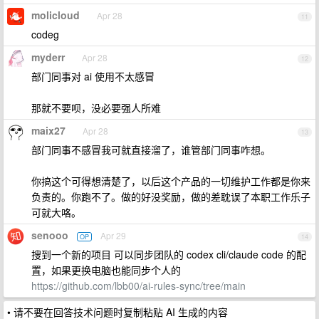
molicloud
Apr 28
11
codeg
myderr
Apr 28
12
部门同事对 ai 使用不太感冒
那就不要呗，没必要强人所难
maix27
Apr 28
13
部门同事不感冒我可就直接溜了，谁管部门同事咋想。
你搞这个可得想清楚了，以后这个产品的一切维护工作都是你来
负责的。你跑不了。做的好没奖励，做的差耽误了本职工作乐子
可就大咯。
senooo
Apr 29
OP
14
搜到一个新的项目 可以同步团队的 codex cli/claude code 的配
置，如果更换电脑也能同步个人的
https://github.com/lbb00/ai-rules-sync/tree/main
• 请不要在回答技术问题时复制粘贴 AI 生成的内容