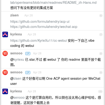
lab/openteams/blob/main/readmes/README_zh-Hans.md
想问下有没有更好的集成方案
zisen
Apr 28
6
https://github.com/formulahendry/acp-ui
https://github.com/formulahendry/wechat-acp
kyriexu
Apr 28
7
https://github.com/KyrieXu11/cc-webui
安利一下自己 vibe
coding 的 webui
senooo
Apr 28
OP
8
@
kyriexu
已 star,不过 都 webui 了 你的 readme 里面不放个截
图。
senooo
Apr 28
OP
9
@
zisen
这个好像可以啊 One ACP agent session per WeChat
user
kyriexu
Apr 28
10
@
senooo
这个是打算自用的，所以倒也没太用心维护哈哈，感
谢提醒，这就放个截图上去