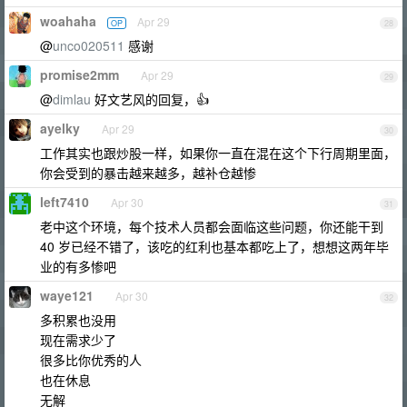
woahaha
Apr 29
OP
28
@
unco020511
感谢
promise2mm
Apr 29
29
@
dimlau
好文艺风的回复，👍
ayelky
Apr 29
30
工作其实也跟炒股一样，如果你一直在混在这个下行周期里面，
你会受到的暴击越来越多，越补仓越惨
left7410
Apr 30
31
老中这个环境，每个技术人员都会面临这些问题，你还能干到
40 岁已经不错了，该吃的红利也基本都吃上了，想想这两年毕
业的有多惨吧
waye121
Apr 30
32
多积累也没用
现在需求少了
很多比你优秀的人
也在休息
无解