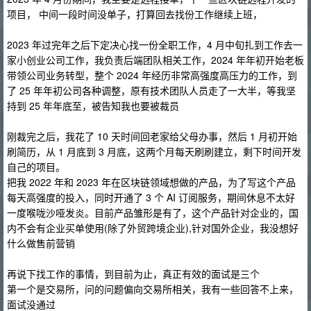
项目， 中间一段时间没单子，打算回去找份工作继续上班，
2023 年过完年之后下定决心找一份全职工作，4 月中旬扎到工作去一
家小创业公司工作，我负责后端团队相关工作，2024 年年初开始老板
带领公司业务转型，整个 2024 年经历非常高强度高压力的工作，到
了 25 年年初公司各种调整，原有技术团队人员走了一大半，等我坚
持到 25 年年底至，被告知我也要被裁员
刚裁完之后，我花了 10 天时间回老家给父母办事，然后 1 月初开始
刷简历，从 1 月底到 3 月底，这两个月每天刷刷建立，剩下时间开发
自己的项目。
把我 2022 年和 2023 年在区块链领域想做的产品，为了写这个产品
每天高强度的投入，同时开通了 3 个 AI 订阅服务，期间休息不太好
一度喉咙沙哑发炎。目前产品雏形是有了，这个产品针对企业的，国
内不会有企业买单使用(除了外贸跨境企业),针对国外企业，我没想好
什么做售前营销
再说下找工作的事情，到目前为止，真正有效的面试是三个
第一个是交易所，问的问题偏向交易所相关，我有一些回答不上来，
面试没通过