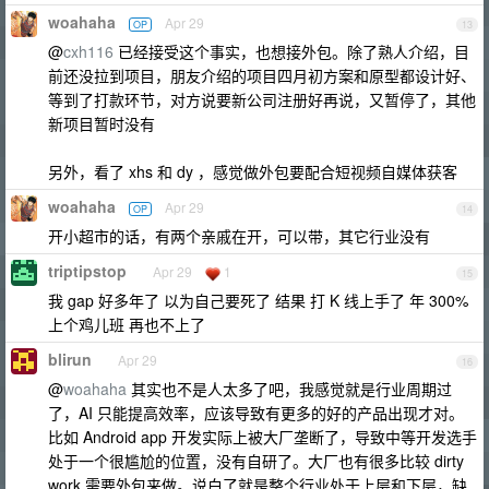
woahaha
Apr 29
OP
13
@
cxh116
已经接受这个事实，也想接外包。除了熟人介绍，目
前还没拉到项目，朋友介绍的项目四月初方案和原型都设计好、
等到了打款环节，对方说要新公司注册好再说，又暂停了，其他
新项目暂时没有
另外，看了 xhs 和 dy ，感觉做外包要配合短视频自媒体获客
woahaha
Apr 29
OP
14
开小超市的话，有两个亲戚在开，可以带，其它行业没有
triptipstop
Apr 29
1
15
我 gap 好多年了 以为自己要死了 结果 打 K 线上手了 年 300%
上个鸡儿班 再也不上了
blirun
Apr 29
16
@
woahaha
其实也不是人太多了吧，我感觉就是行业周期过
了，AI 只能提高效率，应该导致有更多的好的产品出现才对。
比如 Android app 开发实际上被大厂垄断了，导致中等开发选手
处于一个很尴尬的位置，没有自研了。大厂也有很多比较 dirty
work 需要外包来做。说白了就是整个行业处于上层和下层，缺