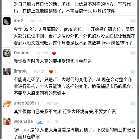
对自己能力有自信的话，多找一些信息不对称的地方，写写代
码，在链上就能赚到钱了，不需要搞什么 to B 的软件
dot2
Apr 29
23
今年 32 岁，3 月离职的，java 岗位，一开始投自研岗位，简历
大部分已读不回，毒打之后投外包，外包的八股文面试让我现在
看到八股文就想吐。这个月要是找不到就放弃 java 岗位转行了
Desiree
Apr 29
1
24
我觉得有时候人真的要接受现实才会前进
jimrok
Apr 29
1
25
不能说走死了，只是赶上大时代的变化了，AI 现在会对整个商
业进行重构，个人只能适应这样的变化，敏锐捕捉市场的机会，
不要陷入原来固有的思维中。
unco020511
Apr 29
26
其实很你自己关系不大,和行业大环境有关,不要太自责
woahaha
Apr 29
OP
27
@
blirun
是的 从更大角度看是周期到顶了，不仅新的商业扩张没
了而且在收缩