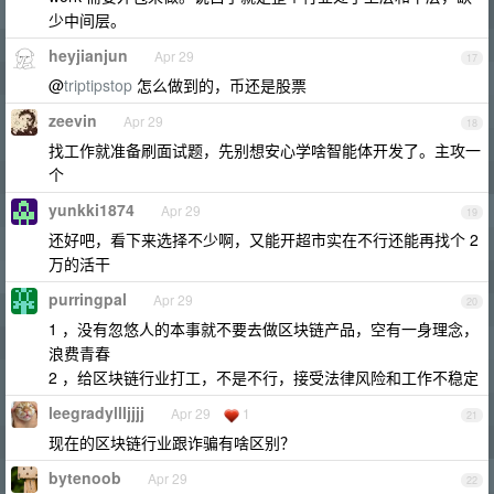
少中间层。
heyjianjun
Apr 29
17
@
triptipstop
怎么做到的，币还是股票
zeevin
Apr 29
18
找工作就准备刷面试题，先别想安心学啥智能体开发了。主攻一
个
yunkki1874
Apr 29
19
还好吧，看下来选择不少啊，又能开超市实在不行还能再找个 2
万的活干
purringpal
Apr 29
20
1 ，没有忽悠人的本事就不要去做区块链产品，空有一身理念，
浪费青春
2 ，给区块链行业打工，不是不行，接受法律风险和工作不稳定
leegradyllljjjj
Apr 29
1
21
现在的区块链行业跟诈骗有啥区别？
bytenoob
Apr 29
22