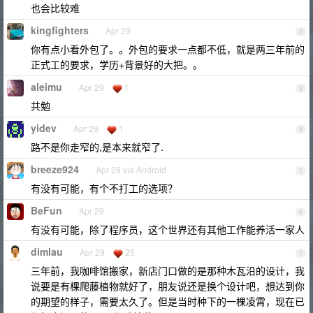
也会比较难
kingfighters
Apr 29
2
你有点小看外包了。。外包的要求一点都不低，就是两三年前的
正式工的要求，学历+背景好的大把。。
aleimu
Apr 29
1
3
共勉
yidev
Apr 29
1
4
路不是你走窄的,是本来就窄了.
breeze924
Apr 29 via Android
5
有没有可能，有个不打工的选项？
BeFun
Apr 29
6
有没有可能，除了程序员，这个世界还有其他工作能养活一家人
dimlau
Apr 29
25
7
三年前，我咖啡馆搬家，新店门口做的是那种木瓦沿的设计，我
说要是有棵爬藤植物就好了，朋友说还是换个设计吧，想达到你
的期望的样子，需要太久了。但是当时种下的一棵凌霄，现在已