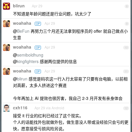
blirun
Apr 29
8
不知道是年龄问题还是行业问题，坑太少了
woahaha
Apr 29
OP
9
@
BeFun
再努力三个月还无法拿到程序员的 offer 就自己做点小
生意
woahaha
Apr 29
OP
10
@
semiboldhung
@
kingfighters
感谢两位提供的信息
woahaha
Apr 29
OP
11
@
blirun
感觉是码农这一行入行太容易了只要有台电脑，以前相
对高薪，太多人挤进这个赛道
今年再加上 AI 提效也很厉害，我自己 2-3 月开发有亲身体会
cxh116
Apr 29 via Android
12
接受 it 行业的红利已经过了这个现实。
个人的话能找外包就做外包，做生意没人带或没经验只会亏的更
快，愿意接受亏损风险另说。