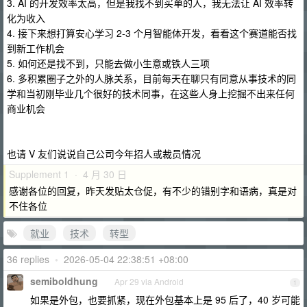
3. AI 的开发效率太高，但是我找不到买单的人，我无法让 AI 效率转
化为收入
4. 接下来想打算安心学习 2-3 个月智能体开发，看看这个赛道能否找
到新工作机会
5. 如何还是找不到，只能去做小生意或铁人三项
6. 多积累圈子之外的人脉关系，目前每天在聊只有同意从事技术的同
学和当初刚毕业几个很好的技术同事，在这些人身上挖掘不出来任何
商业机会
也请 V 友们说说自己公司今年招人或裁员情况
Supplement 1 · 4 月 30 日
感谢各位的回复，昨天发贴太仓促，有不少的错别字和语病，真是对
不住各位
就业
技术
转型
36 replies
•
2026-05-04 22:38:51 +08:00
semiboldhung
Apr 29 via Android
1
如果是外包，也要抓紧，现在外包基本上是 95 后了，40 岁可能