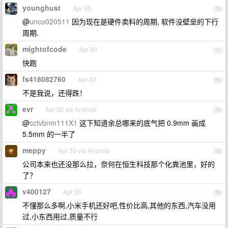
younghust
Apr 30
70
@
unco020511
因为现在是硬件卖料的周期, 软件没壁垒的下行
周期.
mightofcode
Apr 30
71
快跑
fs418082760
Apr 30
72
不是我说，还得跌！
evr
Apr 30 via Android
73
@
cctvbnm111X1
这下知道余总哪来的底气把 0.9mm 画成
5.5mm 的一半了
meppy
Apr 30 via Android
74
公司本来也还没那么拉，奈何在恒生科技那个化粪池里，好的
了？
v400127
Apr 30
75
不懂那么多啊,小米手机还好吧,性价比高,其他的东西,汽车没用
过,小东西用过,质量不行