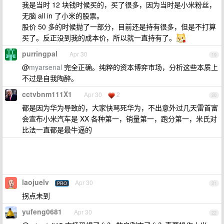
我是当时 12 块钱时候买的，买了很多，因为当时是小米粉丝，
无脑 all in 了小米的股票。
股价 50 多的时候抛了一部分，目前还是持有很多，但是不打算
买了。反正没到我的成本价，所以就一直持有了。
purringpal
Apr 30
19
@
myarsenal
完全正确。纯粹的资本博弈市场，分析这些本质上
不过是自我陶醉。
cctvbnm111X1
Apr 30
2
20
都是因为华为导致的，大家快骂死华为，不出意外过几天雷首富
会宣布小米汽车是 XX 各种第一，销量第一，跑分第一，米氏对
比法一直都是最牛逼的
laojuelv
Apr 30
PRO
21
拐点未到
yufeng0681
Apr 30
22