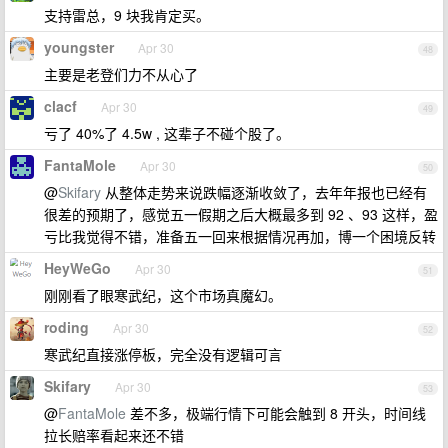
支持雷总，9 块我肯定买。
youngster
Apr 30
48
主要是老登们力不从心了
clacf
Apr 30
49
亏了 40%了 4.5w , 这辈子不碰个股了。
FantaMole
Apr 30
50
@
Skifary
从整体走势来说跌幅逐渐收敛了，去年年报也已经有
很差的预期了，感觉五一假期之后大概最多到 92 、93 这样，盈
亏比我觉得不错，准备五一回来根据情况再加，博一个困境反转
HeyWeGo
Apr 30
51
刚刚看了眼寒武纪，这个市场真魔幻。
roding
Apr 30
52
寒武纪直接涨停板，完全没有逻辑可言
Skifary
Apr 30
53
@
FantaMole
差不多，极端行情下可能会触到 8 开头，时间线
拉长赔率看起来还不错