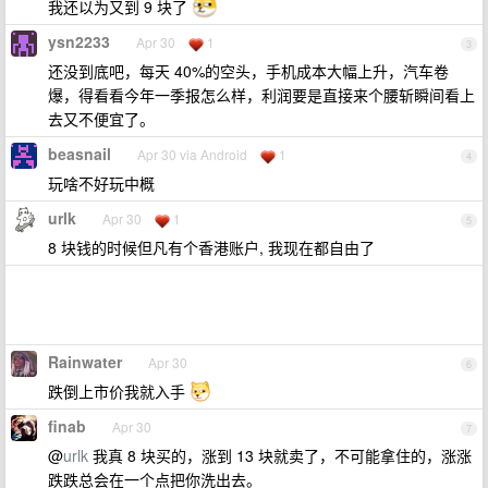
我还以为又到 9 块了
ysn2233
Apr 30
1
3
还没到底吧，每天 40%的空头，手机成本大幅上升，汽车卷
爆，得看看今年一季报怎么样，利润要是直接来个腰斩瞬间看上
去又不便宜了。
beasnail
Apr 30 via Android
1
4
玩啥不好玩中概
urlk
Apr 30
1
5
8 块钱的时候但凡有个香港账户, 我现在都自由了
Rainwater
Apr 30
6
跌倒上市价我就入手
finab
Apr 30
7
@
urlk
我真 8 块买的，涨到 13 块就卖了，不可能拿住的，涨涨
跌跌总会在一个点把你洗出去。