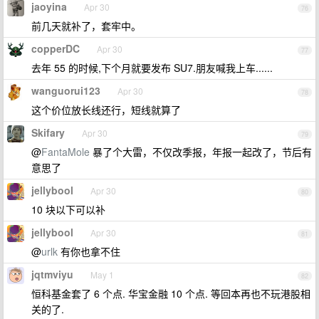
jaoyina
Apr 30
76
前几天就补了，套牢中。
copperDC
Apr 30
77
去年 55 的时候,下个月就要发布 SU7.朋友喊我上车......
wanguorui123
Apr 30
78
这个价位放长线还行，短线就算了
Skifary
Apr 30
79
@
FantaMole
暴了个大雷，不仅改季报，年报一起改了，节后有
意思了
jellybool
Apr 30
80
10 块以下可以补
jellybool
Apr 30
81
@
urlk
有你也拿不住
jqtmviyu
May 1
82
恒科基金套了 6 个点. 华宝金融 10 个点. 等回本再也不玩港股相
关的了.