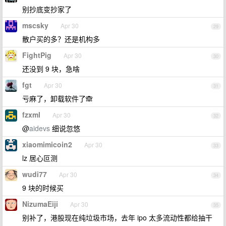
别抄底变抄家了
mscsky
Apr 30
29
散户买的多？还是机构多
FightPig
Apr 30
30
还没到 9 块，急啥
fgt
Apr 30
31
亏麻了，卸载软件了🙈
fzxml
Apr 30
32
@
aidevs
细说忽悠
xiaomimicoin2
Apr 30
33
lz 居心叵测
wudi77
Apr 30
34
9 块的时候买
NizumaEiji
Apr 30
35
别补了，港股现在纯垃圾市场，去年 ipo 太多流动性都给抽干