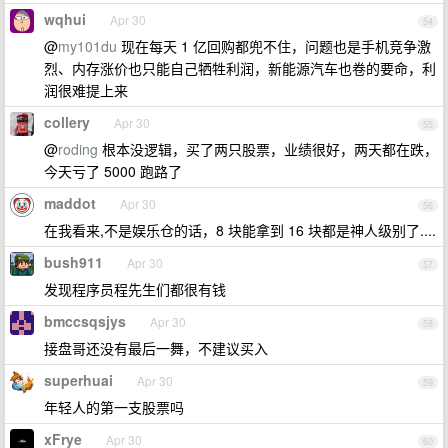
wqhui
Apr 30
54
@
my101du
现在每天 1 亿回购都兜不住，问题也是手机竞争激
烈、内存涨价也只能自己牺牲利润，新能源汽车也卷的要命，利
润很难提上来
collery
Apr 30
55
@
roding
根本没逻辑，买了两只股票，业绩很好，两天都在跌，
今天亏了 5000 跑路了
maddot
Apr 30
56
在我看来,不是娱乐仓的话，8 块能拿到 16 块都是神人级别了....
bush911
Apr 30
57
发现程序员程先生们都很有钱
bmccsqsjys
Apr 30
58
接盘哥还没有最后一舞，不建议买入
superhuai
Apr 30
59
年轻人的第一支股票吗
xFrye
Apr 30
60