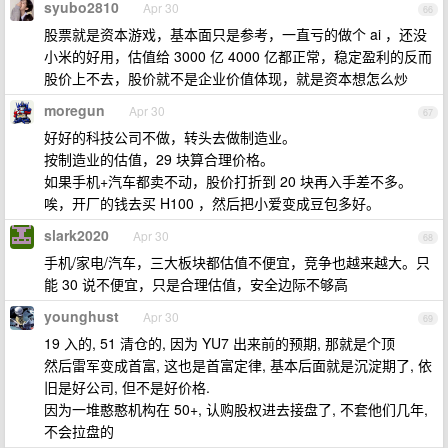
syubo2810
Apr 30
66
股票就是资本游戏，基本面只是参考，一直亏的做个 ai ，还没
小米的好用，估值给 3000 亿 4000 亿都正常，稳定盈利的反而
股价上不去，股价就不是企业价值体现，就是资本想怎么炒
moregun
Apr 30
67
好好的科技公司不做，转头去做制造业。
按制造业的估值，29 块算合理价格。
如果手机+汽车都卖不动，股价打折到 20 块再入手差不多。
唉，开厂的钱去买 H100 ，然后把小爱变成豆包多好。
slark2020
Apr 30
68
手机/家电/汽车，三大板块都估值不便宜，竞争也越来越大。只
能 30 说不便宜，只是合理估值，安全边际不够高
younghust
Apr 30
69
19 入的, 51 清仓的, 因为 YU7 出来前的预期, 那就是个顶
然后雷军变成首富, 这也是首富定律, 基本后面就是沉淀期了, 依
旧是好公司, 但不是好价格.
因为一堆憨憨机构在 50+, 认购股权进去接盘了, 不套他们几年,
不会拉盘的