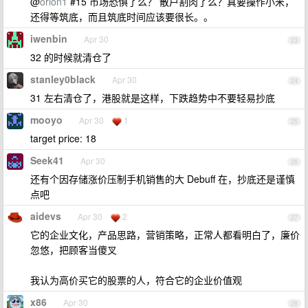
@
orion1
#15 市场恐惧了么？ 散户割肉了么？真要操作小米，
还得等筑底，而且筑底时间应该要很长。。
iwenbin
Apr 30
23
32 的时候就清仓了
stanley0black
Apr 30
24
31 左右清仓了，港股就是这样，下跌趋势中不要轻易抄底
mooyo
Apr 30
1
25
target price: 18
Seek41
Apr 30
26
还有个因存储涨价压制手机销售的大 Debuff 在，抄底还是谨慎
点吧
aidevs
Apr 30
2
27
它的企业文化，产品思路，营销策略，正常人都看明白了，廉价
忽悠，把顾客当傻叉
我认为高价买它的股票的人，符合它的企业价值观
x86
Apr 30
28