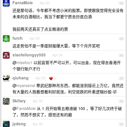
FantaMole
Apr 30
42
还是那句话，今年都不考虑小米的股票。即使跟我觉得完全没有
未来的白酒相比，我当下都更宁愿去抄底白酒
我前两天还真买了点五粮液的票
furch
Apr 30
43
这走势怕不是一季度财报爆大雷，等下个月开奖吧
xiaofeilongyy555
Apr 30
44
@
missfox1
以前监管不严可以开，可以出金，现在得去香港开
个银行账户才行
qiuhang
Apr 30
2
45
@
myarsenal
寒武纪那种吊东西，都能涨到接近上万亿，竟然还
有大量的人抱着想着利好就涨，利空就跌的朴素逻辑炒股 🤣
Skifary
Apr 30
46
@
FantaMole
从 1 月开始等五粮液破 100 ，等了好几次终于破
了，然而不想买了，感觉还有的磨
jydeng
Apr 30
47