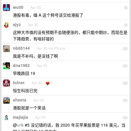
wu00
Apr 30
8
港股有毒，缅 A 这个称号该交给港股了
ajyz
Apr 30
9
这种大市值的没有预期不会随便涨的，都只能中期炒，而现在是
下降趋势，有啥好接的
nb85144
Apr 30 via iPhone
10
我是不补吗，是没钱了啊
dna1982
Apr 30
11
早晚跌回 19
folnet
Apr 30
1
12
恒生科技已完
sheeta
Apr 30
13
港股就是一个笑话
majiajia
Apr 30
14
@
urlk
#5 没记错的话，我 2020 年买苹果股票是 116 美元，当