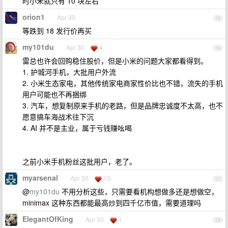
时小米就只有 10 块左右
orion1
Apr 30
15
等跌到 18 发行价再买
my101du
Apr 30
4
16
雷总也许会回购稳住股价，但是小米的问题大家都看得到。
1. 护城河手机，大批用户外流
2. 小米生态家电，其他传统家电商家性价比也不错，流失的手机
用户可能也不再捆绑
3. 汽车，想复制原来手机的老路，但是品牌忠诚度不太高，也不
愿意搞车海战术往下沉
4. AI 并不是主业，属于亏钱赚吆喝
之前小米手机粉丝这批用户，老了。
myarsenal
Apr 30
13
17
@
my101du
不用分析这些，只需要看机构想做多还是想做空，
minimax 这种东西都能最高炒到四千亿市值，需要道理吗
ElegantOfKing
Apr 30
1
18