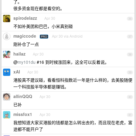
了。
很多资金现在都是看空的。
spirodelazz
Apr 30
36
不如补美团和巴巴，小米真别碰
magiccode
Apr 30 via Android
PRO
37
刚补仓了一点
hailaz
Apr 30
38
@
my101du
#16 到时候涨回来，这全可以反着说。
xAI
Apr 30
39
港股真不建议碰，看看恒科指数近一年是什么样的，去美股随便
一个科技股半导体都是赚钱。
allinQQQ
Apr 30
40
已补
missfox1
Apr 30
41
我想知道大家买港股的钱都是怎么转出去的，而且现在老虎，富
途都不能开户了