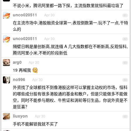
不说小米，腾讯阿里都一路下探，主流指数里就恒科最垃圾了
unco020511
Apr 30
61
在主流市场中,港股融资全球第一,表现倒数第一.玩不了一点,干特
么的
unco020511
Apr 30
62
隔壁日韩是屡创新高,就连缅 A 几大指数都在不断新高,反观恒科,
腾讯阿里小米,不断的阶段新低
arg0
Apr 30
63
19 再喊我
no996
Apr 30
64
外资找了全球都找不到像港股这样可以掌握主动权的市场，恒科
的哪些成分股有很多港股通的基金和散户，但是只能做多不能做
空，同时不能参与期权、牛熊证和涡轮等衍生品，你说外资是不
是狂喜？
liuxyon
Apr 30
65
手机不能解锁我就不买了