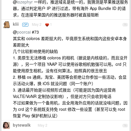
@
iozephyr
一样的，推送域名是统一的，我猜测是苹果推送服务
器，通过判定用户 IP 进行过滤，带有海外 App Bundle ID 的请
求，在连接苹果国内的推送服务器时被直接阻断
klii
May 2
1
OP
75
@
poorcai
#73
其实和 coloros 差距挺大的，毕竟原生系统和国内这些安卓本身
差距就大
几个比较影响使用的缺陷
1. 类原生无法移植 coloros 的相机（据说是内核级的，而且没开
源），另一个项目 YAAP 可以使用谷歌相机勉强可以用。crd 只
能使用原生相机，没有任何算法。拍照真的很丑很丑
2. 移植 os 通病，淘宝、美团等会拒绝让你参加一些活动，会显
示活动火爆，换 iOS 就没问题（同一个账户）
3. 通话最开始是以视频形式拨出（可能是因为国内运营商
VoLTE/VoNR 定制协议影响），但是对方只会收到电话
不过如果做为一个备用机，且全用海外应用的话就没啥问题，因
为 crd 这个系统既支持免 root 修改一些设置（甚至可以免 root
恢复 Play 保护机制认证）
bytewalk
May 2
76