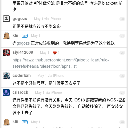
苹果开始对 APN 做分流 是非常不好的信号 也许是 blackout 前
夕
gogozs
May 1 via iPhone
23
正常不是就应该收不到么👍
klii
May 1
OP
24
@
gogozs
正常应该收到的，我换到苹果就是为了这个推送
siyi412009
May 1
1
25
https://raw.githubusercontent.com/QuixoticHeart/rule-
set/refs/heads/ruleset/loon/apns.list
coderlxm
May 1 via iPhone
26
这不是个好信号啊，是时候用回安卓了
crisrock
May 1 via iPhone
27
还有件事不知道有没有关系，今天 iOS18 屏蔽更新的 tvOS 描述
文件已经失效了，今天刚刚失效的， 自动被移除了， 再安装安
装不上去了
klii
May 1
OP
28