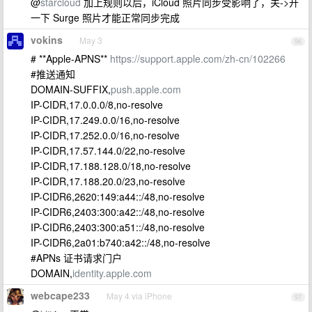
@
starcloud
加上规则以后，iCloud 照片同步受影响了，关->开
一下 Surge 照片才能正常同步完成
vokins
May 3
96
# **Apple-APNS**
https://support.apple.com/zh-cn/102266
#推送通知
DOMAIN-SUFFIX,
push.apple.com
IP-CIDR,17.0.0.0/8,no-resolve
IP-CIDR,17.249.0.0/16,no-resolve
IP-CIDR,17.252.0.0/16,no-resolve
IP-CIDR,17.57.144.0/22,no-resolve
IP-CIDR,17.188.128.0/18,no-resolve
IP-CIDR,17.188.20.0/23,no-resolve
IP-CIDR6,2620:149:a44::/48,no-resolve
IP-CIDR6,2403:300:a42::/48,no-resolve
IP-CIDR6,2403:300:a51::/48,no-resolve
IP-CIDR6,2a01:b740:a42::/48,no-resolve
#APNs 证书请求门户
DOMAIN,
identity.apple.com
webcape233
May 4 via iPhone
97