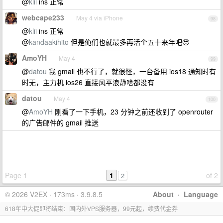
@
klii
ins 正常
webcape233
May 4 via iPhone
98
@
klii
ins 正常
@
kandaakihito
但是俺们也就最多再活个五十来年吧🥹
AmoYH
May 4
99
@
datou
我 gmail 也不行了，就很怪，一台备用 ios18 通知时有
时无，主力机 ios26 直接风平浪静啥都没有
datou
May 4
100
@
AmoYH
刚看了一下手机，23 分钟之前还收到了 openrouter
的广告邮件的 gmail 推送
Page 1
1
of 2
2
© 2026 V2EX · 173ms · 3.9.8.5
About
·
Language
618年中大促即将结束：国内外VPS服务器，99元起，续费代金券