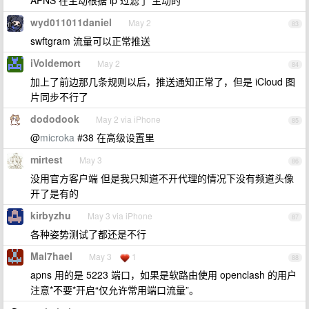
APNS 在主动根据 ip 过滤了 主动的
wyd011011daniel
May 2
83
swftgram 流量可以正常推送
iVoldemort
May 2
84
加上了前边那几条规则以后，推送通知正常了，但是 iCloud 图
片同步不行了
dododook
May 2 via iPhone
85
@
microka
#38 在高级设置里
mirtest
May 3
86
没用官方客户端 但是我只知道不开代理的情况下没有频道头像
开了是有的
kirbyzhu
May 3 via iPhone
87
各种姿势测试了都还是不行
Mal7hael
May 3
1
88
apns 用的是 5223 端口，如果是软路由使用 openclash 的用户
注意*不要*开启“仅允许常用端口流量”。