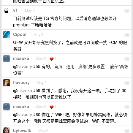
终归会回到属于它的正轨上。
v1
May 2
57
目前测试应该是 TG 官方的问题，以后消息通知也必须开
premium 了哈哈哈哈
Cipool
May 2
58
GFW 又开始研究黑科技了，之前就是可以间歇干扰 FCM 的服
务器
microka
May 2
1
59
@
flavoury
#55 有的，首页 - 通用 - 底部“更多设置” - 底部“高级
设置”
flavoury
May 2
60
@
microka
#59 看到了，感谢，我没有开这一项，手动加了 30
楼那一堆规则也可以正常推送了
microka
May 2
1
61
@
flavoury
#60 你连了 WiFi 吧，好像如果用蜂窝网络，就必须
开启这个。我昨天都是用蜂窝网络测试的，WiFi 不清楚。
bytewalk
May 2
62