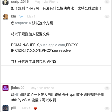
script2016
May 1 via iPhone
19
加了规则也不行啊，有没有什么解决办法，太特么耽误事了
klii
May 1
OP
20
@
script2016
试试这个方案
将以下规则加入配置文件
DOMAIN-SUFFIX,
push.apple.com
,PROXY
IP-CIDR,17.0.0.0/8,PROXY,no-resolve
并打开代理工具的包含 APNS
jialou29
May 1 via iPhone
21
@
klii
刚刚试了一下在大陆用联通卡开 vpn 收不到通知但是用
3hk 的 eSIM 流量卡可以收到
pill
May 1
3
22