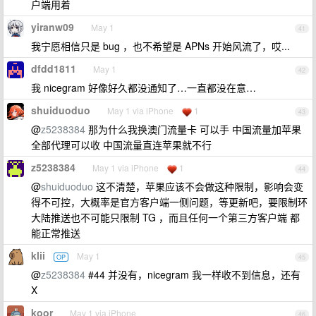
户端用着
yiranw09
May 1
41
我宁愿相信只是 bug ，也不希望是 APNs 开始风流了，哎...
dfdd1811
May 1
42
我 nicegram 好像好久都没通知了…一直都没在意…
shuiduoduo
May 1 via iPhone
1
43
@
z5238384
那为什么我换澳门流量卡 可以手 中国流量加苹果
全部代理可以收 中国流量直连苹果就不行
z5238384
May 1 via iPhone
1
44
@
shuiduoduo
这不清楚，苹果应该不会做这种限制，影响会变
得不可控，大概率是官方客户端一侧问题，等更新吧，要限制环
大陆推送也不可能只限制 TG ，而且任何一个第三方客户端 都
能正常推送
klii
May 1
OP
45
@
z5238384
#44 并没有，nicegram 我一样收不到信息，还有
X
koor
May 1 via iPhone
46