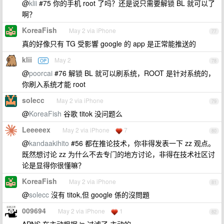
@
klii
#75 你的手机 root 了吗？还是说只需要解锁 BL 就可以了
啊？
KoreaFish
May 2 via iPhone
77
真的好像只有 TG 受影響 google 的 app 是正常能推送的
klii
May 2
OP
78
@
poorcai
#76 解锁 BL 就可以刷系统，ROOT 是针对系统的，
你刷入系统才能 root
solecc
May 2 via iPhone
79
@
KoreaFish
谷歌 titok 没问题么
Leeeeex
May 2 via iPhone
7
80
@
kandaakihito
#56 都在推论技术，你非得发表一下 zz 观点。
既然想讨论 zz 为什么不去专门的地方讨论，非得在技术社区讨
论是显得你很懂嘛？
KoreaFish
May 2 via iPhone
81
@
solecc
沒有 titok,但 google 係的沒問題
009694
May 2 via iPhone
1
82