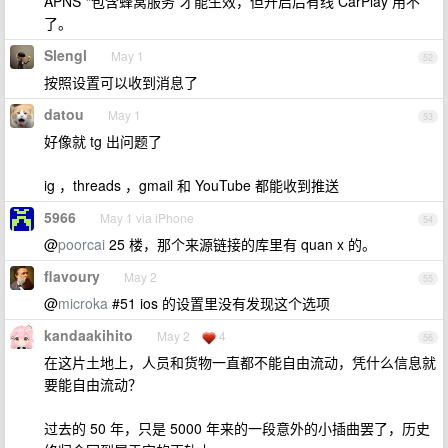
APNS”“包含蜂窝服务”才能生效，但开启后有线 CarPlay 用不
了。
Slengl
May 1
52
按照设置可以收到消息了
datou
May 1
53
好像就 tg 出问题了
ig ，threads ，gmail 和 YouTube 都能收到推送
5966
May 1 via iPhone
54
@
poorcai
25 楼，那个来源链接的库里有 quan x 的。
flavoury
May 2
55
@
microka
#51 ios 的设置里没有发现这个选项
kandaakihito
May 2
4
56
在这片土地上，人员和货物一直都不能自由流动，凭什么信息就
要能自由流动？
过去的 50 年，只是 5000 年来的一段意外的小插曲罢了，历史