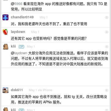
@
5966
看来现在海外 app 的推送好像都有问题。我只有 TG 是
常用，所以比较明显
chandler0149
May 1
3
对，我和我老婆昨天也收不到了，重启了也不管用
laydown
May 1
4
还有其它 app 也受影响吗？感觉像是苹果的问题？
klii
May 1
OP
5
@
laydown
大部分海外应用无法收到推送。看样子应该是苹果的
问题，不过有人将苹果的推送域名加入代理以后，就又能收到海
外应用的推送了，不知道是不是针对中国大陆推出的新规则。
dxk611
May 1 via iPhone
6
如果其它海外 app 也收不到推送，就和 tg 无关，改分流策略没
用，推送走的苹果的 APNs 服务。
klii
May 1
OP
7