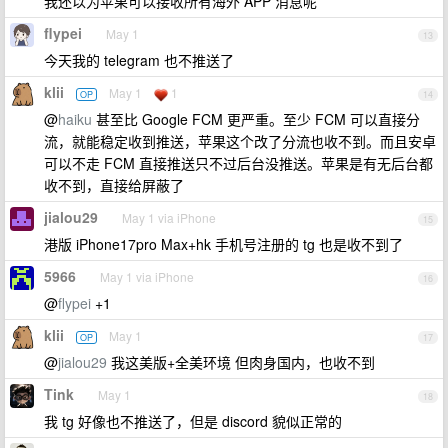
我还以为苹果可以接收所有海外 APP 消息呢
flypei
May 1
13
今天我的 telegram 也不推送了
klii
May 1
1
OP
14
@
haiku
甚至比 Google FCM 更严重。至少 FCM 可以直接分
流，就能稳定收到推送，苹果这个改了分流也收不到。而且安卓
可以不走 FCM 直接推送只不过后台没推送。苹果是有无后台都
收不到，直接给屏蔽了
jialou29
May 1 via iPhone
15
港版 iPhone17pro Max+hk 手机号注册的 tg 也是收不到了
5966
May 1 via iPhone
16
@
flypei
+1
klii
May 1
OP
17
@
jialou29
我这美版+全美环境 但肉身国内，也收不到
Tink
May 1
18
我 tg 好像也不推送了，但是 discord 貌似正常的