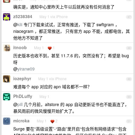
确实是，通知中心里昨天上午以后就再没有任何消息了
z5238384
May 1 via iPhone
47
@
klii
专门下载来试试，正常有推送，下载了 swftgram ，
niacegram ，都正常推送， 只有官方 app 不能，成都电信，其
他地方不知道了
itnoob
May 1
1
48
历史版本也收不到，甚至 11.7.6 的，突然没有了；希望是 bug
呀
@
yiranw09
iozephyr
May 1 via iPhone
49
难道每个 app 对应的 apn 域名都不一样？
PhDLuffy
May 1
50
@
pill
几个月前，altstore 的 app 自动更新证书也不能直连了，
暴风雨前的微风慢慢开始扩大了。
microka
May 1
2
51
Surge 要在“高级设置”-“路由”里开启“包含所有网络请求”“包含