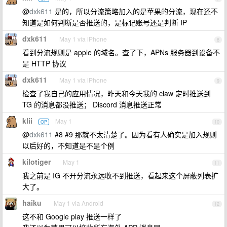
@
dxk611
是的，所以分流策略加入的是苹果的分流，现在还不
知道是如何判断是否推送的，是标记账号还是判断 IP
dxk611
May 1 via iPhone
8
看到分流规则是 apple 的域名。查了下，APNs 服务器到设备不
是 HTTP 协议
dxk611
May 1 via iPhone
9
检查了我自己的应用情况，昨天和今天我的 claw 定时推送到
TG 的消息都没推送； Discord 消息推送正常
klii
May 1
OP
10
@
dxk611
#8 #9 那就不太清楚了。因为看有人确实是加入规则
以后好的，不知道是不是个例
kilotiger
May 1
11
我之前是 IG 不开分流永远收不到推送，看起来这个屏蔽列表扩
大了。
haiku
May 1 via Android
12
这不和 Google play 推送一样了