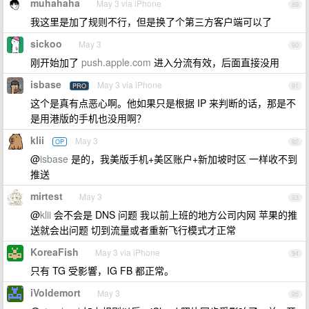
muhahaha
May 3 via iPhone
89
我这里是加了规则不行，但是换了个第三方客户端可以了
sickoo
May 3
90
刚开始加了
push.apple.com
进入分流有效，后面直接没用
isbase
May 3 via iPhone
PRO
91
这个是真有点恶心啊。他如果只是根据 IP 来判断的话，那是不
是用港版的手机也没用啊？
klii
May 3
OP
92
@
isbase
是的，我美版手机+美区账户+新加坡时区 一样收不到
推送
mirtest
May 3
93
@
klii
会不会是 DNS 问题 我以前上班的地方公司内网 苹果的推
送就会出问题 切到流量或者重新飞行模式才正常
KoreaFish
May 3 via iPhone
94
只有 TG 受影響，IG FB 都正常。
iVoldemort
May 3
95