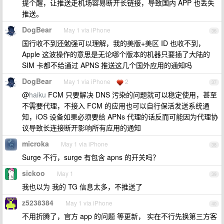
提个醒，让推送走机场容易断开长链接，导致国内 APP 也丢失
推送。
DogBear
May 1 via iPhone
36
国行收不到还勉强可以理解，我的美版+美区 ID 也收不到，
Apple 这波操作的意思是无论哪个版本的机器只要插了大陆的
SIM 卡都不给通过 APNS 推送这几个国外应用的通知吗
DogBear
May 1 via iPhone
2
37
@
haiku
FCM 只要解决 DNS 污染的问题就可以稳定使用，甚至
不需要代理，不接入 FCM 的应用也可以自行保活发送系统通
知，iOS 设备如果必须要给 APNs 代理的话反而可能因为代理协
议导致长连接断开影响所有应用的通知
microka
May 1 via iPhone
38
Surge 不行，surge 有包含 apns 的开关吗？
sickoo
May 1
39
我也以为 我的 TG 信息太多，不推送了
z5238384
May 1 via iPhone
40
不用折腾了，官方 app 的问题 等更新， 实在不行先换第三方客