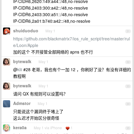
IP-CIDR6,2620:149:a44::/48,no-resolve
IP-CIDR6,2403:300:a42::/48,no-resolve
IP-CIDR6,2403:300:a51::/48,no-resolve
IP-CIDR6,2a01:b740:a42::/48,no-resolve
shuiduoduo
May 1
31
https://github.com/blackmatrix7/ios_rule_script/tree/master/rul
e/Loon/Apple
加的这个 不开接管全部网络的 apns 也不行
bytewalk
May 1
32
@
klii
#28 老哥，我也有个一加 12 ，你刷好了没？有没有详细的
教程啊
bytewalk
May 1
33
请问 QX 有规则可以设置吗？
Admstor
May 1
34
只能说这个漏洞终于堵上了
这么迟才开始区分很奇怪
kera0a
May 1 via iPhone
1
35