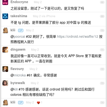
Endocryne
May 2
68
之前没留意，刚试了一下是可以的，是又恢复了吗
takeshima
May 2 via iPhone
69
不是 tg 问题，是苹果屏蔽了部分 app 对中国 ip 的推送
klii
May 2
OP
70
@
poorcai
#32 刷好了，很简单
https://crdroid.net/waffle/12
按
照教程刷入就行
dingawm
May 2
71
我这好像一直可以正常收到，就是今天 APP Store 里下载和更
新美区的 APP ，一直在转圈
flavoury
May 2
72
@
microka
#61 确实，非常感谢
bytewalk
May 2
73
@
klii
#70 感谢感谢，话说 crdroid 好用吗？刷过后和国行
coloros 相比有哪些缺陷了吗？
klii
May 2
1
OP
74