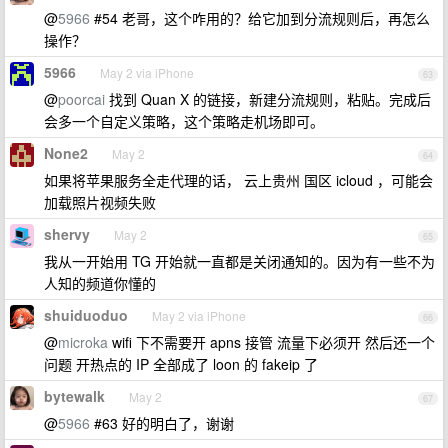
@
5966
#54 老哥，这个咋用的？给它加到分流规则后，再怎么
操作？
5966
May 2 via iPhone
63
@
poorcai
找到 Quan X 的链接，新建分流规则，粘贴。完成后
会多一个自定义策略，这个策略走机场即可。
None2
May 2
64
如果将苹果服务全走代理的话， 云上贵州 国区 icloud ，可能会
加载照片视频失败
shervy
May 2
65
我从一开始用 TG 开始就一直都是关闭通知的。因为有一些不为
人知的频道你懂的
shuiduoduo
May 2 via iPhone
66
@
microka
wifi 下不需要开 apns 接管 流量下必须开 然后还一个
问题 开热点的 IP 全部成了 loon 的 fakeip 了
bytewalk
May 2
67
@
5966
#63 好的明白了，谢谢