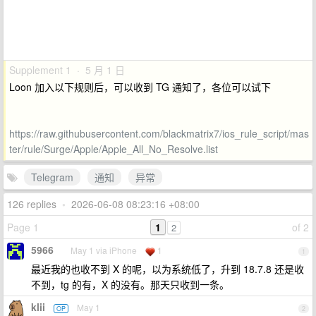
Supplement 1 · 5 月 1 日
Loon 加入以下规则后，可以收到 TG 通知了，各位可以试下
https://raw.githubusercontent.com/blackmatrix7/ios_rule_script/mas
ter/rule/Surge/Apple/Apple_All_No_Resolve.list
Telegram
通知
异常
126 replies
•
2026-06-08 08:23:16 +08:00
Page 1
1
of 2
2
5966
May 1 via iPhone
1
1
最近我的也收不到 X 的呢，以为系统低了，升到 18.7.8 还是收
不到，tg 的有，X 的没有。那天只收到一条。
klii
May 1
OP
2