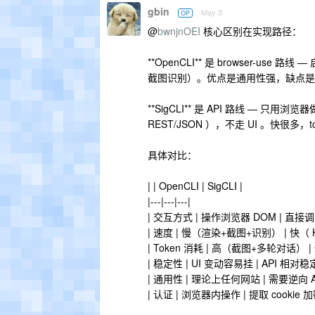
gbin
May 3
OP
@
bwnjnOEI
核心区别在实现路径：
**OpenCLI** 是 browser-us
截图识别）。优点是通用性强，缺点是慢、费
**SigCLI** 是 API 路线 — 只
REST/JSON ），不走 UI 。快很多，
具体对比：
| | OpenCLI | SigCLI |
|---|---|---|
| 交互方式 | 操作浏览器 DOM | 直接调 A
| 速度 | 慢（渲染+截图+识别） | 快（ 
| Token 消耗 | 高（截图+多轮对话） |
| 稳定性 | UI 变动容易挂 | API 相对稳定
| 通用性 | 理论上任何网站 | 需要逆向 AP
| 认证 | 浏览器内操作 | 提取 cookie 