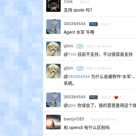
Tink
May 2
支持 quote 吗？
383394544
May 2
PRO
Agent 水军 牛啊
gbin
May 2 via iPhone
OP
@
Tink
目前不支持，不过很容易支持
gbin
May 2 via iPhone
OP
@
383394544
为什么会被称作“水军”，S
系统。
383394544
1
May 2
PRO
@
gbin
你误会了，我的意思是用这个就可以
bwnjnOEI
May 3 via iPhone
和 opencli 有什么区别吗