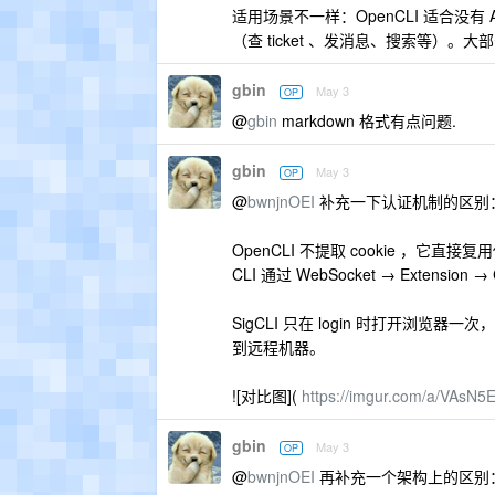
适用场景不一样：OpenCLI 适合没有 A
（查 ticket 、发消息、搜索等）。大部
gbin
May 3
OP
@
gbin
markdown 格式有点问题.
gbin
May 3
OP
@
bwnjnOEI
补充一下认证机制的区别
OpenCLI 不提取 cookie ，它直接复用你 
CLI 通过 WebSocket → Extensi
SigCLI 只在 login 时打开浏览器
到远程机器。
![对比图](
https://imgur.com/a/VAsN5E
gbin
May 3
OP
@
bwnjnOEI
再补充一个架构上的区别