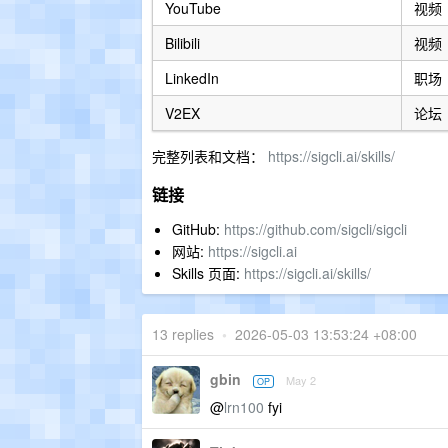
YouTube
视频
Bilibili
视频
LinkedIn
职场
V2EX
论坛
完整列表和文档：
https://sigcli.ai/skills/
链接
GitHub:
https://github.com/sigcli/sigcli
网站:
https://sigcli.ai
Skills 页面:
https://sigcli.ai/skills/
13 replies
•
2026-05-03 13:53:24 +08:00
gbin
May 2
OP
@
lrn100
fyi