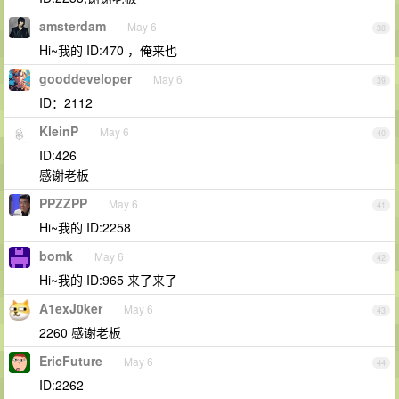
amsterdam
May 6
38
Hi~我的 ID:470 ，俺来也
gooddeveloper
May 6
39
ID：2112
KleinP
May 6
40
ID:426
感谢老板
PPZZPP
May 6
41
Hi~我的 ID:2258
bomk
May 6
42
Hi~我的 ID:965 来了来了
A1exJ0ker
May 6
43
2260 感谢老板
EricFuture
May 6
44
ID:2262