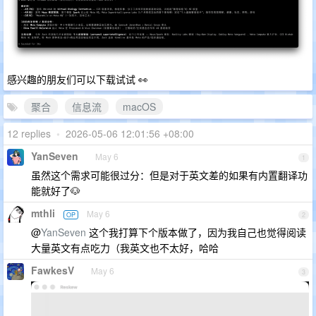
感兴趣的朋友们可以下载试试 👀
聚合
信息流
macOS
12 replies
•
2026-05-06 12:01:56 +08:00
YanSeven
May 6
1
虽然这个需求可能很过分：但是对于英文差的如果有内置翻译功
能就好了🐶
mthli
May 6
OP
2
@
YanSeven
这个我打算下个版本做了，因为我自己也觉得阅读
大量英文有点吃力（我英文也不太好，哈哈
FawkesV
May 6
3