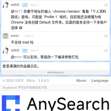
mthli
May 6
OP
10
@
IM1T
你要不地址栏输入 `chrome://version` 看看「个人资料
路径」是啥，可能是 `Profile 1` 啥的，目前我还没搞懂为啥
Chrome 没有创建 Default 文件夹。后面的版本支持一下多账户
选择 😅
error
May 6
11
不支持 Intel 吗
mthli
May 6
OP
12
@
error
可以支持，等我改一下编译参数打包
爱意满满的作品展示区。
Advertisement
© 2026 V2EX · 38ms · 3.9.8.5
About
·
Language
AnySearch 学生&开发者成长计划