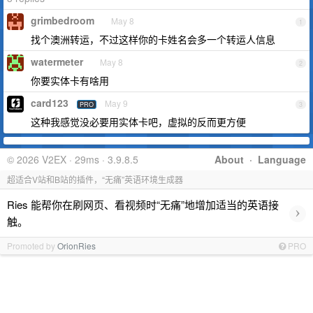
grimbedroom
May 8
1
找个澳洲转运，不过这样你的卡姓名会多一个转运人信息
watermeter
May 8
2
你要实体卡有啥用
card123
May 9
PRO
3
这种我感觉没必要用实体卡吧，虚拟的反而更方便
© 2026 V2EX · 29ms · 3.9.8.5
About
·
Language
超适合V站和B站的插件，“无痛”英语环境生成器
Ries 能帮你在刷网页、看视频时“无痛”地增加适当的英语接
›
触。
Promoted by
OrionRies
PRO