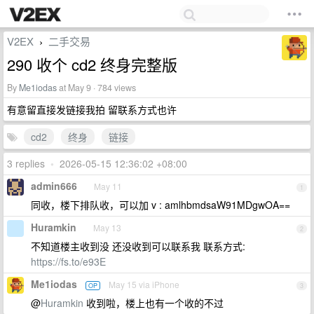
V2EX
二手交易
›
290 收个 cd2 终身完整版
By
Me1iodas
at May 9 · 784 views
有意留直接发链接我拍 留联系方式也许
cd2
终身
链接
3 replies
•
2026-05-15 12:36:02 +08:00
admin666
May 11
1
同收，楼下排队收，可以加 v : amlhbmdsaW91MDgwOA==
Huramkin
May 13
2
不知道楼主收到没 还没收到可以联系我 联系方式:
https://fs.to/e93E
Me1iodas
May 15 via iPhone
OP
3
@
Huramkin
收到啦，楼上也有一个收的不过