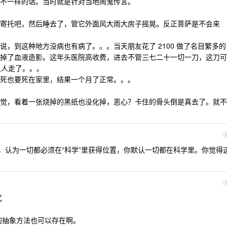
不一样的话。当时就是针对当地闹鬼传言。
寄托吧，然后睡去了，管它外面风大雨大房子摇晃。反正菩萨是不会来
，到这种地方没病也有病了。。。当天朋友花了 2100 做了名目繁多的
掉了血液造影。这年头医院高收费，进去不管三七二十一切一刀，这刀可
多久人走了。。。
死也要死在家里，结果一个月了正常。。。
觉，看着一张烧掉的黑纸也没化掉，恶心？卡住的骨头倒是真去了。就不
置，认为一切都必须在“科学”里获得位置，你默认一切都在科学里。你觉得
式
的抽象方法也可以存在啊。