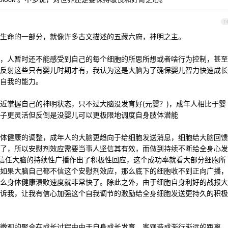
1
生命的一部分，就像许多古文描述的五藏六府，神明之主。
，人暂时还不能感受到自己的每个细胞的所思所想或者啥行为控制，甚至
反射这些只有婴儿时期才有，我认为这是大脑为了确保婴儿智力快速成长
自我的能力。
近掌握自己的神明状态，只不过大脑没发育好(元婴？)，成年人相比于婴
子更灵活但反倒是没婴儿可以更极限地调度自身肢体潜能
体健康的调整，成年人的大脑更趋向于给细胞发送消息，细胞给大脑回馈
了，所以安慰剂效应需要当事人坚信其有效，而做到持续不断给全身心发
胞信任大脑的持续性广播作出了积极性回应，这个成功率就看大部分细胞所
如果大脑自己都不信这个安慰剂效应，那么底下的细胞收不到正向广播，
么身体健康溃败速度就非常快了。除此之外，由于细胞自身利好的战报大
诉我，让我有信心加强这个自我调节的激励给全身细胞发送更持久的积极
微观的聚合在成长过程中由于自身成长发育，客观造成渐行渐远的距离