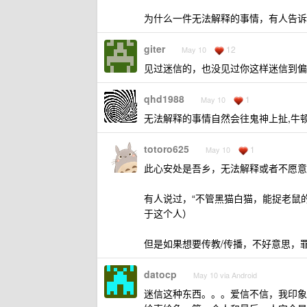
为什么一件无法解释的事情，有人告诉
giter
12
May 10
见过迷信的，也没见过你这样迷信到偏执
qhd1988
1
May 10
无法解释的事情自然会往鬼神上扯,牛
totoro625
1
May 10
此心安处是吾乡，无法解释或者不愿意
有人说过，“不管黑猫白猫，能捉老鼠
于这个人）
但是如果想要传教/传播，不好意思，
datocp
May 10 via Android
迷信这种东西。。。爱信不信，我印象