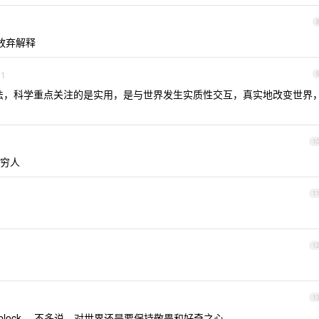
放弃解释
1
法，科学重点关注的是实用，是与世界发生实质性交互，真实地改变世界
1
穷人
1
1
1
block 。不多说，对世界还是要保持敬畏和好奇之心。