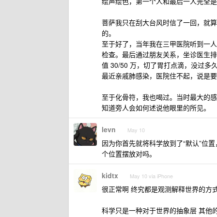
绘声绘色，第一个人和最后一人完全是
菩萨我只在刮大台风时信了一回，就算
的。
至于好了，当年我在三甲医院听到一人说
检查。最后通过朋友关系，坐诊医生排
值 30/50 万，切了胃打点滴，没过
最近亲戚肺感染，医院住不起，说是要
至于化骨符，我也喝过。当时最大的感
知道旁人会如何述说他眼里的所见。
levn
May 10
因为你首先就将科学放到了“默认”位
个位置摆放对吗。
kidtx
May 10 via iPhone
很正常啊 终究都是观测解释世界的方
科学只是一种对于世界的抽象层 其他