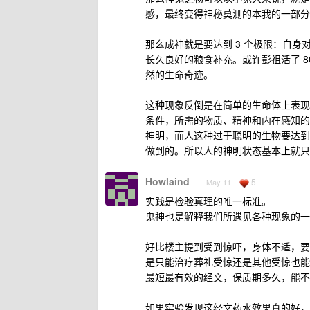
感，最终变得神秘莫测的本我的一部分
那么成神就是要达到 3 个极限：自
长久良好的粮食补充。或许彭祖活了 
然的生命奇迹。
这种现象反倒是在简单的生命体上表现
条件，所需的物质、精神和内在感知的
神明，而人这种过于聪明的生物要达到
做到的。所以人的神明状态基本上就只
Howlaind
5
May 11
实践是检验真理的唯一标准。
鬼神也是解释我们所遇见各种现象的一
好比楼主提到受到惊吓，身体不适，要
是只能治疗葬礼受惊还是其他受惊也能
最短最有效的经文，保质期多久，能不
如果实验发现这经文药水效果真的好，