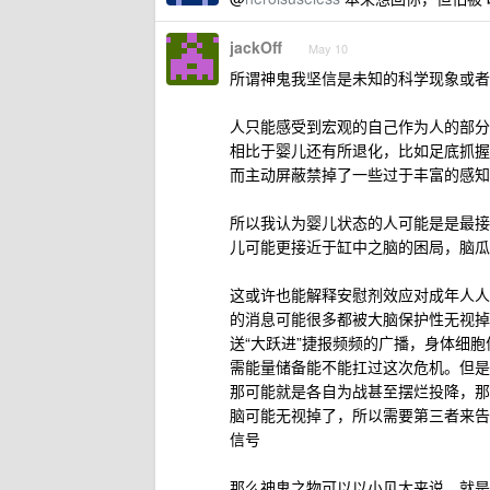
jackOff
May 10
所谓神鬼我坚信是未知的科学现象或者
人只能感受到宏观的自己作为人的部分
相比于婴儿还有所退化，比如足底抓握
而主动屏蔽禁掉了一些过于丰富的感知
所以我认为婴儿状态的人可能是是最接
儿可能更接近于缸中之脑的困局，脑瓜
这或许也能解释安慰剂效应对成年人人
的消息可能很多都被大脑保护性无视掉
送“大跃进”捷报频频的广播，身体细
需能量储备能不能扛过这次危机。但是
那可能就是各自为战甚至摆烂投降，那
脑可能无视掉了，所以需要第三者来告
信号
那么神鬼之物可以以小见大来说，就是