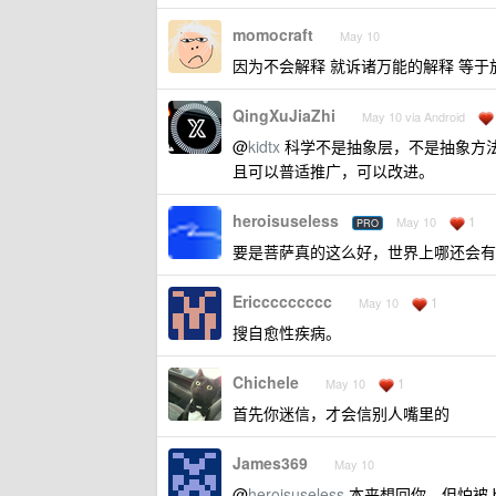
momocraft
May 10
因为不会解释 就诉诸万能的解释 等于
QingXuJiaZhi
May 10 via Android
@
kidtx
科学不是抽象层，不是抽象方
且可以普适推广，可以改进。
heroisuseless
1
May 10
PRO
要是菩萨真的这么好，世界上哪还会有
Ericcccccccc
1
May 10
搜自愈性疾病。
Chichele
1
May 10
首先你迷信，才会信别人嘴里的
James369
May 10
@
heroisuseless
本来想回你，但怕被 