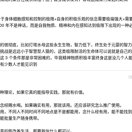
身对于身体细胞感知和控制的极限+自身的积极乐观的信念需要极端强大+需
800 年不是神话，而是自我物质、精神和内在感知达到极限下出现的一种
的很彻底，比如灯塔水母这些永生生物，智力低下，终生处于元婴的智力
挑战是远远小于智慧型人猿的，这类极限耐活的生命体可以说就是自己的
这 3 个条件那是非常困难的，毕竟精神物质积极丰富终身这是没几个人
有少数人才能见识到
1
种理论，如果它真的能指导实践，那就有价值。
念经赐水喝。如果确实有用，那就该用。还应该研究怎么推广使用。
用，不同人不同时间不同地点是不是都能用，念什么经有用，能不能找到
能批量生产随身携带。
真的能改善生活，那要我信什么都可以。