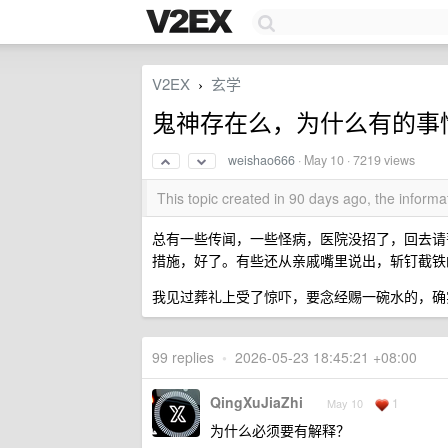
V2EX
玄学
›
鬼神存在么，为什么有的事
weishao666
·
May 10
· 7219 views
This topic created in 90 days ago, the infor
总有一些传闻，一些怪病，医院没招了，回去请
措施，好了。有些还从亲戚嘴里说出，斩钉截铁
我见过葬礼上受了惊吓，要念经赐一碗水的，确
99 replies
•
2026-05-23 18:45:21 +08:00
QingXuJiaZhi
1
May 10
为什么必须要有解释？