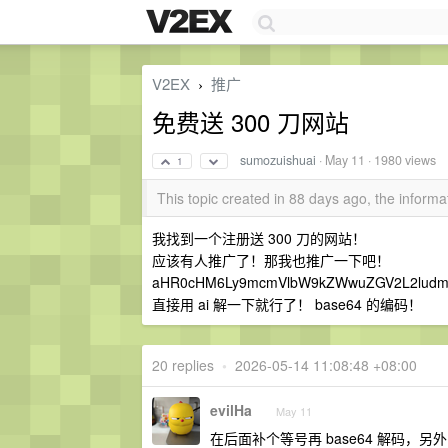
V2EX
推广
›
免费送 300 刀网站
sumozuishuai
·
May 11
· 1980 views
1
This topic created in 88 days ago, the infor
我找到一个注册送 300 刀的网站！
应该有人推广了！那我也推广一下吧！
aHR0cHM6Ly9mcmVlbW9kZWwuZGV2L2lud
直接用 ai 解一下就行了！ base64 的编码！
20 replies
•
2026-05-14 11:08:48 +08:00
evilHa
May 11
在后面补个等号再 base64 解码，