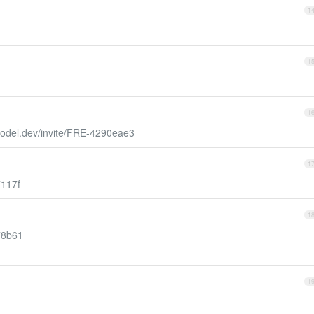
1
1
1
model.dev/invite/FRE-4290eae3
1
7117f
1
78b61
1