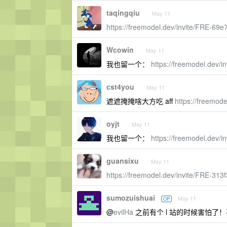
taqingqiu
May 11
https://freemodel.dev/invite/FRE-69
Wcowin
May 11
我也留一个：
https://freemodel.dev/
cst4you
May 11
遮遮掩掩啥大方吃 aff
https://freemod
oyjt
May 11
我也留一个：
https://freemodel.dev/
guansixu
May 11
https://freemodel.dev/invite/FRE-313
sumozuishuai
May 11
OP
@
evilHa
之前有个 l 站的时候害怕了