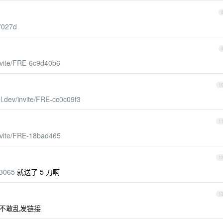
e7027d
invite/FRE-6c9d40b6
1
el.dev/invite/FRE-cc0c09f3
1
invite/FRE-18bad465
1
f3065
就送了 5 刀啊
1
！不敢乱发链接