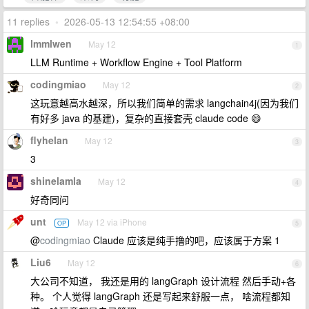
11 replies
•
2026-05-13 12:54:55 +08:00
lmmlwen
May 12
1
LLM Runtime + Workflow Engine + Tool Platform
codingmiao
May 12
2
这玩意越高水越深，所以我们简单的需求 langchain4j(因为我们
有好多 java 的基建)，复杂的直接套壳 claude code 😄
flyhelan
May 12
3
3
shinelamla
May 12
4
好奇同问
unt
May 12 via iPhone
OP
5
@
codingmiao
Claude 应该是纯手撸的吧，应该属于方案 1
Liu6
May 12
6
大公司不知道， 我还是用的 langGraph 设计流程 然后手动+各
种。 个人觉得 langGraph 还是写起来舒服一点， 啥流程都知