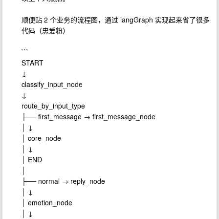
顺便贴 2 个业务的流程图，通过 langGraph 实现起来省了很多
代码（忠爱粉）
```
START
↓
classify_input_node
↓
route_by_input_type
├── first_message → first_message_node
│ ↓
│ core_node
│ ↓
│ END
│
├── normal → reply_node
│ ↓
│ emotion_node
│ ↓