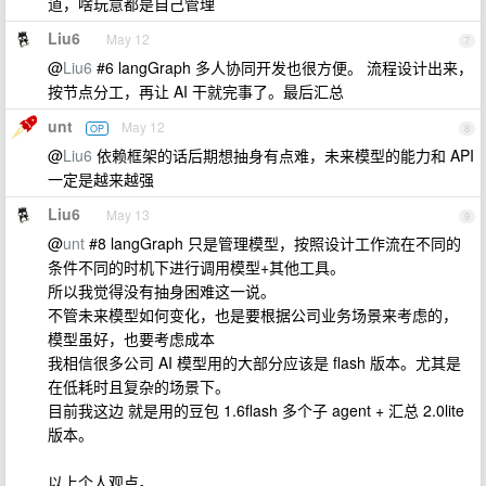
道，啥玩意都是自己管理
Liu6
May 12
7
@
Liu6
#6 langGraph 多人协同开发也很方便。 流程设计出来，
按节点分工，再让 AI 干就完事了。最后汇总
unt
May 12
OP
8
@
Liu6
依赖框架的话后期想抽身有点难，未来模型的能力和 API
一定是越来越强
Liu6
May 13
9
@
unt
#8 langGraph 只是管理模型，按照设计工作流在不同的
条件不同的时机下进行调用模型+其他工具。
所以我觉得没有抽身困难这一说。
不管未来模型如何变化，也是要根据公司业务场景来考虑的，
模型虽好，也要考虑成本
我相信很多公司 AI 模型用的大部分应该是 flash 版本。尤其是
在低耗时且复杂的场景下。
目前我这边 就是用的豆包 1.6flash 多个子 agent + 汇总 2.0lite
版本。
以上个人观点。