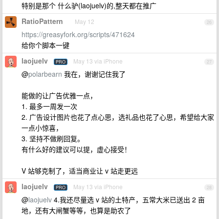
特别是那个 什么驴(laojuelv)的,整天都在推广
RatioPattern
May 12
26
https://greasyfork.org/scripts/471624
给你个脚本一键
laojuelv
May 13 via iPhone
PRO
27
@
polarbearn
我在，谢谢记住我了
能做的让广告优雅一点，
1. 最多一周发一次
2. 广告设计图片也花了点心思，选礼品也花了心思，希望给大家
一点小惊喜，
3. 坚持不做刷回复。
有什么好的建议可以提，虚心接受！
V 站够克制了，适当商业让 v 站走更远
laojuelv
May 13 via iPhone
PRO
28
@
laojuelv
4.我还尽量选 v 站的土特产，五常大米已送出 2 亩
地，还有大闸蟹等等，也算是助农了