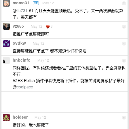
momo31
May 12
OP
2
@
liu731
#1 而且天天能置顶最热，受不了，来一两次屏蔽就算
了，每天都有
vz685
May 12
3
3
把推广节点屏蔽即可
ovtfkw
May 12
4
直接屏蔽推广节点了 都不知道你们在说啥
hnbcinfo
May 12
5
同样困扰，有时候还想看看推广里的其他类型帖子，完全屏蔽也
不行。
V2EX Polish 插件作者快更新下插件，能按关键词屏蔽帖子最好
@
coolpace
holdeer
May 12
6
挺好的，我也屏蔽了