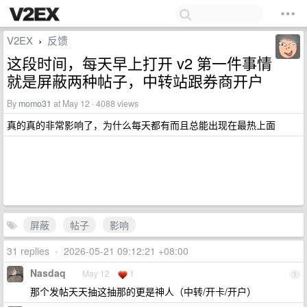
V2EX
反馈
›
这段时间，每天早上打开 v2 第一件事情
就是屏蔽两种帖子，中转站跟券商开户
By
momo31
at May 12 · 4088 views
真的真的非常影响了，为什么每天都有而且总能出现在最热上面
屏蔽
帖子
影响
31 replies
•
2026-05-21 09:12:21 +08:00
Nasdaq
May 12
1
1
那个发帖天天抽这抽那的更是神人（中转/开卡/开户）