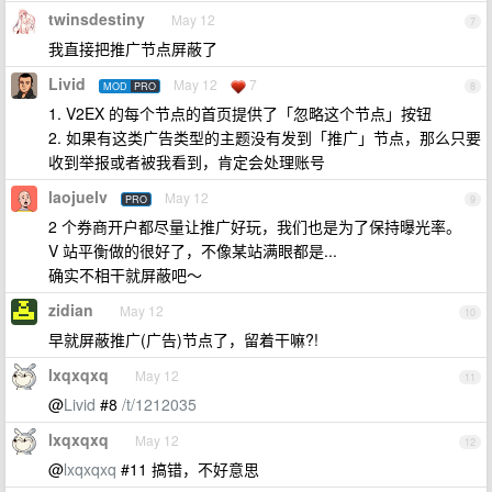
twinsdestiny
May 12
7
我直接把推广节点屏蔽了
Livid
May 12
7
MOD
PRO
8
1. V2EX 的每个节点的首页提供了「忽略这个节点」按钮
2. 如果有这类广告类型的主题没有发到「推广」节点，那么只要
收到举报或者被我看到，肯定会处理账号
laojuelv
May 12
PRO
9
2 个券商开户都尽量让推广好玩，我们也是为了保持曝光率。
V 站平衡做的很好了，不像某站满眼都是...
确实不相干就屏蔽吧～
zidian
May 12
10
早就屏蔽推广(广告)节点了，留着干嘛?!
lxqxqxq
May 12
11
@
Livid
#8
/t/1212035
lxqxqxq
May 12
12
@
lxqxqxq
#11 搞错，不好意思