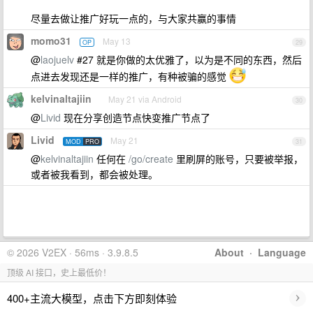
尽量去做让推广好玩一点的，与大家共赢的事情
momo31
May 13
OP
29
@
laojuelv
#27 就是你做的太优雅了，以为是不同的东西，然后
点进去发现还是一样的推广，有种被骗的感觉
kelvinaltajiin
May 21 via Android
30
@
Livid
现在分享创造节点快变推广节点了
Livid
May 21
MOD
PRO
31
@
kelvinaltajiin
任何在
/go/create
里刷屏的账号，只要被举报，
或者被我看到，都会被处理。
© 2026 V2EX · 56ms · 3.9.8.5
About
·
Language
顶级 AI 接口，史上最低价！
›
400+主流大模型，点击下方即刻体验