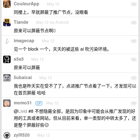
CouleurApp
May 12
13
同楼上，早就屏蔽了推广节点，没眼看
Tiande
May 12 via Android
14
原来可以屏蔽节点啊🫪
imagecap
May 12
15
见一个 block 一个，天天的被这些 ai 吹污染环境。
s5s5
May 12
16
原来可以屏蔽
liubaicai
May 12
17
我也是昨天实在受不了了，点进推广节点看了一下，才发现可以
在首页屏蔽 哈哈
momo31
May 12
OP
18
@
Livid
#8 不想隐蔽全部，是因为印象中可能会从推广发现的好
用的工具或者网站，但从目前来看，单一类型的中转太多了，还
是整个屏蔽好些😐
zylll520
May 12
19