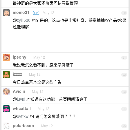
最神奇的是大家还热衷回帖导致置顶
momo31
May 12
OP
20
@
zylll520
#19 是的，这点也是非常神奇，感觉抽抽农产品/水果
还能理解
ipeony
May 12
21
我说我怎么看不到，原来早屏蔽了
izzzz
May 12
22
今日热点基本全是这些广告
Aviciii
May 12
23
@
Livid
才知道有这功能，首页瞬间清爽了
whcattail
May 12
24
@
ovtfkw
#4 请问怎么屏蔽啊 ？？？
polarbearn
May 12
25