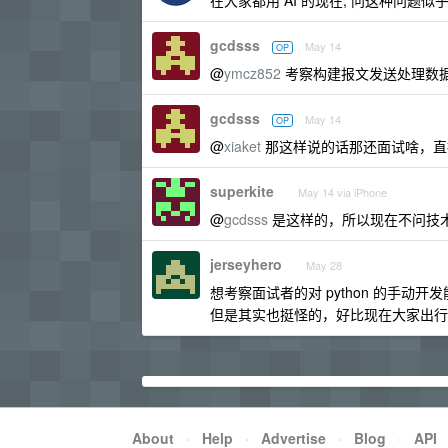
在大家都用 AI 的现在, 问这种问题似
gcdsss
May 14
OP
@
ymcz852
考察构建报文发送处理数据的
gcdsss
May 14
OP
@
xiaket
那这样说的话那还面试啥，直接
superkite
May 14 via iPhone
@
gcdsss
是这样的，所以现在不问技
jerseyhero
May 28
想考察面试者的对 python 的手动
但是其实也挺怪的，好比现在大家出行
About
·
Help
·
Advertise
·
Blog
·
API