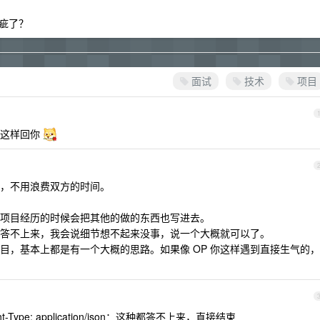
疵了？
面试
技术
项目
能这样回你
，不用浪费双方的时间。
项目经历的时候会把其他的做的东西也写进去。
答不上来，我会说细节想不起来没事，说一个大概就可以了。
目，基本上都是有一个大概的思路。如果像 OP 你这样遇到直接生气的，
tent-Type: application/json：这种都答不上来，直接结束