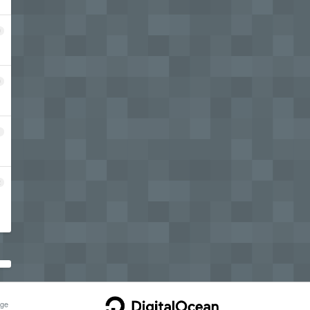
9
0
1
2
ge