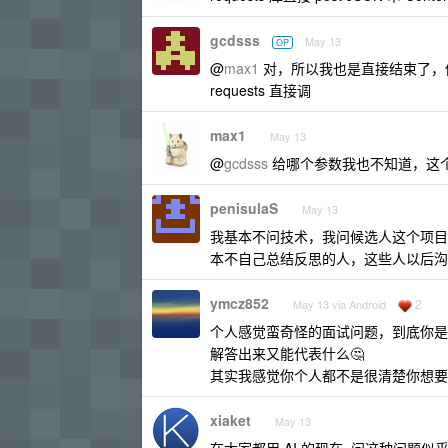
gcdsss
May 13
OP
@
max1
对，所以我也是直接结束了，
requests 直接调
max1
May 13
@
gcdsss
给哪个参数我也不知道，这
penisulaS
May 13
我基本不问技术，我问候选人这个项目
本不自己总结反思的人，这些人以后沟
ymcz852
2
May 13 via Android
个人感觉蛮奇怪的面试问题，到底你是想
解答出来又能代表什么🤔
其实我感觉你个人都不是很清楚你想要
xiaket
May 13