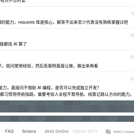
乎有点不合时宜.
能力，requests 库是核心，解答不出来至少代表没有熟练掌握过吧
1
都找 AI 算了
1
术，就问使用经验，然后丢案例直接让做，做出来再看
1
开发能力，直接问不借助 AI 编程，是否可以完成独立开发？
都习惯用导航指路，偏要考验人全程不靠导航、纯靠记路认方向的能力。
·
FAQ
·
Solana
·
2642 Online
Highest 6679
·
Select Langua