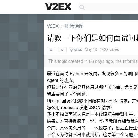
V2EX
职场话题
›
请教一下你们是如何面试问
gcdsss
·
May 13
· 1428 views
This topic created in 86 days ago, the infor
最近在面试 Python 开发岗，发现很多人的项目经历写
Agent 的热点。
但我比较在意的是具体用过哪些核心库，尤其是 
我主要问了两个问题：
Django 里怎么接收不同结构的 JSON 请求
怎么用 requests 发送 JSON 请求？
我也不指望面试人把每一步代码都完美背出来，主要
结果对方直接反感了，说："你问我所有细节我肯定答
个库、具体怎么用的——他说忘了，然后直接生
不会因为你答不出来就判断，这才第二个问题，