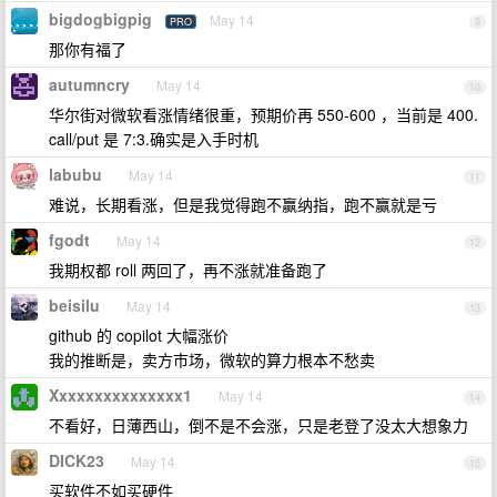
bigdogbigpig
May 14
PRO
9
那你有福了
autumncry
May 14
10
华尔街对微软看涨情绪很重，预期价再 550-600 ，当前是 400.
call/put 是 7:3.确实是入手时机
labubu
May 14
11
难说，长期看涨，但是我觉得跑不赢纳指，跑不赢就是亏
fgodt
May 14
12
我期权都 roll 两回了，再不涨就准备跑了
beisilu
May 14
13
github 的 copilot 大幅涨价
我的推断是，卖方市场，微软的算力根本不愁卖
Xxxxxxxxxxxxxxx1
May 14
14
不看好，日薄西山，倒不是不会涨，只是老登了没太大想象力
DICK23
May 14
15
买软件不如买硬件