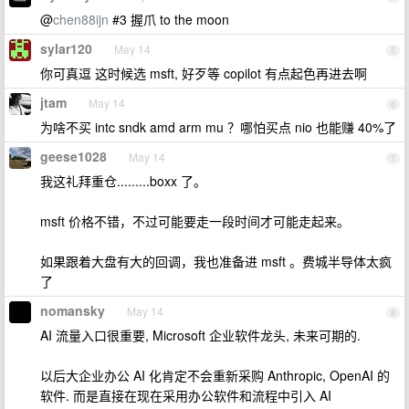
@
chen88ijn
#3 握爪 to the moon
sylar120
May 14
5
你可真逗 这时候选 msft, 好歹等 copilot 有点起色再进去啊
jtam
May 14
6
为啥不买 intc sndk amd arm mu ？哪怕买点 nio 也能赚 40%了
geese1028
May 14
7
我这礼拜重仓.........boxx 了。
msft 价格不错，不过可能要走一段时间才可能走起来。
如果跟着大盘有大的回调，我也准备进 msft 。费城半导体太疯
了
nomansky
May 14
8
AI 流量入口很重要, Microsoft 企业软件龙头, 未来可期的.
以后大企业办公 AI 化肯定不会重新采购 Anthropic, OpenAI 的
软件. 而是直接在现在采用办公软件和流程中引入 AI