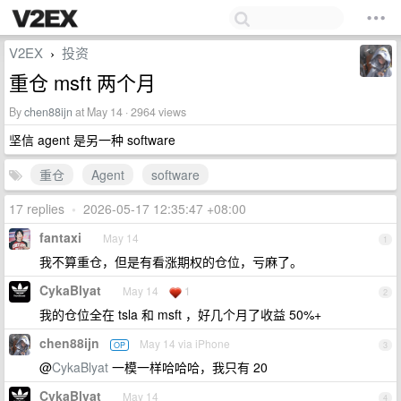
V2EX
投资
›
重仓 msft 两个月
By
chen88ijn
at May 14 · 2964 views
坚信 agent 是另一种 software
重仓
Agent
software
17 replies
•
2026-05-17 12:35:47 +08:00
fantaxi
May 14
1
我不算重仓，但是有看涨期权的仓位，亏麻了。
CykaBlyat
May 14
1
2
我的仓位全在 tsla 和 msft ，好几个月了收益 50%+
chen88ijn
May 14 via iPhone
OP
3
@
CykaBlyat
一模一样哈哈哈，我只有 20
CykaBlyat
May 14
4