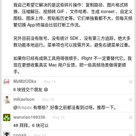
我自己希望它解决的是这些碎片操作：复制路径、图片格式转
换、压缩解压、视频转 GIF 、文件哈希、生成 iconset 、自定义
图标、图床上传、剪贴板历史等。它们单独看都不大，但每天频
繁切换 App/终端会比较打断工作流。
另外目前没有账号、没有统计 SDK 、没有第三方追踪，绝大多
数功能本地运行。菜单项也可以按需开关，避免右键菜单过重。
如果你已经有成熟工具用得很顺手，iRight 不一定要替代它。我
现在更想收集真实 Mac 用户反馈，把一些高频场景做得更顺
手。
MzM2ODkx
May 16
3
6 块钱交个朋友 😄
mikaelson
May 16
4
@
Arispex
有哪些？好像之前都没看到过呀。推荐一下。
wanxiao199336
May 16
5
48 拜拜，6 块可以
coosir
May 16
6