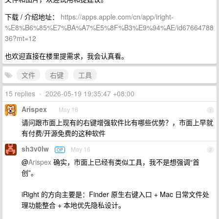
下载 / 介绍地址：
https://apps.apple.com/cn/app/iright-
%E8%B6%85%E7%BA%A7%E5%8F%B3%E9%94%AE/id67664788
36?mt=12
也欢迎直接在楼里提需求，我会认真看。
文件
右键
工具
15 replies
•
2026-05-19 19:35:47 +08:00
Arispex
May 16
1
请问跟市面上现有的右键增强软件比有哪些优势？，市面上早就
有付费/开源免费的这种软件
sh3v0lw
May 16
OP
2
@
Arispex
确实，市面上已经有类似工具，我不是想强调“首
创”。
iRight 的方向主要是：Finder 原生右键入口 + Mac 日常文件处
理功能整合 + 本地优先隐私设计。