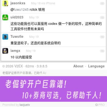
jasonkxs
May 18 via iPhone
12
@
fuwu1245
rclick 够用
uid2023
May 19
13
这些功能我也可以直接用 codex 做一个新的软件，这种简单的
工具软件付费有未来吗
Tuwofie
May 19
14
重复造轮子，还造的是系统自带的
iamgx
May 19
15
10 以内能接受
© 2026 V2EX · 62ms · 3.9.8.5
About
·
Language
老倔驴证券开户巨靠谱，已助千人!
Promoted by
laojuelv
PRO