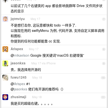
以前试了几个右键类的 app 都会影响我群晖 Drive 文件同步状
态的显示
jqtmviyu
May 17
7
不是想打击你, 这玩意都快和 todo 一样多了.
以我现在用的 swiftyMenu 为例, 代码开源, 支持自定义脚本调用
和图标.
你提到的任何功能都能靠 cc 实现.
Arispex
May 17
8
@
mikaelson
Google 搜关键词“macOS 右键增强”
jasonkxs
May 17 via iPhone
9
贵，我选择用开源的
fuwu1245
May 18
10
@
Arispex
#1
@
jasonkxs
佬们有开源的推荐吗（）
zhusimaji
May 18
11
我是买的超级右键。。。。。