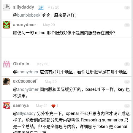
sillydaddy
May 20
OP
19
@
bumblebeek
哈哈，原来是这样。
anonydmer
May 20
20
顺便问一句 mimo 那个服务好像不是国内服务器在国外？
Oktfolio
May 20
21
@
anonydmer
应该有好几个地区，看你注册账号是在哪个地区
0xC000009F
May 20
22
@
anonydmer
国内版和国际版分开的，baseUrl 不一样，key 也
不通用。
samnya
May 21
1
23
@
sillydaddy
另外补充一下，openai 不公开思考内容才设计成这
样子。能看到的那部分思考内容叫做 Reasoning summaries 只
是一个总结，但不是全部思考内容，详细思考 token 是 openai
的服务器自己去存。