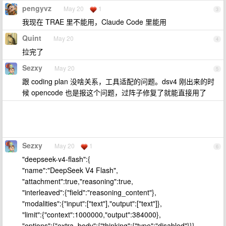
pengyvz
May 20
1
3
我现在 TRAE 里不能用，Claude Code 里能用
Quint
May 20
4
拉完了
Sezxy
May 20
5
跟 coding plan 没啥关系，工具适配的问题。dsv4 刚出来的时
候 opencode 也是报这个问题，过阵子修复了就能直接用了
Sezxy
May 20
1
6
"deepseek-v4-flash":{
"name":"DeepSeek V4 Flash",
"attachment":true,"reasoning":true,
"interleaved":{"field":"reasoning_content"},
"modalities":{"input":["text"],"output":["text"]},
"limit":{"context":1000000,"output":384000},
"options":{"extra_body":{"thinking":{"type":"disabled"}}},