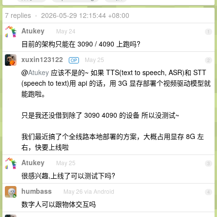
7 replies
•
2026-05-29 12:15:44 +08:00
Atukey
May 24
1
目前的架构只能在 3090 / 4090 上跑吗?
xuxin123122
May 25
OP
2
@
Atukey
应该不是的~ 如果 TTS(text to speech, ASR)和 STT
(speech to text)用 api 的话，用 3G 显存部署个视频驱动模型就
能跑啦。
只是我还没借到除了 3090 4090 的设备 所以没测试~
我们最近搞了个全线路本地部署的方案，大概占用显存 8G 左
右，快要上线啦
Atukey
May 25
3
很感兴趣,上线了可以测试下吗?
humbass
May 26 via Android
4
数字人可以跟物体交互吗