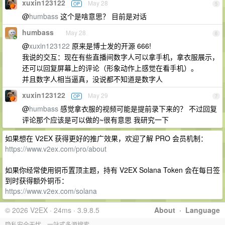
xuxin123122
May 28
OP
5
@
humbass
这个是啥意思？ 目前是对话
humbass
May 28
6
@
xuxin123122
原来是博士发的开源 666!
我说的交互：现在有些直播间数字人可以拿手机，拿衣服展示，
还可以回复屏幕上的评论（形象动作上感觉在看手机）。
并且数字人相当逼真，没说都不知道是数字人
xuxin123122
May 29
OP
7
@
humbass
感觉拿衣服的视频可能是提前录下来的？ 不过回复
评论那个应该是可以做的~很有意思 我研究一下
如果想在 V2EX 获得更好的推广效果，欢迎了解 PRO 会员机制：
https://www.v2ex.com/pro/about
如果你经常使用铜币置顶主题，持有 V2EX Solana Token 会在每日签
到时获得额外铜币：
https://www.v2ex.com/solana
© 2026 V2EX · 24ms · 3.9.8.5
About
·
Language
隐私安全无忧，一站式多源搜索