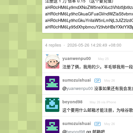
注册送 1 刀 倍率 0.15 （这个要充值）
aHR0cHM6Ly9mdXNoZW5neXVuc3Vhbi5jbi9
aHR0cHM6Ly9hcGkuaGFuaGVndWZlaS5vb
aHR0cHM6Ly9hcGkuYnliaW5nLmNjL3JlZ2lz
aHR0cHM6Ly95dXhpbmcuY29vbHBsYXktYX
4 replies
•
2026-05-26 14:26:49 +08:00
yuanwenpu00
May 25
注册了俩，我用的少。羊毛够我用一段
sumozuishuai
May 26
OP
@
yuanwenpu00
没事如果还有我会发
beyond98
May 26 via iPhone
这个要用什么邮箱才能注册，为啥谷歌
sumozuishuai
May 26
OP
@
beyond98
qq 邮箱吧