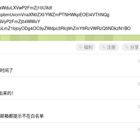
zaWduLXVwP2FmZj10UXdI
mxpbmUvcmVnaXN0ZXI/YWZmPTNHWkpEOEI4VThNQg
dGVyP2FmZj04WWxY
BpLmZ1bjoyODg4OC9yZWdpc3Rlcj9hZmY9RzVWRzQ5NDkzN1BO
福利
注册
分享
时间了
出来的！
邮箱都提示不在白名单