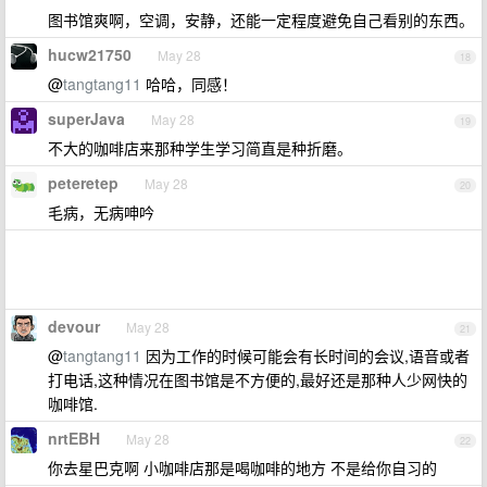
图书馆爽啊，空调，安静，还能一定程度避免自己看别的东西。
hucw21750
May 28
18
@
tangtang11
哈哈，同感！
superJava
May 28
19
不大的咖啡店来那种学生学习简直是种折磨。
peteretep
May 28
20
毛病，无病呻吟
devour
May 28
21
@
tangtang11
因为工作的时候可能会有长时间的会议,语音或者
打电话,这种情况在图书馆是不方便的,最好还是那种人少网快的
咖啡馆.
nrtEBH
May 28
22
你去星巴克啊 小咖啡店那是喝咖啡的地方 不是给你自习的