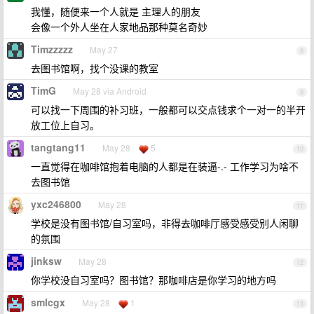
我懂，随便来一个人就是 主理人的朋友
会像一个外人坐在人家地品那种莫名奇妙
Timzzzzz
May 27
8
去图书馆啊，找个没课的教室
TimG
May 28 via Android
9
可以找一下周围的补习班，一般都可以交点钱求个一对一的半开
放工位上自习。
tangtang11
May 28
5
10
一直觉得在咖啡馆抱着电脑的人都是在装逼-.- 工作学习为啥不
去图书馆
yxc246800
May 28
11
学校是没有图书馆/自习室吗，非得去咖啡厅感受感受别人闲聊
的氛围
jinksw
May 28
12
你学校没自习室吗？图书馆？那咖啡店是你学习的地方吗
smlcgx
May 28
1
13