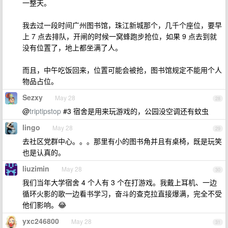
一整天。
我去过一段时间广州图书馆，珠江新城那个，几千个座位，要早
上 7 点去排队，开闸的时候一窝蜂跑步抢位，如果 9 点去到就
没有位置了，地上都坐满了人。
而且，中午吃饭回来，位置可能会被抢，图书馆规定不能用个人
物品占位。
Sezxy
May 28
28
@
triptipstop
#3 宿舍是用来玩游戏的，公园没空调还有蚊虫
lingo
May 28
29
去社区党群中心。。。那里有小的图书角并且有桌椅，既是玩笑
也是认真的。
liuzimin
May 28
30
我们当年大学宿舍 4 个人有 3 个在打游戏。我戴上耳机、一边
循环火影的歌一边看书学习，奋斗的查克拉直接爆满，完全不受
他们影响。😂
yxc246800
May 28
31