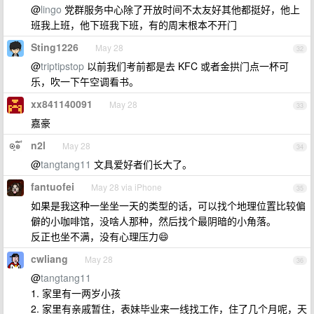
@
lingo
党群服务中心除了开放时间不太友好其他都挺好，他上
班我上班，他下班我下班，有的周末根本不开门
Sting1226
May 28
32
@
triptipstop
以前我们考前都是去 KFC 或者金拱门点一杯可
乐，吹一下午空调看书。
xx841140091
May 28
33
嘉豪
n2l
May 28
34
@
tangtang11
文具爱好者们长大了。
fantuofei
May 28 via iPhone
35
如果是我这种一坐坐一天的类型的话，可以找个地理位置比较偏
僻的小咖啡馆，没啥人那种，然后找个最阴暗的小角落。
反正也坐不满，没有心理压力😄
cwliang
May 28
36
@
tangtang11
1. 家里有一两岁小孩
2. 家里有亲戚暂住，表妹毕业来一线找工作，住了几个月呢，天