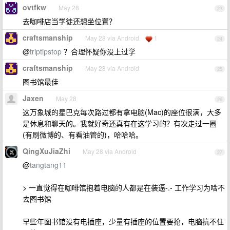
ovtfkw
May 28
23
去咖啡店当学徒还想坐位置？
craftsmanship
May 28 via Android
1
24
@
triptipstop
？合理怀疑你没上过学
craftsmanship
May 28 via Android
25
图书馆最佳
Jaxen
May 28
26
这万象城的星巴克每次路过都有拿电脑(Mac)的座位很满，大多
是休息和聊天的。我就好奇还真有在这学习的？有次走过一圈
(有刷微博的、有看油管的)，哈哈哈。
QingXuJiaZhi
May 28 via Android
27
@
tangtang11
> 一直觉得在咖啡馆抱着电脑的人都是在装逼-.- 工作学习为啥不
去图书馆
早些年图书馆没有电插座，少量有插座的位置要抢，电脑抗不住