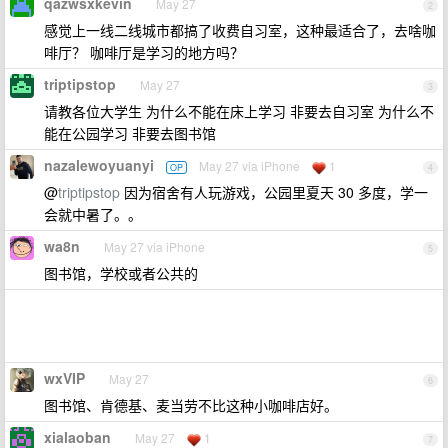
qazwsxkevin
May 27
2
感觉上一线二线城市都搞了收费自习室，这种最适合了，去啥咖
啡厅？ 咖啡厅是学习的地方吗？
triptipstop
May 27
3
请教各位大学生 为什么不能在床上学习 非要去自习室 为什么不
能在公园学习 非要去图书馆
nazalewoyuanyi
May 27 via iPhone
1
OP
4
@
triptipstop
因为宿舍有人玩游戏，公园里夏天 30 多度，学一
会就中暑了。。
wa8n
May 27 via iPhone
5
图书馆，学校或者公共的
wxVIP
May 27
6
图书馆、肯德基、麦当劳不比这种小咖啡店好。
xialaoban
May 27
1
7