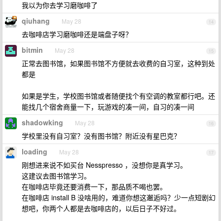
我以为你去学习磨咖啡了
qiuhang
May 28
14
去咖啡店学习磨咖啡还是端盘子呀？
bitmin
May 28
15
正常去图书馆，如果图书馆不方便就去收费的自习室，这种到处
都是
如果是学生，学校图书馆或者随便找个有空调的教室都行吧。还
能找几个宿舍商量一下，玩游戏的凑一间，自习的凑一间
shadowking
May 28
16
学校里没有自习室？没有图书馆？附近没有星巴克？
loading
May 28
17
刚想进来说不如买台 Nesspresso ，没想你是真学习。
这建议去图书馆学习。
在咖啡店毕竟还要消费一下，那品质不喝也罢。
在咖啡店 install B 没啥用的，难道你想这邂逅吗？少一点短剧幻
想吧，你两个人都是去咖啡店的，以后日子不好过。