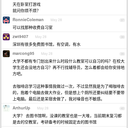
天在卧室打游戏
就问你烦不烦？
RonnieColeman
May 28
37
可以找那种收费自习室
zwt9407
May 28
38
深圳有很多免费图书馆，有空调，有水
marcong95
May 28
39
大学不都有专门划出来什么时段什么教室可以自习的吗？在校大
学生还会没地方自习？再不行找辅导员，怎么着都会给你安排地
方吧。
去咖啡店学习这种事情我做过一次，不过显然我是为了喝咖啡去
的，抱着个电脑去做大作业，但是想上个厕所还要纠结要不要带
上电脑。最后还是呆宿舍做了，我对噪音也不敏感。
ArthurUp
May 28
40
大学？ 去图书馆啊，没课的教室也是一大堆，当前期末复习都
是去的空教室，考研备考的时候固定去的图书馆