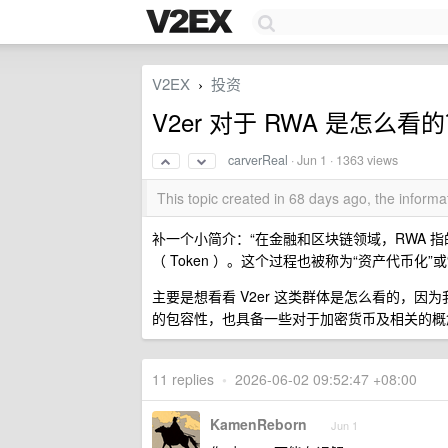
V2EX
投资
›
V2er 对于 RWA 是怎么看
carverReal
·
Jun 1
· 1363 views
This topic created in 68 days ago, the infor
补一个小简介：“在金融和区块链领域，RWA 
（ Token ）。这个过程也被称为“资产代币化”或
主要是想看看 V2er 这类群体是怎么看的，因
的包容性，也具备一些对于加密货币及相关的概
11 replies
•
2026-06-02 09:52:47 +08:00
KamenReborn
Jun 1