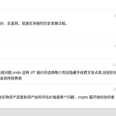
炒、反复割，就是区块链的历史发展过程。
1
成问题,ondo 这种 JIT 报价的选择略少而且隐藏手续费又有点高,目前阶
金到传统券商
1
他实物资产监管和资产如何评估价值是两个问题，crypto 最开始的信仰者