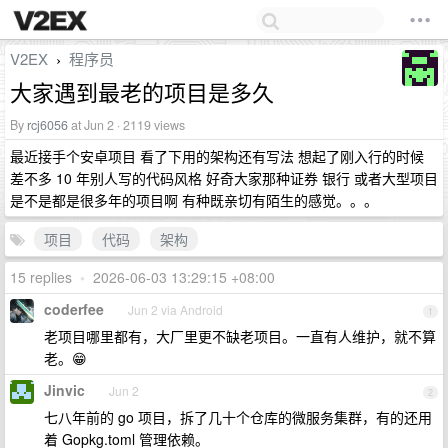
V2EX
程序员
›
大家遇到最老的项目是多久
By
rcj6056
at Jun 2 · 2119 views
最近接手个安卓项目 看了下用的架构还有写法 想起了刚入行的时候
差不多 10 年别人写的代码风格 好奇大家那种证券 银行 或者大型项目
是不是都是很多年的项目啊 有种既亲切有陌生的感觉。。。
项目
代码
架构
15 replies
•
2026-06-03 13:29:15 +08:00
coderfee
Jun 2 via Android
1
老项目哪里都有，大厂里更不缺老项目。一直有人维护，就不算
老。😁
Jinvic
Jun 2
2
七八年前的 go 项目，拆了几十个仓库的微服务集群，有的还用
着 Gopkg.toml 管理依赖。