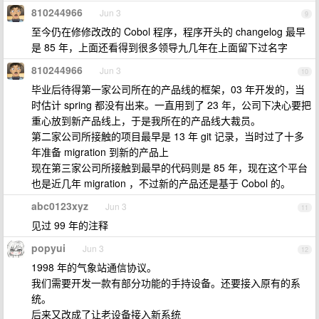
810244966
Jun 3
9
至今仍在修修改改的 Cobol 程序，程序开头的 changelog 最早
是 85 年，上面还看得到很多领导九几年在上面留下过名字
810244966
Jun 3
10
毕业后待得第一家公司所在的产品线的框架，03 年开发的，当
时估计 spring 都没有出来。一直用到了 23 年，公司下决心要把
重心放到新产品线上，于是我所在的产品线大裁员。
第二家公司所接触的项目最早是 13 年 git 记录，当时过了十多
年准备 migration 到新的产品上
现在第三家公司所接触到最早的代码则是 85 年，现在这个平台
也是近几年 migration ，不过新的产品还是基于 Cobol 的。
abc0123xyz
Jun 3
11
见过 99 年的注释
popyui
Jun 3
12
1998 年的气象站通信协议。
我们需要开发一款有部分功能的手持设备。还要接入原有的系
统。
后来又改成了让老设备接入新系统