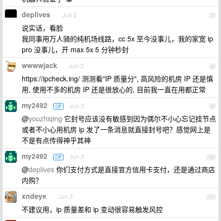
deplives
Jun 2
7
说实话，看脸
我同事用万人骑的纯机场线路，cc 5x 至今没事儿，我的家宽 ip
pro 没事儿，开 max 5x 5 分钟秒封
wwwwjack
Jun 2
8
https://ipcheck.ing/ 测测看"IP 质量分", 高风险的机房 IP 还是慎
用, 使用不多的机房 IP 还是很放心的, 目前我一直在用都正常
my2492
Jun 2
OP
9
@
youzhiqing
它封号应该没有敏感到因为偶尔不小心忘记挂节点
或者不小心用机房 ip 发了一条消息就直接封号吧？感觉网上是
不是有点传得神乎其神
my2492
Jun 2
OP
10
@
deplives
你们支付方式是直接官方信用卡支付，还是通过商店
内购？
xndeye
Jun 2
11
不建议用，ip 质量差和 ip 变动很容易触发风控