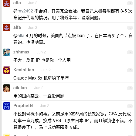
alfa
Jun 2
12
@
my2492
不会的，其实完全看脸。我自己大概每周都有 3-5 次
忘记开代理的情况。用了将近半年，没啥问题。
alfa
Jun 2
13
@
alfa
4 月的时候，美国的节点被 ban 了，在日本再买了个，自
建的。也没啥事。
zhhmax
Jun 2
14
不大，反正 IP 也是你一个人用。
KevinLiao
Jun 2
15
Claude Max 5x 机房稳了半年
aikilan
Jun 2
16
用的国内某云，一直没问题
ProphetN
Jun 2
17
不说封号概率的事。之前是用的$5/月的长效家宽，CPA 反代成
功率一直九成。换成 VPS （原生日本 IP ，而且解锁也不错，不
算很差了），马上成功率降到五成。