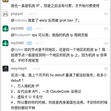
我也一直是机房 IP ，但是之前没有付费，才开始付费使用
popyui
Jun 3
23
@
midraos
我套了 warp 反而被 grok ban 了。
my2492
Jun 3
OP
24
@
fbcskpebfr
vps 可以用，我指的机房 ip 用网页版
my2492
Jun 3
OP
25
@
dyikai
挂的节点是不同地区，还是同一个地区的机房 ip ？我
挂错节点一般是挂到同一个地区的机房 ip 上，因为机房 ip 倍率
低，平时不用家宽
maymay5
Jun 3
26
花活一堆，我上个月开的 5x debuff 叠满了都没封我号，有多少
debuff ？
1 、万人骑机房 IP
2 、反代出来 API ，一次 ClaudeCode 没用过
3 、虚拟卡 U 卡支付
4 、所以要封你的时候，你就是肉身美国也没用，不封你的时候
你想封都封不掉