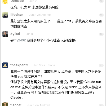
Domado
Jun 2
18
极高，机房 IP 永远都是最高风险
lifechan
Jun 2 via Android
19
最好是沒太多人用的原生 ip……我是 dmit ，系統英文時區也要
切對應地區
dyikai
Jun 3
20
@
my2492
我就是那个不小心挂错节点被封的
fbcskpebfr
Jun 3 via iPhone
21
我有一个假设性问题：如果机房 ip 风险高，那美国人岂不是没
法用 vps 远程开发了？
但似乎很少见有英文内容报告这种情况，至少我搜“Claude run
on vps”这种关键字没什么结果，不仅是 reddit 上不少人都这么
干，甚至还有 yt 广告视频介绍怎么在他们的服务器上运行
Claude 。
fishcat
Jun 3 via Android
22