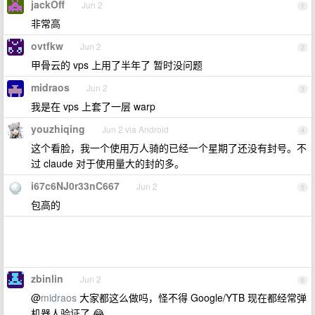
jackOff
Jun 2
1
非常高
ovtfkw
Jun 2
2
甲骨云的 vps 上用了半年了 暂时没问题
midraos
Jun 2
3
我是在 vps 上套了一层 warp
youzhiqing
Jun 2 via Android
4
这个看脸，我一个使用万人骑的已经一个星期了还没有封号。不
过 claude 对于使用量大的封的多。
i67c6NJ0r33nC667
Jun 2
5
包高的
zbinlin
Jun 2
6
@
midraos
大家都这么做吗，怪不得 Google/YTB 现在都经常弹
机器人验证了 😂