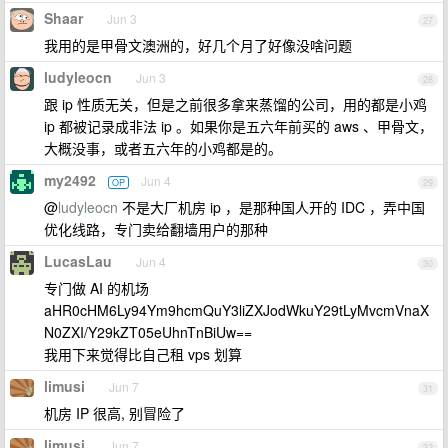
Shaar
Jun 3
27
我用的是甲骨文澳洲的，好几个月了好像没啥问题
ludyleocn
Jun 3
28
跟 ip 性质无关，但是之前很多拿来蒸馏的公司，用的都是小鸡
ip 都被记录成非法 ip 。如果你是五六年前买的 aws 、甲骨文，
大概没事，或者五六年的小鸡都是的。
my2492
Jun 4
OP
29
@
ludyleocn
不是大厂机房 ip ，是那种国人开的 IDC ，弄中国
优化线路，专门卖给翻墙用户的那种
LucasLau
Jun 4
30
专门做 AI 的机场
aHR0cHM6Ly94Ym9hcmQuY3liZXJodWkuY29tLyMvcmVnaX
N0ZXI/Y29kZT05eUhnTnBiUw==
我用下来觉得比自己租 vps 划算
limusi
Jun 7
31
机房 IP 很高, 别冒险了
limusi
Jun 7
32