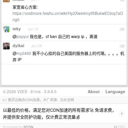
家宽省心方案:
https://voidmore.feishu.cn/wiki/Hy2Xw44myif5BukwECtcq7aO
ng0
teky
Jun 15
33
@
popyui
我也是，cf ban 自己的 warp ip ，离谱
dyikai
Jun 28
34
@
my2492
我不小心挂的自己美国的服务器上的代理。。。。机
房 IP
© 2026 V2EX · 61ms · 3.9.8.5
About
·
Language
👉 图灵云融合CDN加速，大厂资源、比价全网
以最低的价格，满足您对CDN加速的所有需求🚀 免请求费，
›
并提供安全防护功能，仅计费正常流量💰
Promoted by
SCDN
PRO