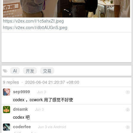
https://v2ex.com/i/1c5ahxZf.jpeg
https://v2ex.com/i/db0AUGnS.jpeg
AI
开发
交易
9 replies
•
2026-06-04 21:20:37 +08:00
sep9999
Jun 3
1
codex ，ccwork 用了感觉不好使
dreamk
Jun 3
2
codex 吧
coderfee
Jun 3 via Android
3