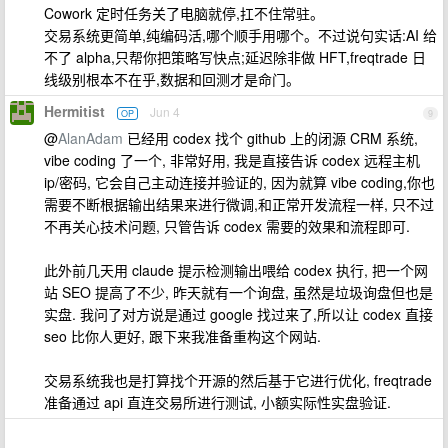
Cowork 定时任务关了电脑就停,扛不住常驻。
交易系统更简单,纯编码活,哪个顺手用哪个。不过说句实话:AI 给
不了 alpha,只帮你把策略写快点;延迟除非做 HFT,freqtrade 日
线级别根本不在乎,数据和回测才是命门。
Hermitist
Jun 4
OP
9
@
AlanAdam
已经用 codex 找个 github 上的闭源 CRM 系统,
vibe coding 了一个, 非常好用, 我是直接告诉 codex 远程主机
ip/密码, 它会自己主动连接并验证的, 因为就算 vibe coding,你也
需要不断根据输出结果来进行微调,和正常开发流程一样, 只不过
不再关心技术问题, 只管告诉 codex 需要的效果和流程即可.
此外前几天用 claude 提示检测输出喂给 codex 执行, 把一个网
站 SEO 提高了不少, 昨天就有一个询盘, 虽然是垃圾询盘但也是
实盘. 我问了对方说是通过 google 找过来了,所以让 codex 直接
seo 比你人更好, 跟下来我准备重构这个网站.
交易系统我也是打算找个开源的然后基于它进行优化, freqtrade
准备通过 api 直连交易所进行测试, 小额实际性实盘验证.