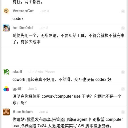
有钱，两个都要。
VeteranCat
Jun 3
4
codex
hell0m0rld
Jun 3
5
随便先用一个，无所屌谓，不要纠结工具，不符合就换不就完事
了，有多少成本
skull
Jun 3 via iPhone
6
ccwork 用起来真不好用，不丝滑，交互也没有 codex 好
gpt5
Jun 3
7
没明白你具体用 cowork/computer use 干啥？它俩也不是一个
东西啊？
AlanAdam
Jun 4
8
你建站+批量发布那套,搭管道用编码 agent;但别指望 computer
use 点界面跑 7×24,太脆,老老实实写 API 脚本挂服务器。