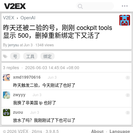
V2EX
OpenAI
›
昨天还被二验的号，刚刚 cockpit tools
显示 500，删掉重新绑定下又活了
By
jerrysu
at Jun 3 · 1348 views
号
工具
绑定
3 replies
•
2026-06-03 14:45:04 +08:00
xmd19970616
Jun 3
1
昨天触发二验，今天刚试了也好了
zwyyy
Jun 3
2
我换了非美国 ip 也好了
zuou
Jun 3
3
放水了吗？我刚刚试了下也可以了
© 2026 V2EX · 26ms · 3.9.8.5
About
·
Language