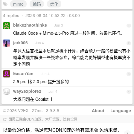
mimo
编码
优化
4 replies
•
2026-06-04 10:53:22 +08:00
blakezhaothinks
Jun 3
1
Claude Code + Mimo-2.5-Pro 用过一段时间，效果也还行。
jark006
Jun 4
2
毕竟大语言模型本质就是概率计算，综合能力一般的模型也有小
概率发现并解决一些疑难杂症，综合能力更好模型也有概率搞不
定小问题
EasonYan
Jun 4
3
2.5 pro 比 2.0 pro 提升挺多的
way2explore2
Jun 4
4
大概问题在 Copilot 上
© 2026 V2EX · 27ms · 3.9.8.5
About
·
Language
👉 图灵云融合CDN加速，大厂资源、比价全网
以最低的价格，满足您对CDN加速的所有需求🚀 免请求费，
›