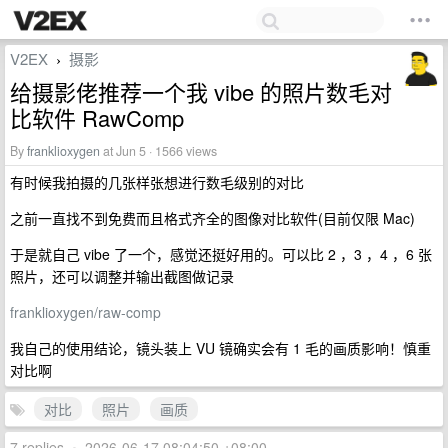
V2EX
摄影
›
给摄影佬推荐一个我 vibe 的照片数毛对
比软件 RawComp
By
franklioxygen
at Jun 5 · 1566 views
有时候我拍摄的几张样张想进行数毛级别的对比
之前一直找不到免费而且格式齐全的图像对比软件(目前仅限 Mac)
于是就自己 vibe 了一个，感觉还挺好用的。可以比 2 ，3 ，4 ，6 张
照片，还可以调整并输出截图做记录
franklioxygen/raw-comp
我自己的使用结论，镜头装上 VU 镜确实会有 1 毛的画质影响！慎重
对比啊
对比
照片
画质
7 replies
•
2026-06-17 08:04:50 +08:00