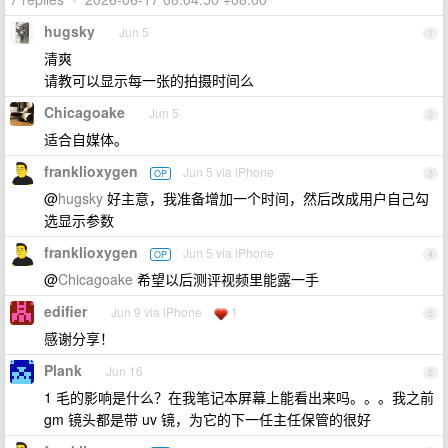
hugsky
Jun 5
1
清爽
请教可以显示每一张的拍摄时间么
Chicagoake
Jun 5
2
适合自媒体。
franklioxygen
Jun 5 via iPhone
OP
3
@
hugsky
好主意，我准备增加一个时间，然后改成用户自己勾
选显示参数
franklioxygen
Jun 5 via iPhone
OP
4
@
Chicagoake
希望以后测评视频里能露一手
edifier
Jun 9 via iPhone
1
5
感谢分享！
Plank
Jun 16
6
1 毛的影响是什么？在我笔记本屏幕上能看出来吗。。。我之前
gm 镜头都是带 uv 镜，为它的下一任主任保管的很好