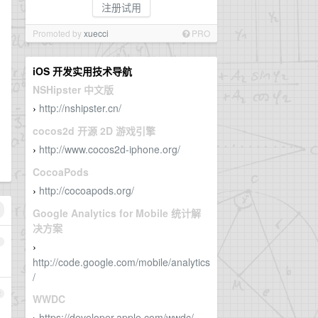
注册试用
Promoted by
xuecci
PRO
iOS 开发实用技术导航
NSHipster 中文版
http://nshipster.cn/
›
cocos2d 开源 2D 游戏引擎
http://www.cocos2d-iphone.org/
›
CocoaPods
http://cocoapods.org/
›
Google Analytics for Mobile 统计解
决方案
1
›
http://code.google.com/mobile/analytics
/
2
WWDC
https://developer.apple.com/wwdc/