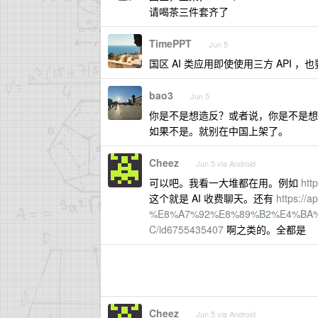
请喝茶三件套齐了
TimePPT
Jun 5
国区 AI 类应用即使使用三方 API
bao3
Jun 5
你是不是想造反？或者说，你是不是想
如果不是。就别在中国上架了。
Cheez
Jun 5 via Android
可以吧。我看一大堆都在用。例如
htt
这个就是 AI 收费聊天。还有
https://
%E8%A7%92%E8%89%B2%E4%BA
C/id6755435407
啊之类的。全都是
Cheez
Jun 5 via Android