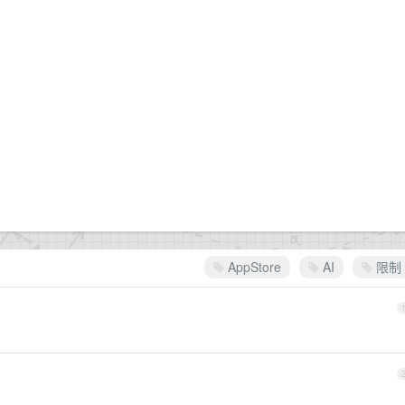
AppStore
AI
限制