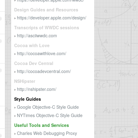
›
Design Guides and Resources
https://developer.apple.com/design/
›
3
Transcripts of WWDC sessions
http://asciiwwdc.com
›
4
Cocoa with Love
http://cocoawithlove.com/
›
Cocoa Dev Central
http://cocoadevcentral.com/
5
›
NSHipster
http://nshipster.com/
›
Style Guides
Google Objective-C Style Guide
›
NYTimes Objective-C Style Guide
›
Useful Tools and Services
Charles Web Debugging Proxy
›
6