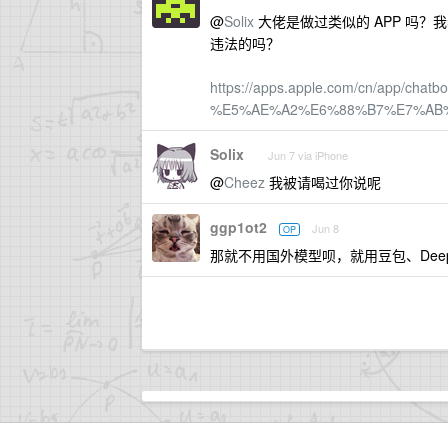
@
Solix
大佬是做过类似的 APP 吗？我看 
违法的吗？
https://apps.apple.com/cn/app/c
%E5%AE%A2%E6%88%B7%E7%AB%A
Solix
Jun 7 via iPhone
@
Cheez
我被请喝过你说呢
ggp1ot2
Jun 8
OP
那就不用国外模型呗，就用豆包、Dee