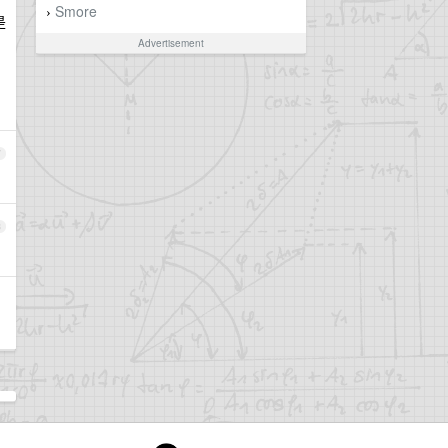
Smore
›
是
Advertisement
7
8