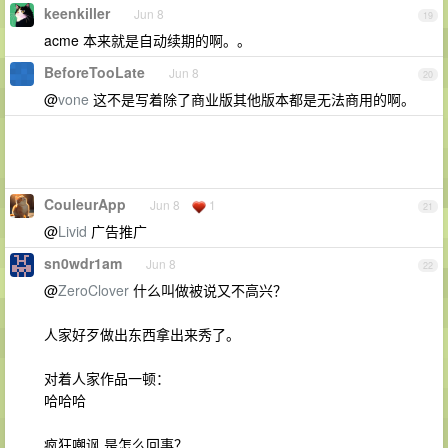
keenkiller
Jun 8
19
acme 本来就是自动续期的啊。。
BeforeTooLate
Jun 8
20
@
vone
这不是写着除了商业版其他版本都是无法商用的啊。
CouleurApp
Jun 8
1
21
@
Livid
广告推广
sn0wdr1am
Jun 8
22
@
ZeroClover
什么叫做被说又不高兴？
人家好歹做出东西拿出来秀了。
对着人家作品一顿：
哈哈哈
疯狂嘲讽 是怎么回事？