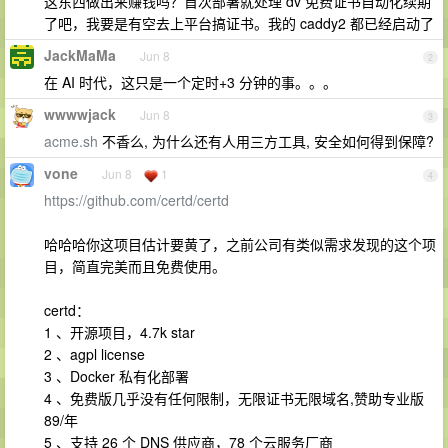
这东西做出来赚钱吗？首次部署就处理 dv 免费证书自动化续期
了吧，我要是有空去上平台搞证书。我的 caddy2 都已经启动了
JackMaMa
Jun 8
2
在 AI 时代，这只是一个定时+3 分钟的事。。。
wwwwjack
Jun 8
3
acme.sh
不香么, 为什么还有人用三方工具, 安全如何得到保障?
vone
Jun 8
1
4
https://github.com/certd/certd
哈哈哈你这项目估计要黄了，之前公司有类似需求发现的这个项
目，简直完美而且免费使用。
certd：
1 、开源项目，4.7k star
2 、agpl license
3 、Docker 私有化部署
4 、免费版几乎没有任何限制，无限证书无限域名,赞助专业版
89/年
5 、支持 26 个 DNS 供应商，78 个云服务厂商