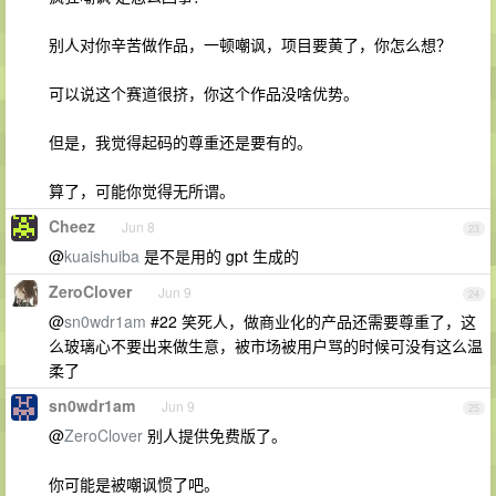
别人对你辛苦做作品，一顿嘲讽，项目要黄了，你怎么想？
可以说这个赛道很挤，你这个作品没啥优势。
但是，我觉得起码的尊重还是要有的。
算了，可能你觉得无所谓。
Cheez
Jun 8
23
@
kuaishuiba
是不是用的 gpt 生成的
ZeroClover
Jun 9
24
@
sn0wdr1am
#22 笑死人，做商业化的产品还需要尊重了，这
么玻璃心不要出来做生意，被市场被用户骂的时候可没有这么温
柔了
sn0wdr1am
Jun 9
25
@
ZeroClover
别人提供免费版了。
你可能是被嘲讽惯了吧。