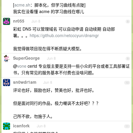
[
acme.sh
：脚本化，但学习曲线有点陡]
我实在没看懂 acme 的学习曲线在哪儿
nr055
Jun 8
8
彩虹 DNS 可以管理域名 可以自动申请 自动续期 自动部
署。。。
https://github.com/netcccyun/dnsmgr
我觉得做项目现在得不断质疑大模型。
SuperGeorge
Jun 8
9
@
vone
certd 专业版主要是支持一些小众的平台或者工具部署证
书，只有常见的服务基本不付费也没啥问题。
sn0wdr1am
Jun 8
10
评论也好，鼓励也好，赞美也好，批评也好。
但是面对同行的作品，极力嘲讽不太好吧？？？
己所不欲，勿施于人。
icanfork
Jun 8
11