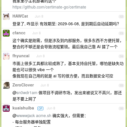
我家里小主机部署的这个
https://github.com/certimate-go/certimate
HAWCat
Jun 8
12
登录了, 咋显示 有效期至: 2029-06-08, 是到期后自动延期吗?
cfancc
Jun 8
13
这个确实是刚需，但是涉及到内部服务，很多东西不方便托管，
整合的不够还是会导致流程繁琐。最后我自己靠 AI 搓了一个
fhyuncai
Jun 8
14
市面上很多工具都比较成熟了，基本支持自托管，哪怕是缺失功
能也可以很快 vibe 一个
像我现在自己用的就是 ai 写的很方便，而且数据安全可控
ZeroClover
Jun 8
15
@
sn0wdr1am
做项目不调研市场，发出来被说又不高兴，那还
是不要上网了
kuaishuiba
Jun 8
OP
16
@
wwwwjack
acme.sh
确实强大，但需要：
- 每台服务器单独配置