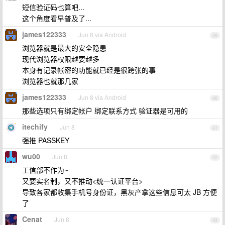
短信验证码也算吧...
这个角度看早普及了...
james122333
Jun 8 via Android
39
浏览器就是最大的安全隐患
现代浏览器权限越要越多
本身有记录帐密的功能就已经是很跨张的事
浏览器也就那几家
james122333
Jun 8 via Android
40
那些选项只有绑定帐户 绑定联系方式 验证器是可用的
itechify
Jun 8
41
强推 PASSKEY
wu00
Jun 8
42
工信部不作为~
又要实名制，又不推动<统一认证平台>
导致各家都收集手机号身份证，黑灰产拿这些信息可太 JB 方便
了
Cenat
Jun 8
43