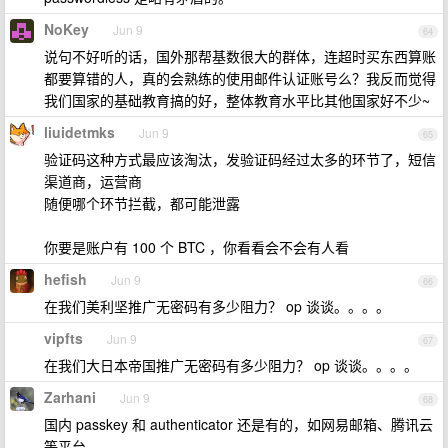
NoKey
Jun 9
64
说句不好听的话，国外那帮基数很大的群体，连超时买东西算账
都要算错的人，真的会熟练的使用邮件认证账号么？我反而觉得
我们国家的基础教育搞的好，整体教育水平比其他国家好不少~
liuidetmks
Jun 9
65
验证码这种方式最应该淘汰，发验证码经过太多的环节了，短信
渠道商，运营商
随便哪个环节拦截，都可能泄露
你要是账户有 100 个 BTC ，你看看会不会有人看
hefish
Jun 9
66
在我们美利坚推广无密码有多少阻力？ op 谈谈。。。。
vipfts
Jun 9
67
在我们大日本帝国推广无密码有多少阻力？ op 谈谈。。。。
Zarhani
Jun 9
68
国内 passkey 和 authenticator 还是有的，如网易邮箱、腾讯云
等平台