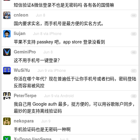
短信验证&微信登录不也是无密码吗 各有各的国情嘛
cnleon
Jun 8
44
国内要求实名，而手机号是最方便的实名方式。
liujan
Jun 8 via iPhone
45
苹果不支持 passkey 吧，app store 登录没看到
GeminiPro
Jun 8
46
这不用手机号一键登录？
WuSiYu
Jun 9 via iPhone
47
你活在哪个年代？现在普遍低于让你手机号或者扫码，密码登陆
反而容易被风控
PeterTerpe
Jun 9 via Android
48
我自己用 Google auth 最多，挺方便的，可以用谷歌账户同步，
最妙的是支持离线验证码
nekopara
Jun 9
49
手机验证码也是无密码一种啊
XuDongJianSama
Jun 9
50