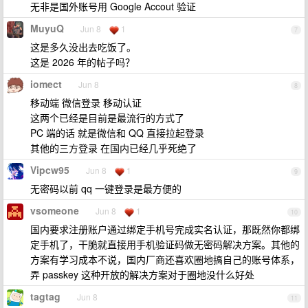
无非是国外账号用 Google Accout 验证
MuyuQ
Jun 8
1
7
这是多久没出去吃饭了。
这是 2026 年的帖子吗？
iomect
Jun 8
8
移动端 微信登录 移动认证
这两个已经是目前是最流行的方式了
PC 端的话 就是微信和 QQ 直接拉起登录
其他的三方登录 在国内已经几乎死绝了
Vipcw95
Jun 8
1
9
无密码以前 qq 一键登录是最方便的
vsomeone
Jun 8
1
10
国内要求注册账户通过绑定手机号完成实名认证，那既然你都绑
定手机了，干脆就直接用手机验证码做无密码解决方案。其他的
方案有学习成本不说，国内厂商还喜欢圈地搞自己的账号体系，
弄 passkey 这种开放的解决方案对于圈地没什么好处
tagtag
Jun 8
11