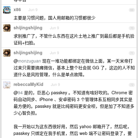
x86
Jun 9
69
主要是习惯问题，国人用邮箱的习惯都很少
shijingshijing
Jun 9
70
求别推广了，不管什么东西在这片土地上推广到最后都是手机验
证码+扫脸。
shijingshijing
Jun 9
71
@
monzuguan
现在一堆功能都绑定在微信上面，某一天米帝打
过来只需要搞瘫微信，基本上整个社会就 GG 了，这边的人不知
道什么是风险管理，什么是单点故障。
rebeccaMyKid
Jun 9
72
@
94
是的，巨恶心 passkey 。不知道有啥好吹的。Chrome 密
码自动同步、iPhone 、安卓密码 3 个管理体系互相同步其实是
最方便的。passkey 就是比纯密码更安全呗，但是加了不知道多
少心智负担。
我一开始以为这东西很好用，然后 yahoo 邮箱开了，然后呢，
passkey 只绑定在我手机里，然后 web 端不让密码登录了，要