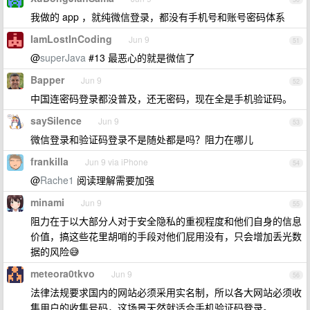
我做的 app ，就纯微信登录，都没有手机号和账号密码体系
IamLostInCoding
Jun 9
51
@
superJava
#13 最恶心的就是微信了
Bapper
Jun 9
52
中国连密码登录都没普及，还无密码，现在全是手机验证码。
saySilence
Jun 9
53
微信登录和验证码登录不是随处都是吗？阻力在哪儿
frankilla
Jun 9 via iPhone
54
@
Rache1
阅读理解需要加强
minami
Jun 9
55
阻力在于以大部分人对于安全隐私的重视程度和他们自身的信息
价值，搞这些花里胡哨的手段对他们屁用没有，只会增加丢光数
据的风险😅
meteora0tkvo
Jun 9
56
法律法规要求国内的网站必须采用实名制，所以各大网站必须收
集用户的收集号码，这场景天然就适合手机验证码登录。