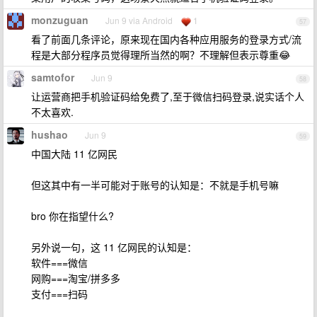
monzuguan
Jun 9 via Android
1
57
看了前面几条评论，原来现在国内各种应用服务的登录方式/流
程是大部分程序员觉得理所当然的啊？不理解但表示尊重😂
samtofor
Jun 9
58
让运营商把手机验证码给免费了,至于微信扫码登录,说实话个人
不太喜欢.
hushao
Jun 9
59
中国大陆 11 亿网民
但这其中有一半可能对于账号的认知是：不就是手机号嘛
bro 你在指望什么?
另外说一句，这 11 亿网民的认知是：
软件===微信
网购===淘宝/拼多多
支付===扫码