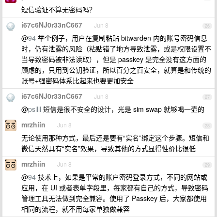
短信验证不算无密码吗？
i67c6NJ0r33nC667
Jun 8
26
@
94
举个例子，用户在复制粘贴 bitwarden 内的账号密码信息
时，仍有泄露的风险（粘贴错了地方导致泄露，或是权限设置不
当导致密码被非法读取），但是 passkey 是完全没有这方面的
顾虑的，只用到公钥验证，所以百分之百安全，就算是和传统的
账号+强密码体系比起来也要更加安全
i67c6NJ0r33nC667
Jun 8
27
@
psllll
短信是很不安全的设计，光是 sim swap 就够喝一壶的
mrzhiin
Jun 8
28
无论使用那种方式，最后还是要有“实名”绑定这个步骤。短信和
微信天然具有“实名”效果，导致其他的方式显得性价比很低
mrzhiin
Jun 8
29
@
94
技术上，如果是平常的账户密码登录方式，不同的网站或
应用，在 UI 或者表单字段里，每家都有自己的方式，导致密码
管理工具无法做到完全兼容。使用了 Passkey 后，大家都使用
相同的流程，就不用每家单独做兼容