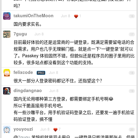
吗？
takumiOnTheMoon
Jun 8
1
16
国内要求实名。
7gugu
Jun 8
17
目前最好体验的还是运营商的一键登录，既满足需要留电话的合
规需求，用户也几乎无理解门槛，就是点一下“一键登录”就可以
了。Passkey 体验固然不错，但貌似还是程序员的圈子里用的比
较多，很多站点都没看到这个功能的支持。
felixcode
Jun 8
PRO
18
很大一部分人登录密码都记不住，还指望这个？
dingdangnao
Jun 8
19
国内无论用哪种第三方登录，都需要绑定手机号啊😂
所以干脆直接用手机号吧。
有一些沙雕平台，用手机验证码登录之后，还要发一遍手机验证
码验证登录，搞不懂
youyouzi
Jun 8
7
20
@
7gugu
苦恼的就是双卡用户，一键登录只能流量那张卡，但是