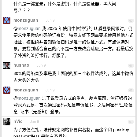
什么是一键登录，什么是密钥，什么是验证器，黑人问
号.？？？
monzuguan
Jun 9
60
@
monzuguan
我 2025 年使用中信银行的 U 盾登录网银时，仍
要求使用微信扫码验证身份，特意去线下网点要求使用其他方式
验证，被拒绝并告知微信扫码是唯一的认证方式。有点像选对
象，要找到适合自己的而不是一方去改变适应另一方。我最后换
了外资的渣打银行，舒服了。
hushao
Jun 9
61
80%的网络普及率是我上面说的那三个软件达成的，这其中微信
占大头的大头
monzuguan
Jun 9
62
@
monzuguan
忘了说登录方式的重点，差点离题，渣打银行的
登录方式是，首次通过密码+短信申请证书，之后用密码/生物信
息+证书（无感知）登录。
nVic
Jun 9
63
为了方便点扎，法律规定网站都要实名制，而这个和 passkey
passwordless 是略有矛盾的。