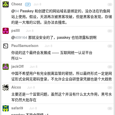
Cheez
Jun 8
OP
30
@
94
Passkey 和创建它的网站域名是绑定的，没办法在钓鱼网
站上使用。假设，天涯再次被黑客攻破，但是黑客会发现，存储
的是一大堆的公钥。没办法去撞库。
psllll
Jun 8
31
@
409164
那就没安全的了，passkey 也怕泄露私钥啊
PaulSamuelson
Jun 8
32
你说的这个最终会发展成 —— 互联网统一认证平台
所以～
jackOff
Jun 8
33
中国不希望用户有完全脱离监管的密钥，所以最终形式一定是网
证形式全网无密码登录，不允许企业自研登录凭据也是个大趋势
Aicxx
Jun 8
34
主要还是一个监管问题，虽然这个并没有什么太大作用，黑号水
军仍然大批存在
safari9
Jun 8
35
passkey 不符合国情 +1