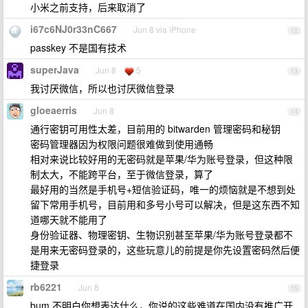
小米之前支持，后来取消了
i67c6NJ0r33nC667
Jun 8 via iPhone
12
passkey 不是国有技术
superJava
Jun 8
5
13
我讨厌微信，所以也讨厌微信登录
gloeaerris
Jun 8
14
通行密钥可用性太差，目前用的 bitwarden 管理密码和秘钥
密码管理器因为权限问题很难做到使用通畅
相对来说比较好用的无密码就是苹果/华为账号登录，但这种限
制太大，不能跨平台，至于微信登录，算了
最好用的当然是手机号+短信验证码，唯一的烦恼就是不想到处
留下常用手机号，目前用和多号小号可以解决，但是这东西不知
道哪天就不能用了
身份验证器、物理密钥、生物识别甚至苹果/华为账号登录都不
是用来无密码登录的，这些玩意儿的前提是你先设置密码然后便
捷登录
rb6221
Jun 8
15
bum 不明白你想表达什么，你说的这些难道在国内没有推广开