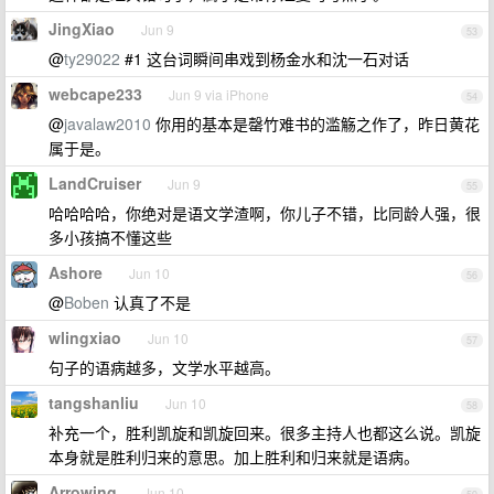
JingXiao
Jun 9
53
@
ty29022
#1 这台词瞬间串戏到杨金水和沈一石对话
webcape233
Jun 9 via iPhone
54
@
javalaw2010
你用的基本是罄竹难书的滥觞之作了，昨日黄花
属于是。
LandCruiser
Jun 9
55
哈哈哈哈，你绝对是语文学渣啊，你儿子不错，比同龄人强，很
多小孩搞不懂这些
Ashore
Jun 10
56
@
Boben
认真了不是
wlingxiao
Jun 10
57
句子的语病越多，文学水平越高。
tangshanliu
Jun 10
58
补充一个，胜利凯旋和凯旋回来。很多主持人也都这么说。凯旋
本身就是胜利归来的意思。加上胜利和归来就是语病。
Arrowing
Jun 10