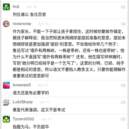
htd
Jun 10
67
列位诸公 各位百官
rossroma
Jun 10
68
作为家长，不能一下子就让孩子拿捏住，这时候你要故作镇定，
跟孩子解释说：我当然知道未雨绸缪是提前准备的意思，提前未
雨绸缪就是更加强调”提前“的意思。不信我给你举几个例子：
鲁迅写过”墙外有两株树，一株是枣树，还有一株也是枣树“，他
为什么不直接写”墙外有两株枣树“？还有，他在描写祥林嫂时，
写到”她分明已经纯乎是一个乞丐了“，这里的分明、已经、纯乎
都是相近的意思，所以语文不要陷入教条主义，只要你能理解作
者要表达的意思即可
letwewell
Jun 11
69
语文还是有必要学的
LokiSharp
Jun 11
70
重复代表强调，这又不是考试
Tyrant0532
Jun 11
71
指鹿为马，不负韶华