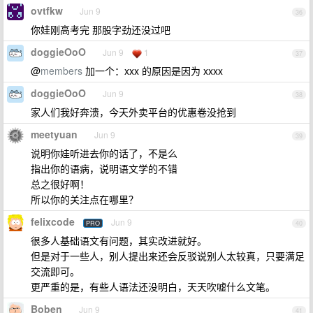
ovtfkw
Jun 9
36
你娃刚高考完 那股字劲还没过吧
doggieOoO
Jun 9
1
37
@
members
加一个：xxx 的原因是因为 xxxx
doggieOoO
Jun 9
38
家人们我好奔溃，今天外卖平台的优惠卷没抢到
meetyuan
Jun 9
39
说明你娃听进去你的话了，不是么
指出你的语病，说明语文学的不错
总之很好啊！
所以你的关注点在哪里？
felixcode
Jun 9
PRO
40
很多人基础语文有问题，其实改进就好。
但是对于一些人，别人提出来还会反驳说别人太较真，只要满足
交流即可。
更严重的是，有些人语法还没明白，天天吹嘘什么文笔。
Boben
Jun 9
41