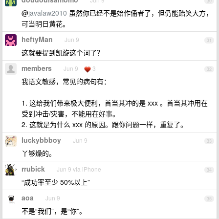
30
@
javalaw2010
虽然你已经不是始作俑者了，但仍能贻笑大方，
可当明日黄花。
heftyMan
Jun 9
31
这就要提到凯旋这个词了？
members
Jun 9
3
32
我语文敏感，常见的病句有：
1. 这给我们带来极大便利，首当其冲的是 xxx 。首当其冲用在
受到冲击/灾害，不能用在好事。
2. 这就是为什么 xxx 的原因。跟你问题一样，重复了。
luckybbboy
Jun 9
33
丫够燥的。
rrubick
Jun 9 via iPhone
34
“成功率至少 50%以上”
aoa
Jun 9
35
不是“我们”，是“你”。