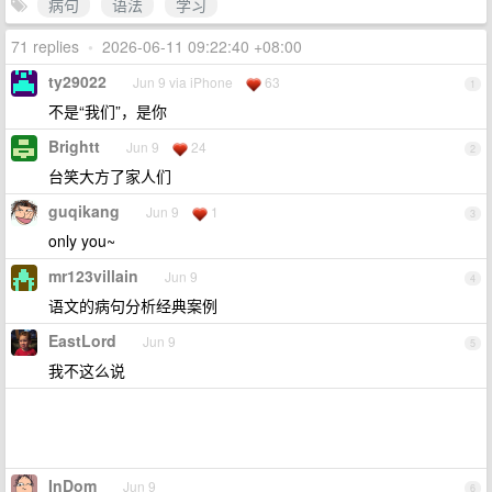
病句
语法
学习
71 replies
•
2026-06-11 09:22:40 +08:00
ty29022
Jun 9 via iPhone
63
1
不是“我们”，是你
Brightt
Jun 9
24
2
台笑大方了家人们
guqikang
Jun 9
1
3
only you~
mr123villain
Jun 9
4
语文的病句分析经典案例
EastLord
Jun 9
5
我不这么说
InDom
Jun 9
6