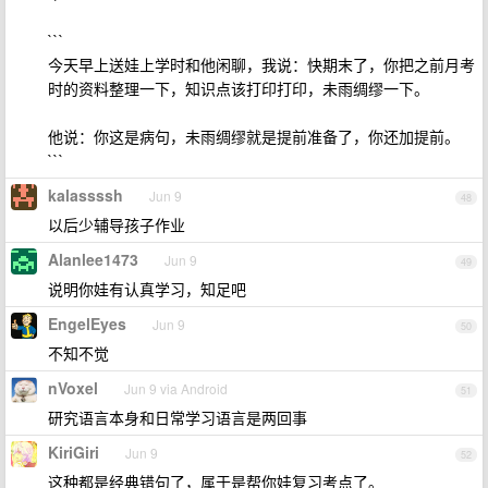
```
今天早上送娃上学时和他闲聊，我说：快期末了，你把之前月考
时的资料整理一下，知识点该打印打印，未雨绸缪一下。
他说：你这是病句，未雨绸缪就是提前准备了，你还加提前。
```
kalassssh
Jun 9
48
以后少辅导孩子作业
Alanlee1473
Jun 9
49
说明你娃有认真学习，知足吧
EngelEyes
Jun 9
50
不知不觉
nVoxel
Jun 9 via Android
51
研究语言本身和日常学习语言是两回事
KiriGiri
Jun 9
52
这种都是经典错句了，属于是帮你娃复习考点了。