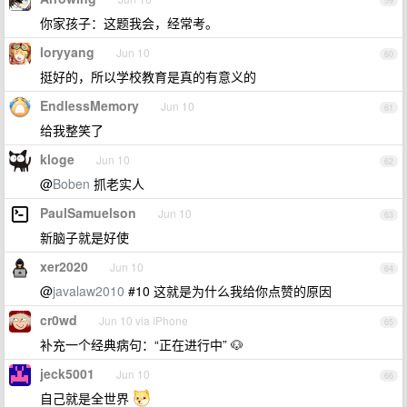
59
你家孩子：这题我会，经常考。
loryyang
Jun 10
60
挺好的，所以学校教育是真的有意义的
EndlessMemory
Jun 10
61
给我整笑了
kloge
Jun 10
62
@
Boben
抓老实人
PaulSamuelson
Jun 10
63
新脑子就是好使
xer2020
Jun 10
64
@
javalaw2010
#10 这就是为什么我给你点赞的原因
cr0wd
Jun 10 via iPhone
65
补充一个经典病句：“正在进行中” 🐶
jeck5001
Jun 10
66
自己就是全世界