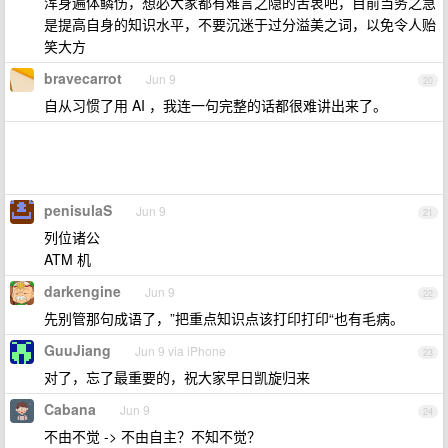
浑身遍体鳞伤，想必大家都有难言之隐的苦衷吧，目前当务之急
是提高自身的知识水平，不要沉迷于过分溢美之词，以免令人贻
笑大方
bravecarrot
Jun 9
20
自从习惯了用 AI ，我连一句完整的话都很难讲出来了。
penisulaS
Jun 9
21
列位诸公
ATM 机
darkengine
Jun 9
22
先别管那句成语了，”把重点知识点该打印打印“也有毛病。
GuuJiang
Jun 9 via iPhone
23
对了，忘了最重要的，祝大家早日凯旋归来
Cabana
Jun 9
24
不由不觉 -> 不由自主？不知不觉？