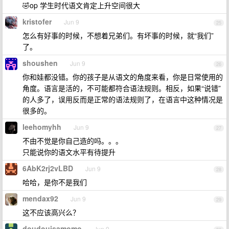
🤣op 学生时代语文肯定上升空间很大
kristofer
Jun 9
25
怎么有好事的时候，不想着兄弟们。有坏事的时候，就“我们”
了。
shoushen
Jun 9
26
你和娃都没错。你的孩子是从语文的角度来看，你是日常使用的
角度。语言是活的，不可能都符合语法规则。相反，如果“说错”
的人多了，误用反而是正常的语法规则了，在语言中这种情况是
很多的。
leehomyhh
Jun 9
27
不由不觉是你自己造的吗。。。
只能说你的语文水平有待提升
6AbK2rj2vLBD
Jun 9
28
哈哈，是你不是我们
mendax92
Jun 9
29
这不应该高兴么？
doudouisamomo
Jun 9