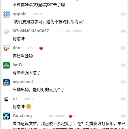
不过你娃语文确实学进去了嗷
oppoic
Jun 9
13
“我们要努力学习，避免不被时代所淘汰”
i67c6NJ0r33nC667
Jun 9 via iPhone
14
何意味
tinx
Jun 9
1
15
你粉墨登场
IanG
Jun 9
16
有些差强人意了
myarsenal
Jun 9
17
压轴出场，能用对的没几个了
v1
Jun 9
18
何意味
GuuJiang
Jun 9 via iPhone
1
19
看到这篇文章，我忍俊不禁地笑了，在社会摸爬滚打多年，早已