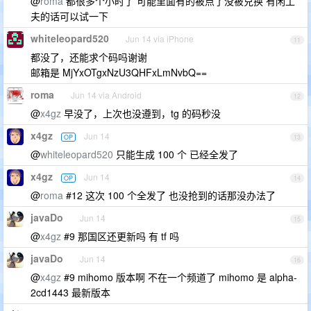
@
roma
都很多个小时了 可能里面有的被点了没被兑换 有闲工
夫的话可以试一下
whiteleopard520
Jun 14 via iPhone
11
都没了，还能求个码吗谢谢
邮箱是 MjYxOTgxNzU3QHFxLmNvbQ==
roma
Jun 14 via Android
12
@
x4gz
早没了，上次也没遵到，tg 的码秒没
x4gz
Jun 14
OP
13
@
whiteleopard520
只能生成 100 个 已经全发了
x4gz
Jun 14
OP
14
@
roma
#12 这次 100 个全发了 也没抢到的话那没办法了
javaDo
Jun 14
15
@
x4gz
#9 那国区还更新吗 有 tf 吗
javaDo
Jun 14
16
@
x4gz
#9 mihomo 版本啊 不在一个频道了 mihomo 是 alpha-
2cd1443 最新版本