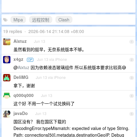
Mipa
远程控制
Clash
19 replies
•
2026-06-14 21:14:08 +08:00
Aixtuz
Jun 13
1
虽然看到的挺早，无奈系统版本不够。
x4gz
Jun 13 via iPhone
OP
2
@
Aixtuz
因为依赖液态玻璃组件 所以系统版本要求比较高😅
DeliMG
Jun 13 via iPhone
3
拿下，谢谢
q000q000
Jun 13
4
这个好 不用一个一个试兑换码了
javaDo
Jun 13
5
国区没有？ 我在国区下载的
DecodingError.typeMismatch: expected value of type String.
Path: connections[50].metadata.destinationGeoIP. Debug