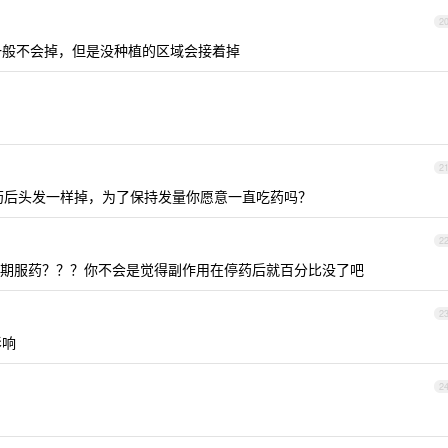
2
般不会掉，但是没种植的区域会接着掉
2
药后头发一样掉，为了保持发量你愿意一直吃药吗？
2
期服药？？？你不会是觉得副作用在停药后就百分比没了吧
2
影响
2