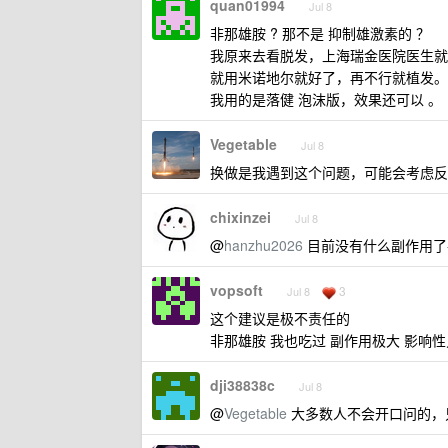
quan01994
Jul 8
非那雄胺 ? 那不是 抑制雄激素的 ？
我原来去看脱发，上海瑞金医院医生就
就用米诺地尔就好了，再不行就植发。
我用的是落健 泡沫版，效果还可以 。
Vegetable
Jul 8
换做是我遇到这个问题，可能会考虑反
chixinzei
Jul 8
@
hanzhu2026
目前没有什么副作用了
vopsoft
3
Jul 8
这个建议是极不责任的
非那雄胺 我也吃过 副作用极大 影响
dji38838c
Jul 8
@
Vegetable
大多数人不会开口问的，