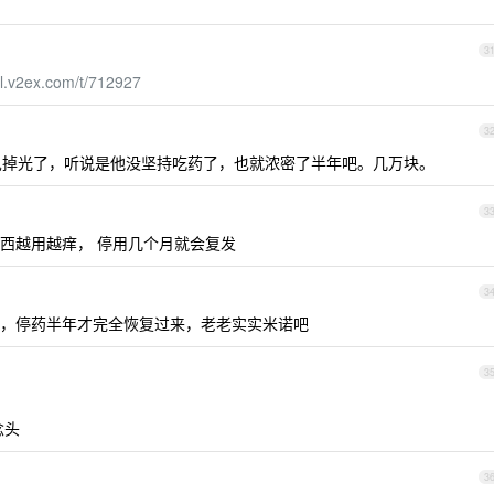
3
al.v2ex.com/t/712927
3
掉光了，听说是他没坚持吃药了，也就浓密了半年吧。几万块。
3
西越用越痒， 停用几个月就会复发
3
，停药半年才完全恢复过来，老老实实米诺吧
3
念头
3