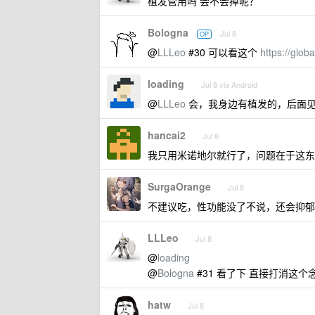
植发管用吗 会不会掉呢？
Bologna
Jul 8
OP
@
LLLeo
#30 可以看这个
https://glob
loading
Jul 8 via Android
@
LLLeo
会，我身边有植发的，后面见
hancai2
Jul 8
我只用米诺地尔就行了，问题在于这东
SurgaOrange
Jul 8
不建议吃，性功能没了不说，还会抑郁
LLLeo
Jul 8
@
loading
@
Bologna
#31 看了下 直接打消这个
hatw
Jul 8