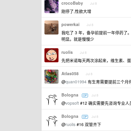
crocoBaby
Jul 8
刚停了,性欲大增
powerkai
Jul 8
我吃了 3 年，备孕前提前一年停药
明显。就是慢慢少
ruolis
Jul 8
先把米诺每天两次涂起来，维生素、蛋
Atlas058
Jul 8
@
quan01994
有生育需要提前三个月
Bologna
Jul 8
OP
@
vopsoft
#12 确实需要先咨询专业人
Bologna
Jul 8
OP
@
ruolis
#16 双管齐下