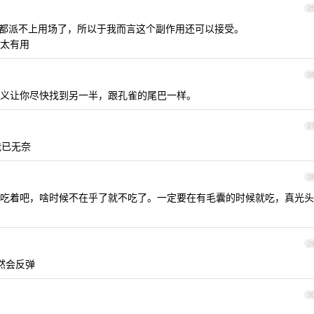
2
能都派不上用场了，所以于我而言这个副作用还可以接受。
太有用
2
义让你尽快找到另一半，跟孔雀的尾巴一样。
2
我已无奈
2
吃着吧，啥时候不在乎了就不吃了。一定要在有毛囊的时候就吃，真光头
2
然会反弹
3