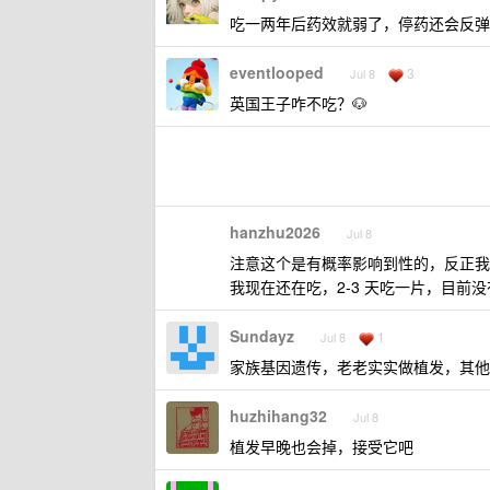
吃一两年后药效就弱了，停药还会反弹
eventlooped
3
Jul 8
英国王子咋不吃？🐶
hanzhu2026
Jul 8
注意这个是有概率影响到性的，反正我
我现在还在吃，2-3 天吃一片，目前
Sundayz
1
Jul 8
家族基因遗传，老老实实做植发，其他
huzhihang32
Jul 8
植发早晚也会掉，接受它吧