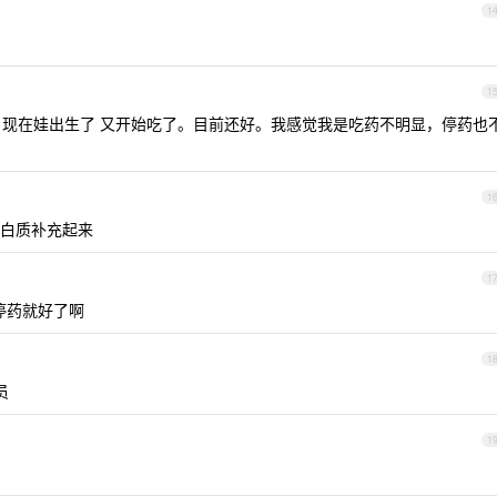
1
1
了。现在娃出生了 又开始吃了。目前还好。我感觉我是吃药不明显，停药也
1
白质补充起来
1
停药就好了啊
1
员
1