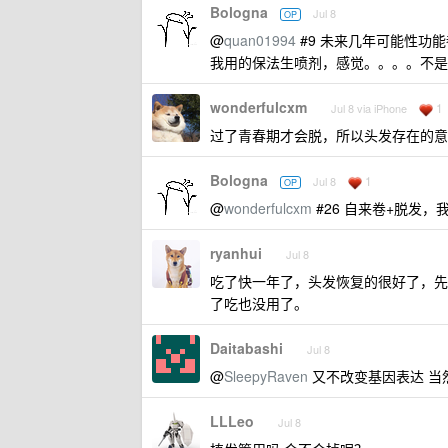
Bologna
Jul 8
OP
@
quan01994
#9 未来几年可能性功
我用的保法生喷剂，感觉。。。。不是
wonderfulcxm
1
Jul 8 via iPhone
过了青春期才会脱，所以头发存在的意
Bologna
1
Jul 8
OP
@
wonderfulcxm
#26 自来卷+脱发，
ryanhui
Jul 8
吃了快一年了，头发恢复的很好了，先
了吃也没用了。
Daitabashi
Jul 8
@
SleepyRaven
又不改变基因表达 当
LLLeo
Jul 8