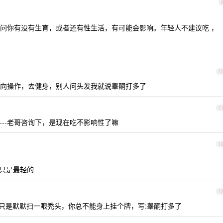
问你有没有生育，或者还有性生活，有可能会影响。年轻人不建议吃 ，
1
向操作，去健身，别人问头发我就说睾酮打多了
1
---老哥咨询下，是现在吃不影响性了嘛
1
性只是最轻的
1
只是默默扫一眼秃头，你总不能身上挂个牌，写:睾酮打多了