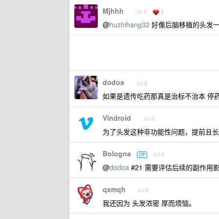
Mjhhh
1
Jul 8
@
huzhihang32
好像后脑移植的头发一
dodoa
Jul 8
如果是遗传吃药那真是治标不治本 停
Vindroid
Jul 8
为了头发这种非功能性问题，提前且长
Bologna
Jul 8
OP
@
dodoa
#21 需要评估后续的副作用
qxmqh
Jul 8
我还因为 头发浓密 厚而烦恼。