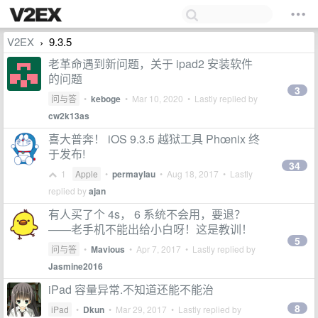
V2EX
9.3.5
›
老革命遇到新问题，关于 ipad2 安装软件
的问题
3
问与答
•
keboge
•
Mar 10, 2020
• Lastly replied by
cw2k13as
喜大普奔！ iOS 9.3.5 越狱工具 Phœnix 终
于发布!
34
1
Apple
•
permaylau
•
Aug 18, 2017
• Lastly
replied by
ajan
有人买了个 4s， 6 系统不会用，要退？
——老手机不能出给小白呀！这是教训！
5
问与答
•
Mavious
•
Apr 7, 2017
• Lastly replied by
Jasmine2016
iPad 容量异常.不知道还能不能治
8
iPad
•
Dkun
•
Mar 29, 2017
• Lastly replied by