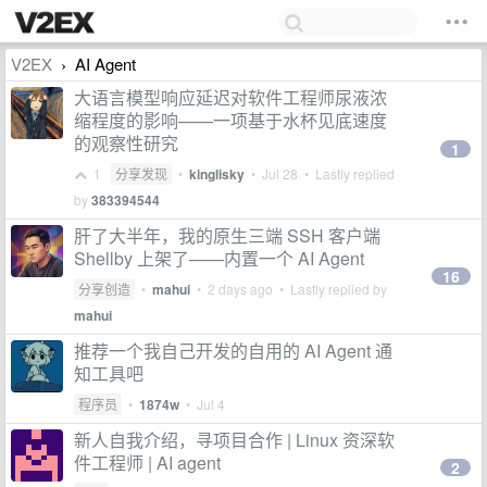
V2EX
AI Agent
›
大语言模型响应延迟对软件工程师尿液浓
缩程度的影响——一项基于水杯见底速度
的观察性研究
1
1
分享发现
•
kinglisky
•
Jul 28
• Lastly replied
by
383394544
肝了大半年，我的原生三端 SSH 客户端
Shellby 上架了——内置一个 AI Agent
16
分享创造
•
mahui
•
2 days ago
• Lastly replied by
mahui
推荐一个我自己开发的自用的 AI Agent 通
知工具吧
程序员
•
1874w
•
Jul 4
新人自我介绍，寻项目合作 | Linux 资深软
件工程师 | AI agent
2