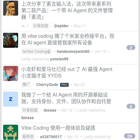
上次分享了素言输入法，这次带来素系列
第二款产品：一个带 AI Agent 的文件管理
器「素流」
1
分享创造
•
jhspider
•
May 11
用 vibe coding 撸了个米家全桥接平台，现
在 AI agent 直接管我家所有设备
2
☕Vibe Coding🤖
•
handsomejustin80
•
Jun 10
•
Lastly replied by
yunxiao99
小龙虾和爱马仕已经 out 了 AI 最强 Agent
小龙猫才是 YYDS
推广
•
CherryGods
•
Apr 22
PRO
我做了一个给 AI Agent 用的开源基础设
施，支持身份、文件、团队协作和自托管
2
分享创造
•
lizeaaa
•
Apr 12
• Lastly replied by
lizeaaa
Vibe Coding 使用一周体验及疑惑
29
程序员
•
a526796017
•
Apr 13
• Lastly replied by