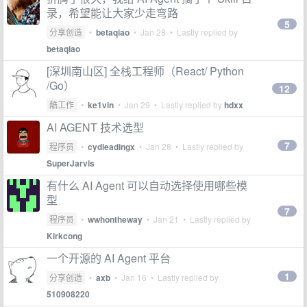
录，希望能让大家少走弯路
5
分享创造
•
betaqiao
•
Jan 28
• Lastly replied by
betaqiao
[深圳南山区] 全栈工程师（React/ Python
/Go）
12
酷工作
•
ke1vin
•
Jan 29
• Lastly replied by
hdxx
AI AGENT 技术选型
7
程序员
•
cydleadingx
•
Jan 28
• Lastly replied by
SuperJarvis
有什么 AI Agent 可以自动选择使用哪些模
型
7
程序员
•
wwhontheway
•
Jan 21
• Lastly replied by
Kirkcong
一个开源的 AI Agent 平台
1
分享创造
•
axb
•
Jan 16
• Lastly replied by
510908220