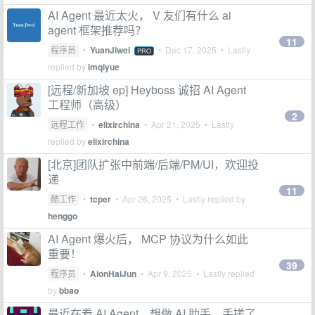
AI Agent 最近太火， V 友们有什么 ai
agent 框架推荐吗？
11
程序员
•
YuanJiwei
•
Dec 17, 2025
• Lastly
PRO
replied by
imqiyue
[远程/新加坡 ep] Heyboss 诚招 AI Agent
工程师（高级）
2
远程工作
•
elixirchina
•
Apr 21, 2025
• Lastly
replied by
elixirchina
[北京]团队扩张中前端/后端/PM/UI，欢迎投
递
11
酷工作
•
tcper
•
Apr 26, 2025
• Lastly replied by
henggo
AI Agent 爆火后， MCP 协议为什么如此
重要！
39
程序员
•
AionHaiJun
•
Apr 9, 2025
• Lastly replied
by
bbao
最近在看 AI Agent，想做 AI 助手。手搓了