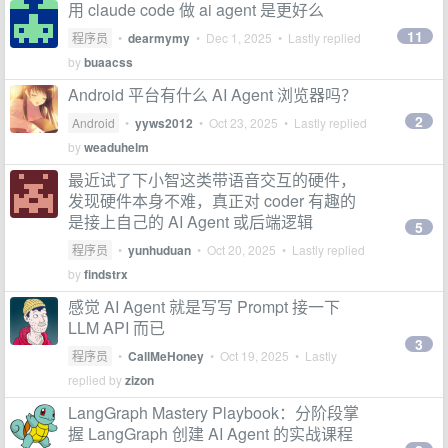
用 claude code 做 ai agent 是更好么
11
程序员
•
dearmymy
•
Dec 1, 2025
• Lastly replied
by
buaacss
Android 平台有什么 AI Agent 浏览器吗？
2
Android
•
yyws2012
•
Oct 23, 2025
• Lastly replied
by
weaduhelm
最近试了下小智这类带语音交互的硬件，
发现硬件本身不难，真正对 coder 有趣的
是接上自己的 AI Agent 或后端逻辑
5
程序员
•
yunhuduan
•
Oct 20, 2025
• Lastly replied
by
findstrx
感觉 AI Agent 就是写写 Prompt 接一下
LLM API 而已
3
程序员
•
CallMeHoney
•
Oct 19, 2025
• Lastly
replied by
zizon
LangGraph Mastery Playbook：分阶段掌
握 LangGraph 创建 AI Agent 的实战课程