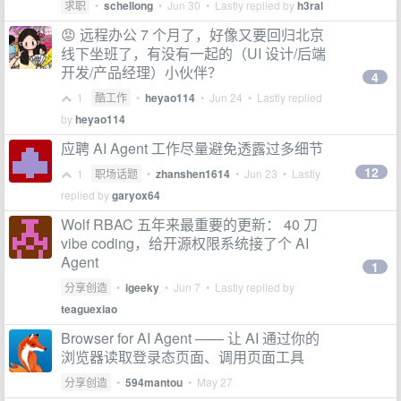
求职
•
schellong
•
Jun 30
• Lastly replied by
h3ral
😡 远程办公 7 个月了，好像又要回归北京
线下坐班了，有没有一起的（UI 设计/后端
开发/产品经理）小伙伴？
4
1
酷工作
•
heyao114
•
Jun 24
• Lastly replied
by
heyao114
应聘 AI Agent 工作尽量避免透露过多细节
12
1
职场话题
•
zhanshen1614
•
Jun 23
• Lastly
replied by
garyox64
Wolf RBAC 五年来最重要的更新： 40 刀
vibe coding，给开源权限系统接了个 AI
Agent
1
分享创造
•
igeeky
•
Jun 7
• Lastly replied by
teaguexiao
Browser for AI Agent —— 让 AI 通过你的
浏览器读取登录态页面、调用页面工具
分享创造
•
594mantou
•
May 27