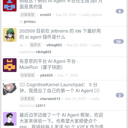
蚂蚁这个新的 AI Agent 平台在生成 ppt 方
面是真的强
8
分享发现
•
xvm03
•
Sep 25, 2025
• Lastly replied
by
jerfoxu
202509 目前在 jetbrains 的 ide 下最好用
的 ai agent 插件是什么
39
1
程序员
•
viking602
•
Sep 22, 2025
• Lastly
replied by
viking602
有意思的平台 AI Agent 平台 -
MuleRun（骡子快跑）
分享发现
•
ylkk925
•
Sep 17, 2025
👉🏻 CognitiveKernel-Launchpad： 5 分
钟，我搭出了自己的第一个 AI Agent 👈🏻
2
分享发现
•
charslee013
•
Sep 16, 2025
• Lastly
replied by
L5411
最近边学边做了一个 AI Agent 框架，欢迎
大家来体验一下。也希望大家顺便点个
star，我将给每人发送 50 个 V2EX 作为感