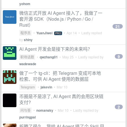
yohom
微信正式开放 AI Agent 接入了，我做了一
套开源 SDK（Node.js / Python / Go /
Rust）
21
程序员
•
YuanJiwei
•
Apr 14
• Lastly replied
PRO
by
shiny
AI Agent 开发会是接下来的未来吗？
9
职场话题
•
qwzhang01
•
May 25
• Lastly replied by
wadewade
做了一个 tg-cli：把 Telegram 变成可本地
检索、可供 AI Agent 使用的数据层
Telegram
•
jakevin
•
Mar 10
币圈是不是凉了, AI Agent 真的会用区块链
支付?
2
问与答
•
nomansky
•
Mar 10
• Lastly replied by
purringpal
折腾了很久，我给 AI Agent 搞了个 Skill 目