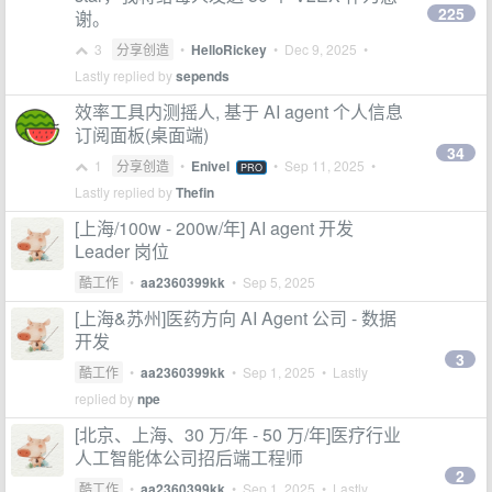
225
谢。
3
分享创造
•
HelloRickey
•
Dec 9, 2025
•
Lastly replied by
sepends
效率工具内测摇人, 基于 AI agent 个人信息
订阅面板(桌面端)
34
1
分享创造
•
Enivel
•
Sep 11, 2025
•
PRO
Lastly replied by
Thefin
[上海/100w - 200w/年] AI agent 开发
Leader 岗位
酷工作
•
aa2360399kk
•
Sep 5, 2025
[上海&苏州]医药方向 AI Agent 公司 - 数据
开发
3
酷工作
•
aa2360399kk
•
Sep 1, 2025
• Lastly
replied by
npe
[北京、上海、30 万/年 - 50 万/年]医疗行业
人工智能体公司招后端工程师
2
酷工作
•
aa2360399kk
•
Sep 1, 2025
• Lastly