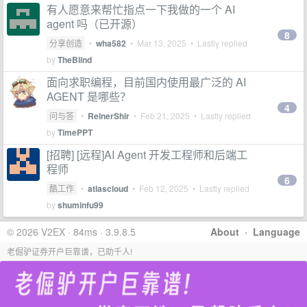
有人愿意来帮忙指点一下我做的一个 AI
agent 吗（已开源）
8
分享创造
•
wha582
•
Mar 13, 2025
• Lastly replied
by
TheBlind
面向求职编程，目前国内使用最广泛的 AI
AGENT 是哪些？
4
问与答
•
ReinerShir
•
Feb 21, 2025
• Lastly replied
by
TimePPT
[招聘] [远程]AI Agent 开发工程师和后端工
程师
6
酷工作
•
atlascloud
•
Feb 12, 2025
• Lastly replied
by
shuminfu99
© 2026 V2EX · 84ms · 3.9.8.5
About
·
Language
老倔驴证券开户巨靠谱，已助千人!