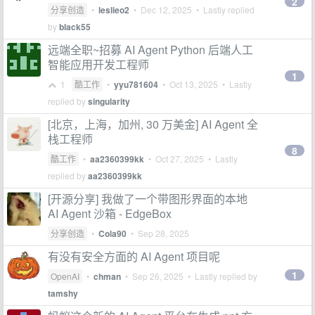
2
分享创造
•
leslieo2
•
Dec 12, 2025
• Lastly replied
by
black55
远端全职~招募 AI Agent Python 后端人工
智能应用开发工程师
1
1
酷工作
•
yyu781604
•
Oct 13, 2025
• Lastly
replied by
singularity
[北京，上海，加州, 30 万美金] AI Agent 全
栈工程师
8
酷工作
•
aa2360399kk
•
Oct 27, 2025
• Lastly
replied by
aa2360399kk
[开源分享] 我做了一个带图形界面的本地
AI Agent 沙箱 - EdgeBox
分享创造
•
Cola90
•
Sep 28, 2025
有没有安全方面的 AI Agent 项目呢
1
OpenAI
•
chman
•
Sep 26, 2025
• Lastly replied by
tamshy