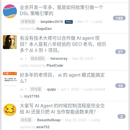
业余开发一年多，我是如何给策引做一个
DSL 策略引擎的
145
分享创造
•
bmpidev2019
•
Mar 17
• Lastly
PRO
replied by
GuguDan
有没有技术大佬可以合作做 AI agent 项
目？本人是有八年经验的 SEO 老鸟，经历
多个从 0 到 1 项目。
27
1
创业组队
•
horaceray
•
Sep 26, 2025
•
Lastly replied by
PixelCode
好多年的老项目， ai 的 agent 模式能搞定
么？
10
1
问与答
•
quqiu
•
Jun 1, 2025
• Lastly replied
by
icy37785
大家写 AI Agent 的时候控制流程是完全交
给 AI 还是只把 AI 当作智能函数来用？
2
问与答
•
BeautifulSoap
•
May 25, 2025
• Lastly
replied by
wxw752