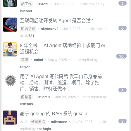
2
酷工作
•
islaohu
•
Jul 28, 2025
• Lastly replied by
islaohu
互联网后端开发转 Agent 是否合适？
6
职场话题
•
skymanv2
•
Jul 9, 2025
• Lastly replied
by
liu731
8 年全栈｜ AI Agent 落地经验｜求厦门 or
远程机会
10
求职
•
colod
•
Sep 4, 2025
• Lastly replied by
rolyer
用了 AI Agent 写代码后 发现自己身兼前
端、后端、测试、维运、项目，除了推
广、销售、财务还做不了...
4
问与答
•
littlemis
•
Jun 29, 2025
• Lastly replied by
littlemis
基于 golang 的 RAG 系统 quka.ai
8
2
分享创造
•
milestone
•
Jun 24, 2025
• Lastly
replied by
coefuqin