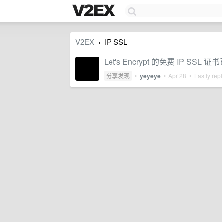
V2EX
IP SSL
›
Let's Encrypt 的免费 IP SS
分享发现
•
yeyeye
•
Apr 28
• Lastly rep