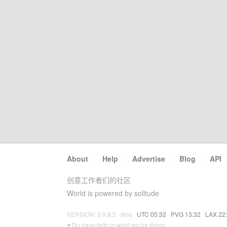
About
·
Help
·
Advertise
·
Blog
·
API
创意工作者们的社区
World is powered by solitude
VERSION: 3.9.8.5 · 9ms ·
UTC 05:32
·
PVG 13:32
·
LAX 22
♥ Do have faith in what you're doing.