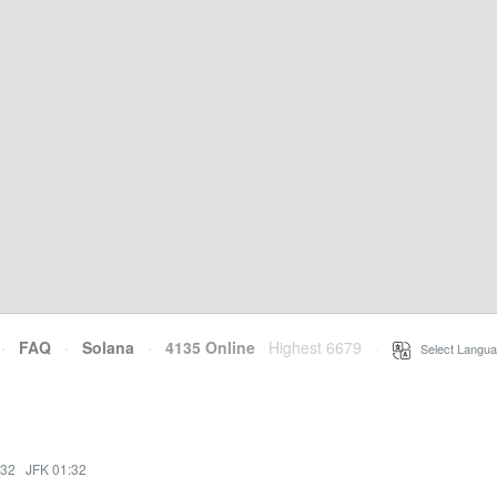
·
FAQ
·
Solana
·
4135 Online
Highest 6679
·
Select Langua
:32
·
JFK 01:32