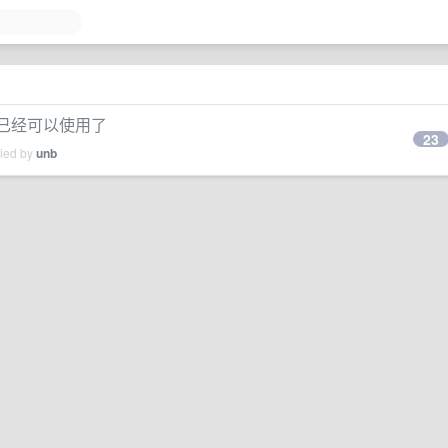
L 证书已经可以使用了
23
lied by
unb