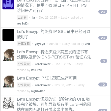
的情况下，使用 443 端口 + IP + HTTPS
访问是否可行？
23
云计算
•
jja
•
Dec 29, 2025
• Lastly replied by
rev1si0n
Let's Encrypt 的免费 IP SSL 证书已经可以
使用了
23
分享发现
•
yeyeye
•
Apr 28
• Lastly replied by
unb
Let's Encrypt 将逐步减少其签发的证书有
效期以及新的 DNS-PERSIST-01 验证方法
3
分享发现
•
ZeroClover
•
Dec 3, 2025
• Lastly
replied by
WuSiYu
Let's Encrypt IP 证书现已生产可用
12
分享发现
•
ZeroClover
•
Nov 30, 2025
• Lastly
replied by
nightwitch
Let's Encrypt 颁发的证书所包含的 CRL 链
接完全被墙，可能导致所有用 LE 证书的网
站在国内无法打开或者弹出警告。
52