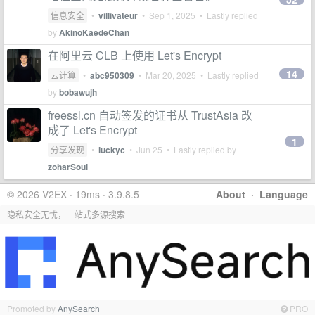
信息安全
•
villivateur
•
Sep 1, 2025
• Lastly replied
by
AkinoKaedeChan
在阿里云 CLB 上使用 Let's Encrypt
14
云计算
•
abc950309
•
Mar 20, 2025
• Lastly replied
by
bobawujh
freessl.cn 自动签发的证书从 TrustAsia 改
成了 Let's Encrypt
1
分享发现
•
luckyc
•
Jun 25
• Lastly replied by
zoharSoul
© 2026 V2EX · 19ms · 3.9.8.5
About
·
Language
隐私安全无忧，一站式多源搜索
Promoted by
AnySearch
PRO