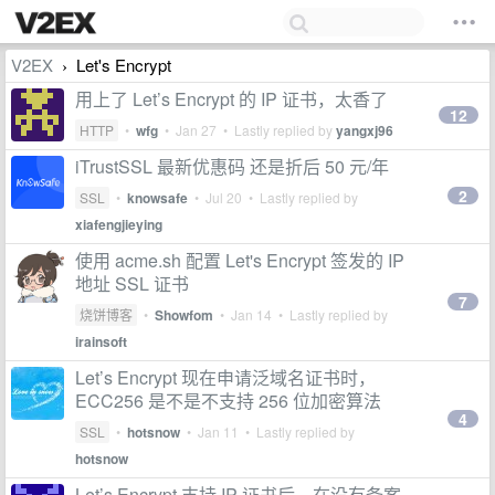
V2EX
Let's Encrypt
›
用上了 Let’s Encrypt 的 IP 证书，太香了
12
HTTP
•
wfg
•
Jan 27
• Lastly replied by
yangxj96
iTrustSSL 最新优惠码 还是折后 50 元/年
2
SSL
•
knowsafe
•
Jul 20
• Lastly replied by
xiafengjieying
使用 acme.sh 配置 Let's Encrypt 签发的 IP
地址 SSL 证书
7
烧饼博客
•
Showfom
•
Jan 14
• Lastly replied by
irainsoft
Let’s Encrypt 现在申请泛域名证书时，
ECC256 是不是不支持 256 位加密算法
4
SSL
•
hotsnow
•
Jan 11
• Lastly replied by
hotsnow
Let’s Encrypt 支持 IP 证书后，在没有备案