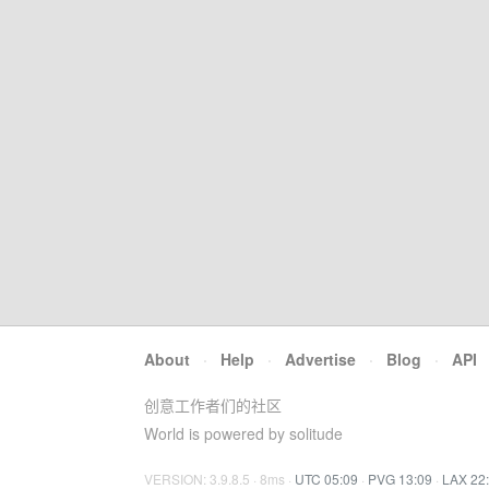
About
·
Help
·
Advertise
·
Blog
·
API
创意工作者们的社区
World is powered by solitude
VERSION: 3.9.8.5 · 8ms ·
UTC 05:09
·
PVG 13:09
·
LAX 22