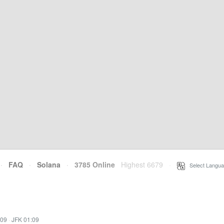
·
FAQ
·
Solana
·
3785 Online
Highest 6679
·
Select Langua
:09
·
JFK 01:09