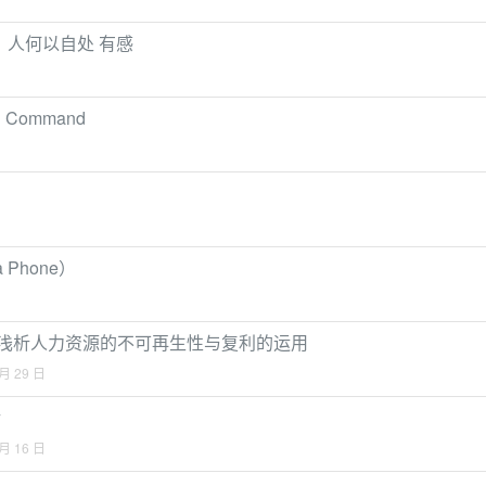
：人何以自处 有感
 Command
 Phone）
—浅析人力资源的不可再生性与复利的运用
 月 29 日
活
 月 16 日