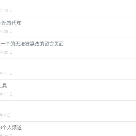
 月 10 日
ger配置代理
 月 28 日
链打造一个的无法被篡改的留言页面
 月 20 日
 月 11 日
工具
 月 11 日
 月 4 日
G个人频道
 月 20 日