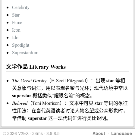
Celebrity
Star
Fame
Icon
Idol
Spotlight
Superstardom
文学作品 Literary Works
star
The Great Gatsby
（F. Scott Fitzgerald）：出现
等相
关意象与词汇，用以表现名望与光环；现代语境中常以
superstar
概括类似“耀眼名流”的概念。
star
Beloved
（Toni Morrison）：文本中可见
等词的象征
性用法；在当代英语读者讨论人物名望或公众形象时，
superstar
常借助
这一现代词汇进行类比说明。
© 2026 V2EX · 24ms · 3.9.8.5
About
·
Language