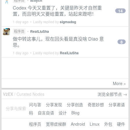
程序员
•
licoycn
Codex 今天又重置了，关键是昨天才自然重
14
置，而且明天又要给重置，站起来蹬吧！
1 day ago • Lastly replied by
sigmadog
程序员
•
RealLiuSha
做中转这事儿，现在回头看是真没啥 Diao 意
8
思。
1 day ago • Lastly replied by
RealLiuSha
More »
V2EX
/ Curated Nodes
浏览全部节点 →
问与答
分享发现
分享创造
奇思妙想
分享邀请
分享与探索
码
自言自语
设计
Blog
程序员
宽带症候群
Android
Linux
外包
硬件