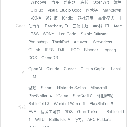
Windows
汽车
路由器
站长
OpenWrt
编程
GitHub
Visual Studio Code
区块链
Markdown
VXNA
设计师
Kindle
游戏开发
商业模式
电
Geek
动汽车
Raspberry Pi
云修电脑
字体排印
Atom
RSS
SONY
LeetCode
Stable Diffusion
Photoshop
ThinkPad
Amazon
Serverless
GitLab
IPFS
DJI
LEGO
Blender
Logseq
DOS
GameDB
OpenAI
Claude
Cursor
GitHub Copilot
Local
AI
LLM
游戏
Steam
Nintendo Switch
Minecraft
PlayStation 4
iGame
StarCraft 2
怀旧游戏
Battlefield 3
World of Warcraft
PlayStation 5
游戏
EVE
精灵宝可梦
3DS
Gran Turismo
Battlefield
4
Wii U
Battlefield V
掌机
ARC Raiders