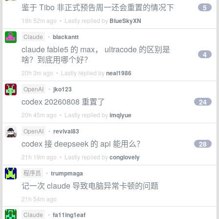
鉴于 Tibo 非正式预告周一还会重置的情况下
5
19h 52m ago • Lastly replied by
BlueSkyXN
Claude
•
blackantt
claude fable5 的 max， ultracode 的区别是
4
啥？到底用哪个好？
20h 3m ago • Lastly replied by
neal1986
OpenAI
•
jko123
codex 20260808 重置了
24
20h 45m ago • Lastly replied by
imqiyue
OpenAI
•
revival83
codex 接 deepseek 的 api 能用么？
28
21h 19m ago • Lastly replied by
conglovely
程序员
•
trumpmaga
记一次 claude 导致电脑异常卡顿的问题
21h 54m ago
Claude
•
fa11ing1eaf