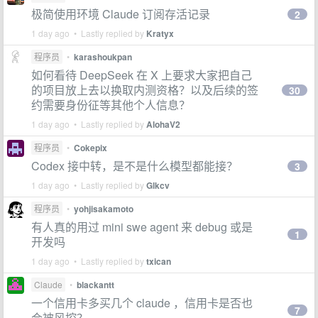
极简使用环境 Claude 订阅存活记录
2
1 day ago • Lastly replied by
Kratyx
程序员
•
karashoukpan
如何看待 DeepSeek 在 X 上要求大家把自己
的项目放上去以换取内测资格？以及后续的签
30
约需要身份征等其他个人信息？
1 day ago • Lastly replied by
AlohaV2
程序员
•
Cokepix
Codex 接中转，是不是什么模型都能接？
3
1 day ago • Lastly replied by
Glkcv
程序员
•
yohjisakamoto
有人真的用过 mini swe agent 来 debug 或是
1
开发吗
1 day ago • Lastly replied by
txican
Claude
•
blackantt
一个信用卡多买几个 claude ，信用卡是否也
7
会被风控？