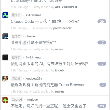
比 Ghostty/ iTem2 / cmux 好用
10h 33m ago • Lastly replied by
ASHYWHISPER
程序员
•
XIAOemma
Claude Code 一天花了 68 块，正常吗？
29
11h 6m ago • Lastly replied by
popwithcool7
程序员
•
uiosun
某些小游戏是不是在挖矿？
17
11h 23m ago • Lastly replied by
uiosun
程序员
•
BaiLinfeng
使用网页版本的 AI，有办法导出对话记录吗？
17
12h 49m ago • Lastly replied by
itnoob
浏览器
•
longbow23a
最近发现有个新出的浏览器 Turbo Browser
7
13h 10m ago • Lastly replied by
runliuv
OpenAI
•
imqiyue
不是吧，说好的周一重置呢， 这会又重置了
23