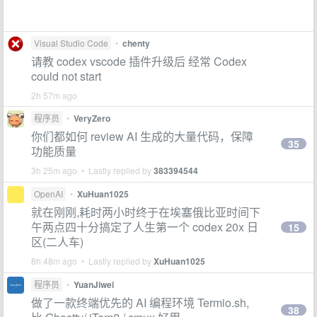
Visual Studio Code
•
chenty
请教 codex vscode 插件升级后 经常 Codex
could not start
2h 57m ago
程序员
•
VeryZero
你们都如何 review AI 生成的大量代码，保障
35
功能质量
3h 25m ago • Lastly replied by
383394544
OpenAI
•
XuHuan1025
就在刚刚,耗时两小时终于在埃塞俄比亚时间下
午两点四十分搞定了人生第一个 codex 20x 日
15
区(二人车)
8h 48m ago • Lastly replied by
XuHuan1025
程序员
•
YuanJiwei
做了一款终端优先的 AI 编程环境 Termio.sh,
38