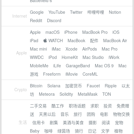
Battlefield 6
Google
YouTube
Twitter
哔哩哔哩
Notion
Internet
Reddit
Discord
Apple
macOS
iPhone
MacBook Pro
iOS
iPad
 WATCH
MacBook
配件
MacBook Air
Mac mini
iMac
Xcode
AirPods
Mac Pro
Apple
WWDC
iPod
HomeKit
Mac Studio
iWork
MobileMe
iLife
GarageBand
Mac OS 9
Mac
游戏
Freeform
iMovie
CoreML
Bitcoin
Solana
加密货币
Faucet
Ripple
以太
Crypto
坊
Meteora
Solidity
MetaMask
TON
二手交易
酷工作
职场话题
求职
投资
免费赠
送
天黑以后
音乐
旅行
团购
电影
物物交换
生活
信用卡
剧集
美酒与美食
摄影
阅读
宠物
Baby
咖啡
绿茵场
骑行
日记
文学
植物