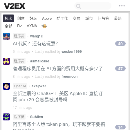
技术
创意
好玩
Apple
酷工作
交易
城市
问与答
最热
全部
R2
VXNA
程序员
•
wang1c
AI 代问？还有这玩意？
40
6 mins ago • Lastly replied by
wesker1999
程序员
•
asmallcake
普通程序员用在 AI 方面的费用大概有多少了
47
8 mins ago • Lastly replied by
freemoon
OpenAI
•
akajoker
全新注册的 ChatGPT+美区 Apple ID 直接订
阅 pro x20 会容易被封号吗
17 mins ago
程序员
•
SuAlien
阿里百炼个人版 token plan，玩不起就不要搞
14