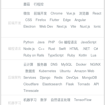
蘑菇
行程控
微信
前端开发
Chrome
Vue.js
浏览器
React
CSS
Firefox
Flutter
Edge
Angular
前端开发
Electron
Web Dev
Next.js
Vite
Nuxt.js
Ionic
Python
Java
PHP
Go 编程语言
JavaScript
编程语言
Node.js
C++
Rust
Swift
HTML
.NET
C#
Ruby on Rails
TypeScript
Ruby
Kotlin
Lua
云计算
服务器
DNS
MySQL
Docker
NGINX
数据库
Kubernetes
Ubuntu
Amazon Web
后端架构
Services
Django
Redis
DevOps
MongoDB
Cloudflare
Elasticsearch
Flask
Tornado
API
Timescale
机器学习
数学
自然语言处理
TensorFlow
机器学习